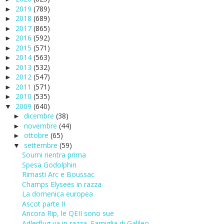
2019
(789)
►
2018
(689)
►
2017
(865)
►
2016
(592)
►
2015
(571)
►
2014
(563)
►
2013
(532)
►
2012
(547)
►
2011
(571)
►
2010
(535)
►
2009
(640)
▼
dicembre
(38)
►
novembre
(44)
►
ottobre
(65)
►
settembre
(59)
▼
Soumi rientra prima
Spesa Godolphin
Rimasti Arc e Boussac
Champs Elysees in razza
La domenica europea
Ascot parte II
Ancora Rip, le QEII sono sue
Adlerflug va in razza. Famiglia di Galileo