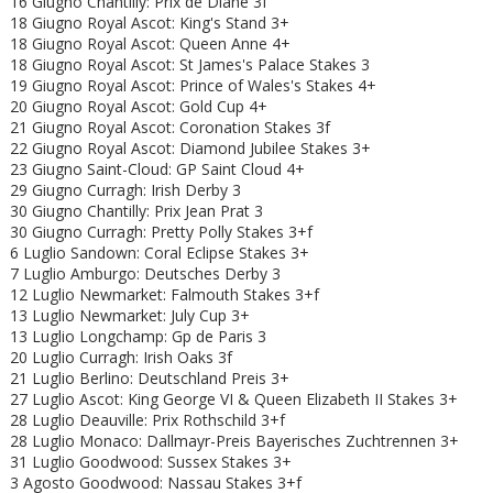
16 Giugno Chantilly: Prix de Diane 3f
18 Giugno Royal Ascot: King's Stand 3+
18 Giugno
Royal Ascot: Queen Anne 4+
18 Giugno
Royal Ascot: St James's Palace Stakes 3
19 Giugno
Royal Ascot: Prince of Wales's Stakes 4+
20 Giugno
Royal Ascot: Gold Cup 4+
21 Giugno
Royal Ascot: Coronation Stakes 3f
22 Giugno
Royal Ascot:
Diamond Jubilee Stakes 3+
23 Giugno Saint-Cloud: GP Saint Cloud 4+
29 Giugno Curragh: Irish Derby 3
30 Giugno Chantilly: Prix Jean Prat 3
30 Giugno Curragh: Pretty Polly Stakes 3+f
6 Luglio Sandown: Coral Eclipse Stakes 3+
7 Luglio Amburgo: Deutsches Derby 3
12 Luglio Newmarket: Falmouth Stakes 3+f
13 Luglio Newmarket: July Cup 3+
13 Luglio Longchamp: Gp de Paris 3
20 Luglio Curragh: Irish Oaks 3f
21 Luglio Berlino: Deutschland Preis 3+
27 Luglio Ascot: King George VI & Queen Elizabeth II Stakes 3+
28 Luglio Deauville: Prix Rothschild 3+f
28 Luglio Monaco: Dallmayr-Preis Bayerisches Zuchtrennen 3+
31 Luglio Goodwood: Sussex Stakes 3+
3 Agosto Goodwood: Nassau Stakes 3+f