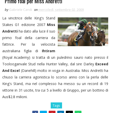
Primo foal per Miss Andretti
by
Gabriele Candi
on
mercoledì, settembre 02, 2009
La vincitrice delle King's Stand
Stakes G1 edizione 2007
Miss
Andretti
ha dato alla luce il suo
primo foal della carriera da
fattrice. Per la velocista
australiana figlia di
Ihtiram
(Royal Academy) si tratta di un puledrino sauro nato presso il
Toolooganvale Stud nella Hunter Valley, dal sire Darley
Exceed
And Excel
(Danehill) molto in voga in Australia. Miss Andretti ha
chiuso la carriera agonistica lo scorso anno con la perla delle
King's Stand, ma nel complesso ha messo su un record di 19
vittorie in 31 uscite, tra cui 5 a livello di Gruppo, per un bottino di
Aus$2.8 milioni.
Tags