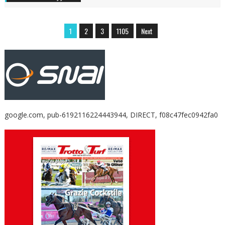
1
2
3
1105
Next
google.com, pub-6192116224443944, DIRECT, f08c47fec0942fa0