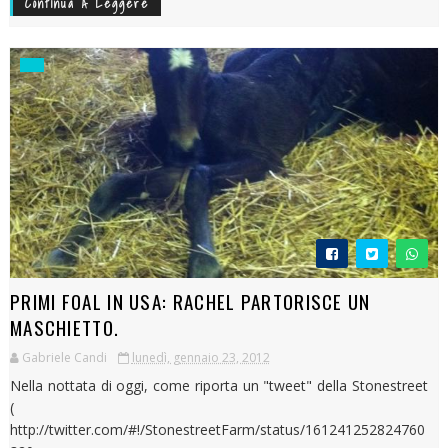
Continua A Leggere
PRIMI FOAL IN USA: RACHEL PARTORISCE UN
MASCHIETTO.
Gabriele Candi
lunedì, gennaio 23, 2012
Nella nottata di oggi, come riporta un "tweet" della Stonestreet
(
http://twitter.com/#!/StonestreetFarm/status/161241252824760