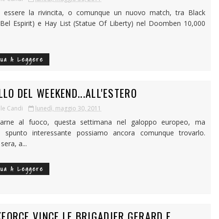
 essere la rivincita, o comunque un nuovo match, tra Black
(Bel Espirit) e Hay List (Statue Of Liberty) nel Doomben 10,000
nua A Leggere
LLO DEL WEEKEND...ALL'ESTERO
le Candi
lunedì, maggio 30, 2011
arne al fuoco, questa settimana nel galoppo europeo, ma
e spunto interessante possiamo ancora comunque trovarlo.
sera, a...
nua A Leggere
FORCE VINCE LE BRIGADIER GERARD E