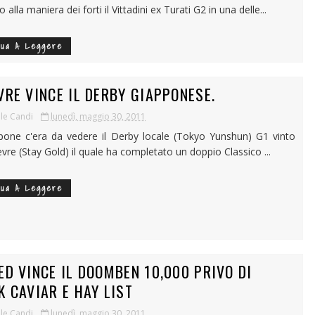
 alla maniera dei forti il Vittadini ex Turati G2 in una delle...
nua A Leggere
VRE VINCE IL DERBY GIAPPONESE.
le Candi
lunedì, maggio 30, 2011
pone c'era da vedere il Derby locale (Tokyo Yunshun) G1 vinto
vre (Stay Gold) il quale ha completato un doppio Classico ...
nua A Leggere
ED VINCE IL DOOMBEN 10,000 PRIVO DI
K CAVIAR E HAY LIST
le Candi
lunedì, maggio 30, 2011