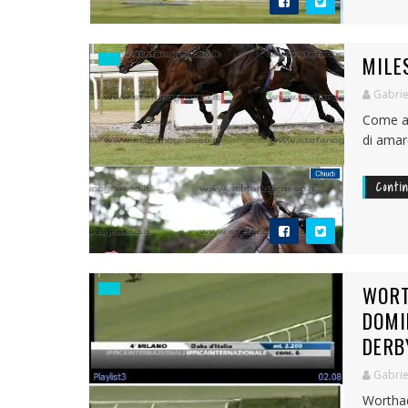
MILE
Gabrie
Come av
di amar
Conti
WORT
DOMI
DERB
Gabrie
Worthad