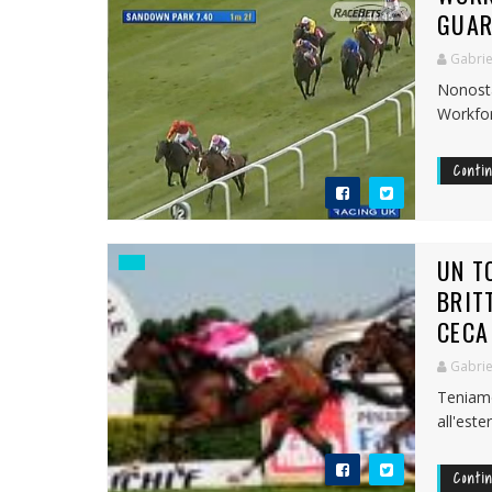
GUAR
Gabrie
Nonosta
Workfor
Conti
UN T
BRIT
CECA
Gabrie
Teniam
all'este
Conti