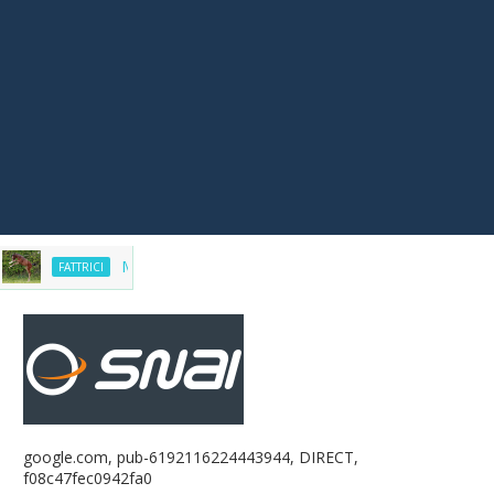
Market del purosangue, la lista delle fattrici in vendita. Aggior
TTRICI
google.com, pub-6192116224443944, DIRECT,
f08c47fec0942fa0