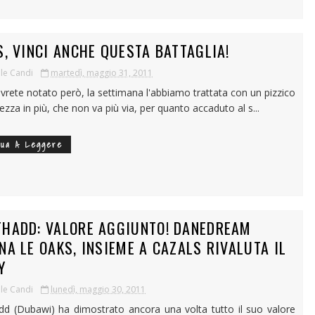
S, VINCI ANCHE QUESTA BATTAGLIA!
le Candi
martedì, maggio 31, 2011
rete notato però, la settimana l'abbiamo trattata con un pizzico
ezza in più, che non va più via, per quanto accaduto al s...
nua A Leggere
HADD: VALORE AGGIUNTO! DANEDREAM
NA LE OAKS, INSIEME A CAZALS RIVALUTA IL
Y
le Candi
lunedì, maggio 30, 2011
d (Dubawi) ha dimostrato ancora una volta tutto il suo valore