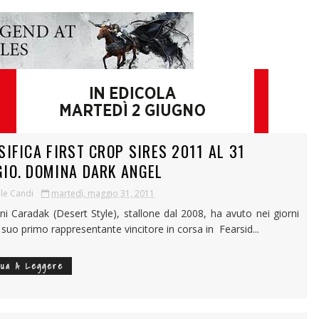
SIFICA FIRST CROP SIRES 2011 AL 31
IO. DOMINA DARK ANGEL
le Candi
martedì, maggio 31, 2011
nni Caradak (Desert Style), stallone dal 2008, ha avuto nei giorni
l suo primo rappresentante vincitore in corsa in Fearsid...
nua A Leggere