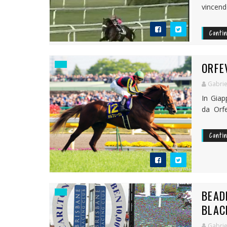
vincendo
Conti
ORFE
Gabrie
In Giap
da Orfe
Conti
BEAD
BLAC
Gabrie