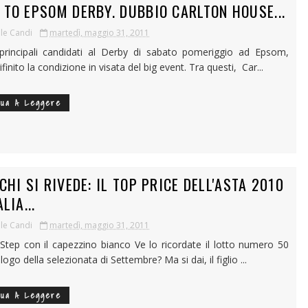
 TO EPSOM DERBY. DUBBIO CARLTON HOUSE...
le Candi
martedì, maggio 31, 2011
 principali candidati al Derby di sabato pomeriggio ad Epsom,
finito la condizione in visata del big event. Tra questi, Car...
nua A Leggere
CHI SI RIVEDE: IL TOP PRICE DELL'ASTA 2010
ALIA...
le Candi
martedì, maggio 31, 2011
Step con il capezzino bianco Ve lo ricordate il lotto numero 50
logo della selezionata di Settembre? Ma si dai, il figlio ...
nua A Leggere