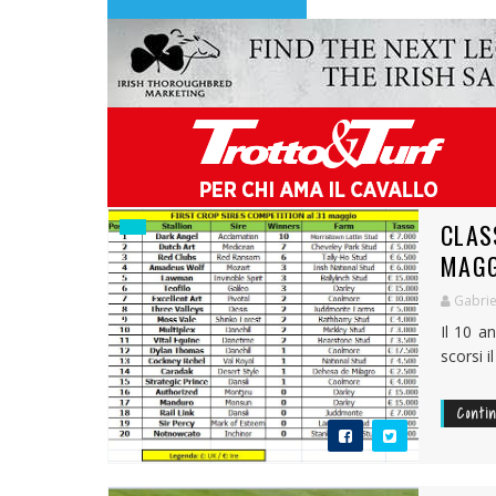
CLAS
MAGG
Gabrie
Il 10 a
scorsi i
Conti