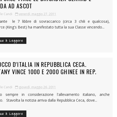
DA AD ASCOT
le Candi
venerdì, maggio 27, 2011
nte le 7 libbre di sovraccarico (circa 3 chili e qualcosa),
ce (King's Best) ha manifestato tutta la sua Classe vincendo...
nua A Leggere
OCCO D'ITALIA IN REPUBBLICA CECA.
TANY VINCE 1000 E 2000 GHINEE IN REP.
le Candi
giovedì, maggio 26, 2011
o sempre in considerazione l'allevamento italiano, anche
ro. Stavolta la notizia arriva dalla Repubblica Ceca, dove...
nua A Leggere