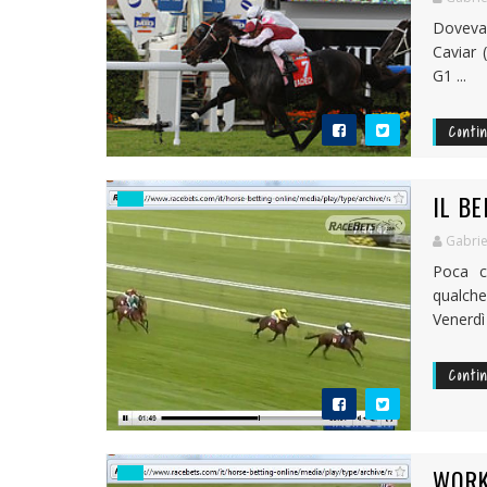
Doveva
Caviar 
G1 ...
Conti
IL BE
Gabrie
Poca c
qualch
Venerdì 
Conti
WORK