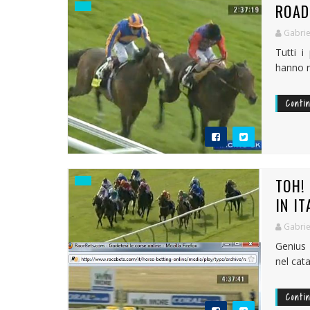
ROAD
Gabrie
Tutti i
hanno ri
Conti
TOH! 
IN IT
Gabrie
Genius 
nel cata
Conti