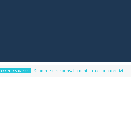
Scommetti responsabilmente, ma con incentivi
I SNAI
FA