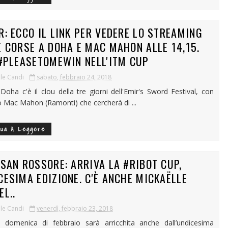
R: ECCO IL LINK PER VEDERE LO STREAMING
E CORSE A DOHA E MAC MAHON ALLE 14,15.
 #PLEASETOMEWIN NELL'ITM CUP
le Candi
sabato, febbraio 24, 2018
Doha c'è il clou della tre giorni dell'Emir's Sword Festival, con
ano Mac Mahon (Ramonti) che cercherà di ...
nua A Leggere
 SAN ROSSORE: ARRIVA LA #RIBOT CUP,
CESIMA EDIZIONE. C'È ANCHE MICKAËLLE
EL..
le Candi
venerdì, febbraio 23, 2018
a domenica di febbraio sarà arricchita anche dall’undicesima