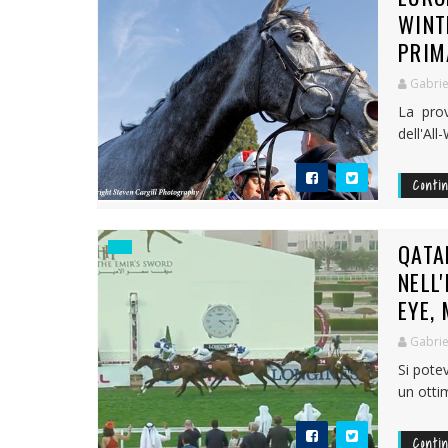
WINT
PRIM
Gabrie
La prov
dell'All
Conti
QATA
NELL
EYE,
Gabrie
Si pote
un otti
Conti