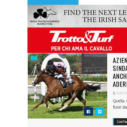
AZIE
SIND
ANCH
ADER
Gabrie
Quella 
fuori da
Conti