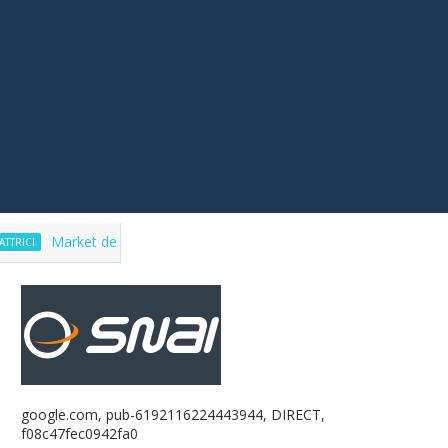
rket del purosangue, la lista delle fattrici in vendita. Aggiornamenti co
google.com, pub-6192116224443944, DIRECT,
f08c47fec0942fa0