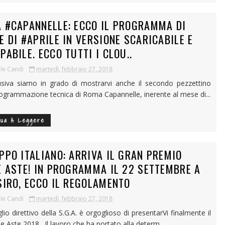
 #CAPANNELLE: ECCO IL PROGRAMMA DI
E DI #APRILE IN VERSIONE SCARICABILE E
PABILE. ECCO TUTTI I CLOU..
le Candi
martedì, febbraio 27, 2018
usiva siamo in grado di mostrarvi anche il secondo pezzettino
rogrammazione tecnica di Roma Capannelle, inerente al mese di...
nua A Leggere
PPO ITALIANO: ARRIVA IL GRAN PREMIO
E ASTE! IN PROGRAMMA IL 22 SETTEMBRE A
SIRO, ECCO IL REGOLAMENTO
le Candi
martedì, febbraio 27, 2018
glio direttivo della S.G.A. è orgoglioso di presentarVi finalmente il
le Aste 2018 . Il lavoro che ha portato alla determ...