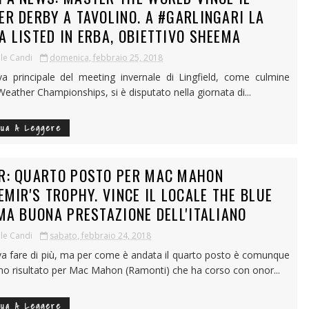
ER DERBY A TAVOLINO. A #GARLINGARI LA
A LISTED IN ERBA, OBIETTIVO SHEEMA
le Candi
domenica, febbraio 25, 2018
a principale del meeting invernale di Lingfield, come culmine
-Weather Championships, si è disputato nella giornata di...
nua A Leggere
R: QUARTO POSTO PER MAC MAHON
'EMIR'S TROPHY. VINCE IL LOCALE THE BLUE
 MA BUONA PRESTAZIONE DELL'ITALIANO
le Candi
sabato, febbraio 24, 2018
va fare di più, ma per come è andata il quarto posto è comunque
mo risultato per Mac Mahon (Ramonti) che ha corso con onor...
nua A Leggere