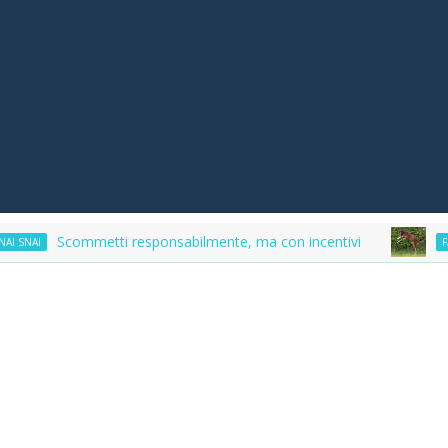
commetti responsabilmente, ma con incentivi
Ma
FATTRICI