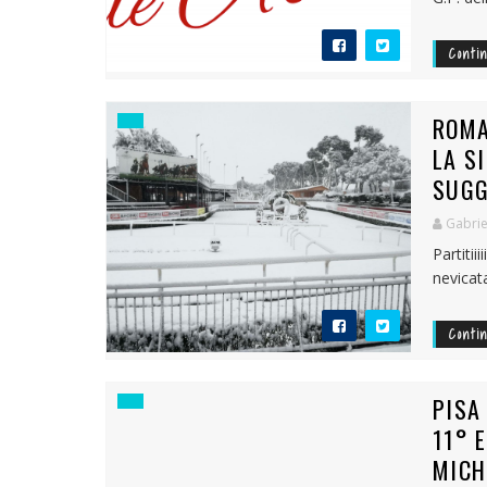
Conti
ROMA
LA S
SUGG
Gabrie
Partiti
nevicat
Conti
PISA
11° 
MICH