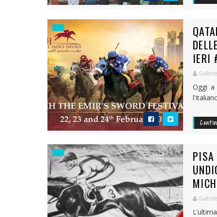
QATA
DELL
IERI
Gabrie
Oggi a 
l'itali
Conti
PISA
UNDI
MICH
Gabrie
L’ultim