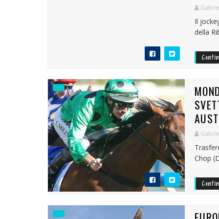
Gabrie
Il jock
della Ri
Conti
MOND
SVET
AUST
Gabrie
Trasfer
Chop (D
Conti
EURO