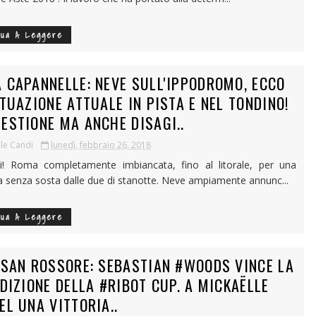
nua A Leggere
 CAPANNELLE: NEVE SULL'IPPODROMO, ECCO
ITUAZIONE ATTUALE IN PISTA E NEL TONDINO!
ESTIONE MA ANCHE DISAGI..
le Candi
lunedì, febbraio 26, 2018
iiiii! Roma completamente imbiancata, fino al litorale, per una
a senza sosta dalle due di stanotte. Neve ampiamente annunc...
nua A Leggere
 SAN ROSSORE: SEBASTIAN #WOODS VINCE LA
EDIZIONE DELLA #RIBOT CUP. A MICKAËLLE
EL UNA VITTORIA..