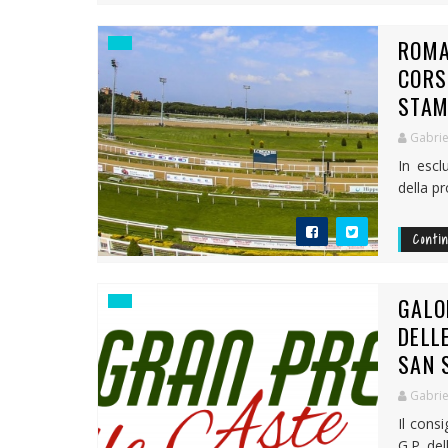
ROMA
CORS
STAM
Gabrie
In escl
della p
Conti
GALO
DELL
SAN 
Gabrie
Il consi
G.P. del