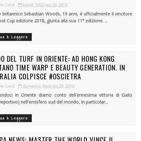
le Candi
lunedì, febbraio 26, 2018
ey britannico Sebastian Woods, 19 anni, è ufficialmente il vincitore
bot Cup edizione 2018, giunta alla sua 11° edizione. ...
nua A Leggere
O DEL TURF IN ORIENTE: AD HONG KONG
TANO TIME WARP E BEAUTY GENERATION. IN
RALIA COLPISCE #OSCIETRA
le Candi
domenica, febbraio 25, 2018
endoci in Oriente diamo conto dell'ennesima vittoria di Gailo
eportivo) nell'emisfero sud del mondo, in particolar...
nua A Leggere
PA NEWS: MASTER THE WORLD VINCE IL