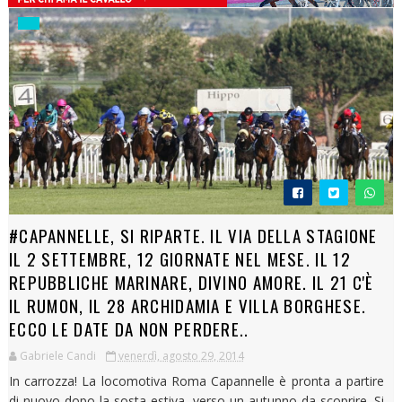
#CAPANNELLE, SI RIPARTE. IL VIA DELLA STAGIONE
IL 2 SETTEMBRE, 12 GIORNATE NEL MESE. IL 12
REPUBBLICHE MARINARE, DIVINO AMORE. IL 21 C'È
IL RUMON, IL 28 ARCHIDAMIA E VILLA BORGHESE.
ECCO LE DATE DA NON PERDERE..
Gabriele Candi
venerdì, agosto 29, 2014
In carrozza! La locomotiva Roma Capannelle è pronta a partire
di nuovo dopo la sosta estiva, verso un autunno da scoprire. Si