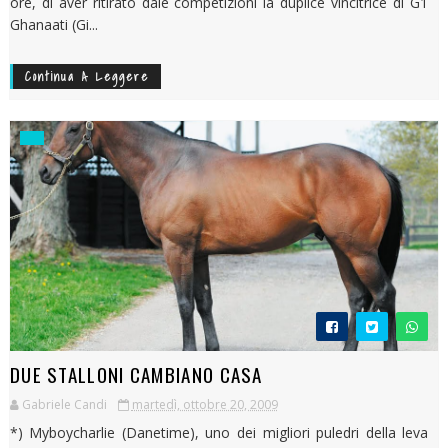
ore, di aver ritirato dale competizioni la duplice vincitrice di G1
Ghanaati (Gi...
Continua A Leggere
DUE STALLONI CAMBIANO CASA
Gabriele Candi
martedì, ottobre 20, 2009
*) Myboycharlie (Danetime), uno dei migliori puledri della leva