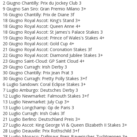
2 Giugno Chantilly: Prix du Jockey Club 3
9 Giugno San Siro: Gran Premio Milano 3+
16 Giugno Chantilly: Prix de Diane 3f
18 Giugno Royal Ascot: King's Stand 3+
18 Giugno
Royal Ascot: Queen Anne 4+
18 Giugno
Royal Ascot: St James's Palace Stakes 3
19 Giugno
Royal Ascot: Prince of Wales's Stakes 4+
20 Giugno
Royal Ascot: Gold Cup 4+
21 Giugno
Royal Ascot: Coronation Stakes 3f
22 Giugno
Royal Ascot:
Diamond Jubilee Stakes 3+
23 Giugno Saint-Cloud: GP Saint Cloud 4+
29 Giugno Curragh: Irish Derby 3
30 Giugno Chantilly: Prix Jean Prat 3
30 Giugno Curragh: Pretty Polly Stakes 3+f
6 Luglio Sandown: Coral Eclipse Stakes 3+
7 Luglio Amburgo: Deutsches Derby 3
12 Luglio Newmarket: Falmouth Stakes 3+f
13 Luglio Newmarket: July Cup 3+
13 Luglio Longchamp: Gp de Paris 3
20 Luglio Curragh: Irish Oaks 3f
21 Luglio Berlino: Deutschland Preis 3+
27 Luglio Ascot: King George VI & Queen Elizabeth II Stakes 3+
28 Luglio Deauville: Prix Rothschild 3+f
28 Luglio Monaco: Dallmayr-Preis Bayerisches Zuchtrennen 3+