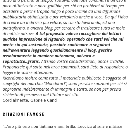
tutto una perdita di tempo. Tuttavia, opinione comune, l'indirizzo è
poco ottimizzato e poco godibile per chi ha problemi di tempo per
accedere o perchè troppo lungo e poco incline ad una diffusione
pubblicitaria ottimizzata e per veicolarlo anche a voce. Da qui l'idea
di creare un indirizzo più veloce, su cui sto lavorando, ed una
piattaforma, o ancora blog, per cercare di traslocare tutta la mole
di notizie altrove
.
A tal proposito volevo raccogliere dai lettori
qualche impressione al riguardo, sperando che tutti voi che mi
avete sin qui sostenuto, possiate continuare a seguirmi
nell'avventura leggendo quotidianamente il blog, gestito
assolutamente in maniera autonoma, univoca e
soprattutto..gratis.
Attendo vostre considerazioni, anche critiche.
Proponetele qui sotto nell'area commenti, sarò lieto di rispondere o
leggere le vostre attenzioni.
Ricordiamo inoltre come tutto il materiale pubblicato è soggetto al
copyright del marchio "Mondoturf", sono previste sanzioni per chi si
appropria indebitamente di immagini e scritti, se non per previa
richiesta di permesso dal titolare del sito.
Cordialmente, Gabriele Candi
CITAZIONI FAMOSE
"L'oro più vero non tintinna e non brilla. Luccica al sole e nitrisce