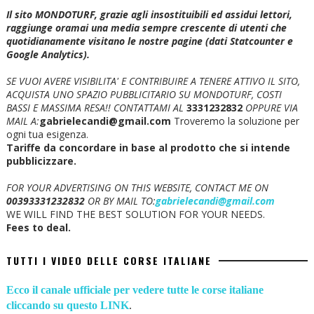
Il sito MONDOTURF, grazie agli insostituibili ed assidui lettori,
raggiunge oramai una media sempre crescente di utenti che
quotidianamente visitano le nostre pagine (dati Statcounter e
Google Analytics).
SE VUOI AVERE VISIBILITA' E CONTRIBUIRE A TENERE ATTIVO IL SITO,
ACQUISTA UNO SPAZIO PUBBLICITARIO SU MONDOTURF, COSTI
BASSI E MASSIMA RESA!!
CONTATTAMI AL
3331232832
OPPURE VIA
MAIL A:
gabrielecandi@gmail.com
Troveremo la soluzione per
ogni tua esigenza.
Tariffe da concordare in base al prodotto che si intende
pubblicizzare.
FOR YOUR ADVERTISING ON THIS WEBSITE, CONTACT ME ON
00393331232832
OR BY MAIL TO:
gabrielecandi@gmail.com
WE WILL FIND THE BEST SOLUTION FOR YOUR NEEDS.
Fees to deal.
TUTTI I VIDEO DELLE CORSE ITALIANE
Ecco il canale ufficiale per vedere tutte le corse italiane
cliccando su questo LINK
.