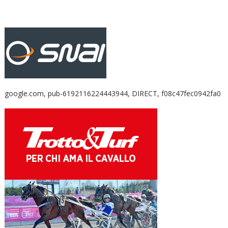
google.com, pub-6192116224443944, DIRECT, f08c47fec0942fa0