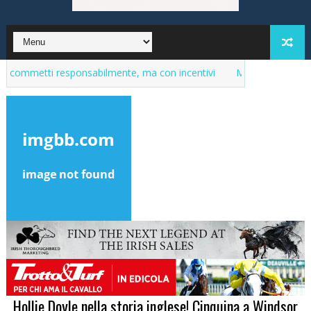
 responsabilmente, ma con incentivi
Market del purosangue, la li
Hollie Doyle nella storia inglese! Cinquina a Windsor