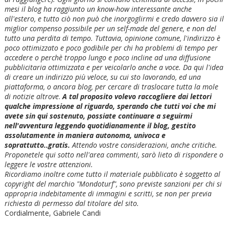
mesi il blog ha raggiunto un know-how interessante anche
all'estero, e tutto ciò non può che inorgoglirmi e credo davvero sia il
miglior compenso possibile per un self-made del genere, e non del
tutto una perdita di tempo. Tuttavia, opinione comune, l'indirizzo è
poco ottimizzato e poco godibile per chi ha problemi di tempo per
accedere o perchè troppo lungo e poco incline ad una diffusione
pubblicitaria ottimizzata e per veicolarlo anche a voce. Da qui l'idea
di creare un indirizzo più veloce, su cui sto lavorando, ed una
piattaforma, o ancora blog, per cercare di traslocare tutta la mole
di notizie altrove
.
A tal proposito volevo raccogliere dai lettori
qualche impressione al riguardo, sperando che tutti voi che mi
avete sin qui sostenuto, possiate continuare a seguirmi
nell'avventura leggendo quotidianamente il blog, gestito
assolutamente in maniera autonoma, univoca e
soprattutto..gratis.
Attendo vostre considerazioni, anche critiche.
Proponetele qui sotto nell'area commenti, sarò lieto di rispondere o
leggere le vostre attenzioni.
Ricordiamo inoltre come tutto il materiale pubblicato è soggetto al
copyright del marchio "Mondoturf", sono previste sanzioni per chi si
appropria indebitamente di immagini e scritti, se non per previa
richiesta di permesso dal titolare del sito.
Cordialmente, Gabriele Candi