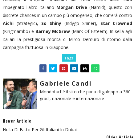
impegnato l'altro italiano
Morgan Drive
(Namid), questo con
discrete chances in un campo più omogeneo, che correrà contro
Aichi
(Strategic),
So Shiny
(Indygo Shiner),
Star Crowned
(Kingmambo) e
Barney McGrew
(Mark Of Esteem). In sella agli
italiani la prestigiosa monta di Mirco Demuro di ritorno dalla
campagna fruttuosa in Giappone.
Tags
Gabriele Candi
Mondoturf è il sito che parla di galoppo a 360
gradi, nazionale e internazionale
Newer Article
Nulla Di Fatto Per Gli Italiani In Dubai
Older Article