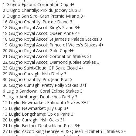
1 Giugno Epsom: Coronation Cup 4+
2 Giugno Chantilly: Prix du Jockey Club 3
9 Giugno San Siro: Gran Premio Milano 3+
16 Giugno Chantilly: Prix de Diane 3f
18 Giugno Royal Ascot: King's Stand 3+
18 Giugno
Royal Ascot: Queen Anne 4+
18 Giugno
Royal Ascot: St James's Palace Stakes 3
19 Giugno
Royal Ascot: Prince of Wales's Stakes 4+
20 Giugno
Royal Ascot: Gold Cup 4+
21 Giugno
Royal Ascot: Coronation Stakes 3f
22 Giugno
Royal Ascot:
Diamond Jubilee Stakes 3+
23 Giugno Saint-Cloud: GP Saint Cloud 4+
29 Giugno Curragh: Irish Derby 3
30 Giugno Chantilly: Prix Jean Prat 3
30 Giugno Curragh: Pretty Polly Stakes 3+f
6 Luglio Sandown: Coral Eclipse Stakes 3+
7 Luglio Amburgo: Deutsches Derby 3
12 Luglio Newmarket: Falmouth Stakes 3+f
13 Luglio Newmarket: July Cup 3+
13 Luglio Longchamp: Gp de Paris 3
20 Luglio Curragh: Irish Oaks 3f
21 Luglio Berlino: Deutschland Preis 3+
27 Luglio Ascot: King George VI & Queen Elizabeth II Stakes 3+