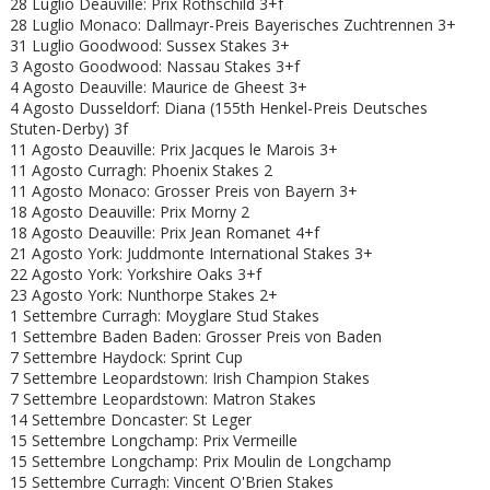
28 Luglio Deauville: Prix Rothschild 3+f
28 Luglio Monaco: Dallmayr-Preis Bayerisches Zuchtrennen 3+
31 Luglio Goodwood: Sussex Stakes 3+
3 Agosto Goodwood: Nassau Stakes 3+f
4 Agosto Deauville: Maurice de Gheest 3+
4 Agosto Dusseldorf: Diana (155th Henkel-Preis Deutsches
Stuten-Derby) 3f
11 Agosto Deauville: Prix Jacques le Marois 3+
11 Agosto Curragh: Phoenix Stakes 2
11 Agosto Monaco: Grosser Preis von Bayern 3+
18 Agosto Deauville: Prix Morny 2
18 Agosto Deauville: Prix Jean Romanet 4+f
21 Agosto York: Juddmonte International Stakes 3+
22 Agosto York: Yorkshire Oaks 3+f
23 Agosto York: Nunthorpe Stakes 2+
1 Settembre Curragh: Moyglare Stud Stakes
1 Settembre Baden Baden: Grosser Preis von Baden
7 Settembre Haydock: Sprint Cup
7 Settembre Leopardstown: Irish Champion Stakes
7 Settembre Leopardstown: Matron Stakes
14 Settembre Doncaster: St Leger
15 Settembre Longchamp: Prix Vermeille
15 Settembre Longchamp: Prix Moulin de Longchamp
15 Settembre Curragh: Vincent O'Brien Stakes