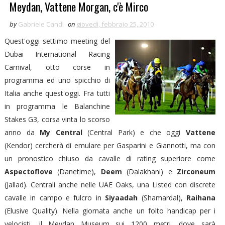
Meydan, Vattene Morgan, c'è Mirco
by
Gabriele Candi
on
giovedì, febbraio 25, 2010
Quest'oggi settimo meeting del
Dubai International Racing
Carnival, otto corse in
programma ed uno spicchio di
Italia anche quest'oggi. Fra tutti
in programma le Balanchine
Stakes G3, corsa vinta lo scorso
anno da
My Central
(Central Park) e che oggi
Vattene
(Kendor) cercherà di emulare per Gasparini e Giannotti, ma con
un pronostico chiuso da cavalle di rating superiore come
Aspectoflove
(Danetime),
Deem
(Dalakhani) e
Zirconeum
(Jallad). Centrali anche nelle UAE Oaks, una Listed con discrete
cavalle in campo e fulcro in
Siyaadah
(Shamardal),
Raihana
(Elusive Quality). Nella giornata anche un folto handicap per i
velocisti, il Meydan Museum sui 1200 metri, dove sarà