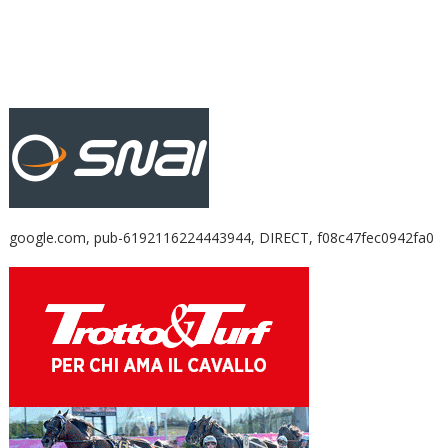
google.com, pub-6192116224443944, DIRECT, f08c47fec0942fa0