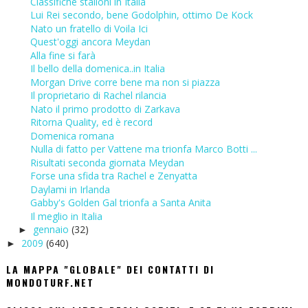
Classifiche stalloni in Italia
Lui Rei secondo, bene Godolphin, ottimo De Kock
Nato un fratello di Voila Ici
Quest'oggi ancora Meydan
Alla fine si farà
Il bello della domenica..in Italia
Morgan Drive corre bene ma non si piazza
Il proprietario di Rachel rilancia
Nato il primo prodotto di Zarkava
Ritorna Quality, ed è record
Domenica romana
Nulla di fatto per Vattene ma trionfa Marco Botti ...
Risultati seconda giornata Meydan
Forse una sfida tra Rachel e Zenyatta
Daylami in Irlanda
Gabby's Golden Gal trionfa a Santa Anita
Il meglio in Italia
gennaio
(32)
►
2009
(640)
►
LA MAPPA "GLOBALE" DEI CONTATTI DI
MONDOTURF.NET