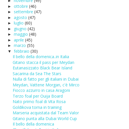
novembre
(49)
►
ottobre
(46)
►
settembre
(47)
►
agosto
(47)
►
luglio
(60)
►
giugno
(42)
►
maggio
(48)
►
aprile
(45)
►
marzo
(55)
►
febbraio
(30)
▼
Il bello della domenica..in Italia
Gitano stacca il pass per Meydan
Eutanasizzato Black Bear Island
Sacarina da Sea The Stars
Nulla di fatto per gli italiani in Dubai
Meydan, Vattene Morgan, c'è Mirco
Fiocco azzurro in casa Aragoni
Terzo foal per Ouija Board
Nato primo foal di Vita Rosa
Goldikova torna in training
Marseria acquistata dal Team Valor
Gitano punta alla Dubai World Cup
Il bello della domenica