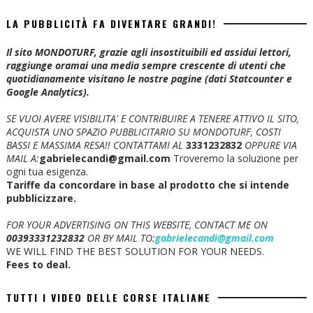
LA PUBBLICITÀ FA DIVENTARE GRANDI!
Il sito MONDOTURF, grazie agli insostituibili ed assidui lettori,
raggiunge oramai una media sempre crescente di utenti che
quotidianamente visitano le nostre pagine (dati Statcounter e
Google Analytics).
SE VUOI AVERE VISIBILITA' E CONTRIBUIRE A TENERE ATTIVO IL SITO,
ACQUISTA UNO SPAZIO PUBBLICITARIO SU MONDOTURF, COSTI
BASSI E MASSIMA RESA!!
CONTATTAMI AL
3331232832
OPPURE VIA
MAIL A:
gabrielecandi@gmail.com
Troveremo la soluzione per
ogni tua esigenza.
Tariffe da concordare in base al prodotto che si intende
pubblicizzare.
FOR YOUR ADVERTISING ON THIS WEBSITE, CONTACT ME ON
00393331232832
OR BY MAIL TO:
gabrielecandi@gmail.com
WE WILL FIND THE BEST SOLUTION FOR YOUR NEEDS.
Fees to deal.
TUTTI I VIDEO DELLE CORSE ITALIANE