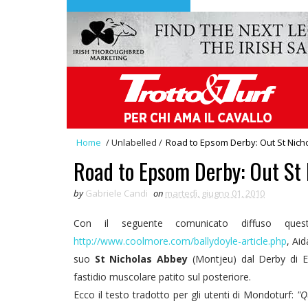
Home
/
Unlabelled
/
Road to Epsom Derby: Out St Nich
Road to Epsom Derby: Out St 
by
Gabriele Candi
on
martedì, giugno 01, 2010
Con il seguente comunicato diffuso ques
http://www.coolmore.com/ballydoyle-article.php
, Aid
suo
St Nicholas Abbey
(Montjeu) dal Derby di E
fastidio muscolare patito sul posteriore.
Ecco il testo tradotto per gli utenti di Mondoturf:
"Q