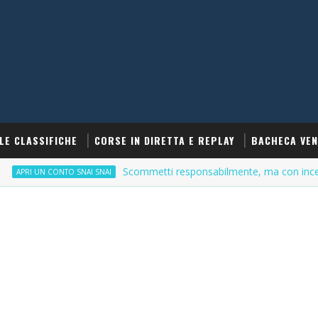
LE CLASSIFICHE
CORSE IN DIRETTA E REPLAY
BACHECA VEN
Scommetti responsabilmente, ma con incentivi
 UN CONTO SNAI SNAI