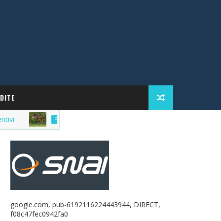
DITE
Market del purosangue, la lista delle fattrici in ven
FATTRICI
google.com, pub-6192116224443944, DIRECT,
f08c47fec0942fa0