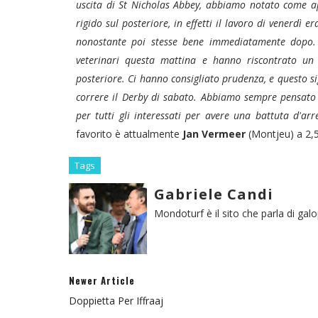
uscita di St Nicholas Abbey, abbiamo notato come a
rigido sul posteriore, in effetti il lavoro di venerdì 
nonostante poi stesse bene immediatamente dopo. 
veterinari questa mattina e hanno riscontrato un 
posteriore. Ci hanno consigliato prudenza, e questo s
correre il
Derby di sabato.
Abbiamo sempre pensato S
per tutti gli interessati per avere una battuta d'ar
favorito è attualmente
Jan Vermeer
(Montjeu) a 2,5
Tags
Gabriele Candi
Mondoturf è il sito che parla di gal
Newer Article
Doppietta Per Iffraaj