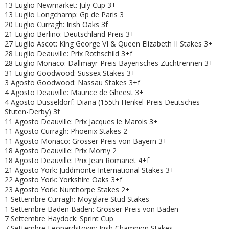
13 Luglio Newmarket: July Cup 3+
13 Luglio Longchamp: Gp de Paris 3
20 Luglio Curragh: Irish Oaks 3f
21 Luglio Berlino: Deutschland Preis 3+
27 Luglio Ascot: King George VI & Queen Elizabeth II Stakes 3+
28 Luglio Deauville: Prix Rothschild 3+f
28 Luglio Monaco: Dallmayr-Preis Bayerisches Zuchtrennen 3+
31 Luglio Goodwood: Sussex Stakes 3+
3 Agosto Goodwood: Nassau Stakes 3+f
4 Agosto Deauville: Maurice de Gheest 3+
4 Agosto Dusseldorf: Diana (155th Henkel-Preis Deutsches
Stuten-Derby) 3f
11 Agosto Deauville: Prix Jacques le Marois 3+
11 Agosto Curragh: Phoenix Stakes 2
11 Agosto Monaco: Grosser Preis von Bayern 3+
18 Agosto Deauville: Prix Morny 2
18 Agosto Deauville: Prix Jean Romanet 4+f
21 Agosto York: Juddmonte International Stakes 3+
22 Agosto York: Yorkshire Oaks 3+f
23 Agosto York: Nunthorpe Stakes 2+
1 Settembre Curragh: Moyglare Stud Stakes
1 Settembre Baden Baden: Grosser Preis von Baden
7 Settembre Haydock: Sprint Cup
7 Settembre Leopardstown: Irish Champion Stakes