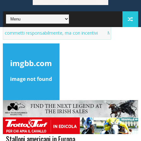
ti responsabilmente, ma con incentivi
Market del purosangue, la 
Stalloni americani in Europa