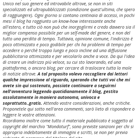
Unico nel suo genere ed introvabile altrove, se non in siti
specializzati ed ultrapubblcizzati (condizione quest'ultima, che spero
di raggiungere). Ogni giorno si contano centinaia di accessi, in pochi
mesi il blog ha raggiunto un know-how interessante anche
all'estero, e tutto ciò non può che inorgoglirmi e credo davvero sia il
miglior compenso possibile per un self-made del genere, e non del
tutto una perdita di tempo. Tuttavia, opinione comune, l'indirizzo è
poco ottimizzato e poco godibile per chi ha problemi di tempo per
accedere o perchè troppo lungo e poco incline ad una diffusione
pubblicitaria ottimizzata e per veicolarlo anche a voce. Da qui l'idea
di creare un indirizzo più veloce, su cui sto lavorando, ed una
piattaforma, o ancora blog, per cercare di traslocare tutta la mole
di notizie altrove
.
A tal proposito volevo raccogliere dai lettori
qualche impressione al riguardo, sperando che tutti voi che mi
avete sin qui sostenuto, possiate continuare a seguirmi
nell'avventura leggendo quotidianamente il blog, gestito
assolutamente in maniera autonoma, univoca e
soprattutto..gratis.
Attendo vostre considerazioni, anche critiche.
Proponetele qui sotto nell'area commenti, sarò lieto di rispondere o
leggere le vostre attenzioni.
Ricordiamo inoltre come tutto il materiale pubblicato è soggetto al
copyright del marchio "Mondoturf", sono previste sanzioni per chi si
appropria indebitamente di immagini e scritti, se non per previa