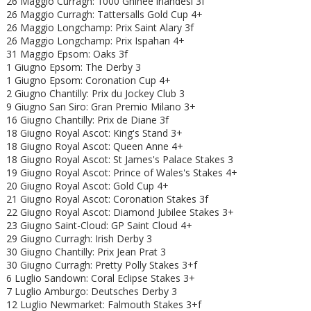
26 Maggio Curragh: 1000 Ghinee irlandesi 3f
26 Maggio Curragh: Tattersalls Gold Cup 4+
26 Maggio Longchamp: Prix Saint Alary 3f
26 Maggio Longchamp: Prix Ispahan 4+
31 Maggio Epsom: Oaks 3f
1 Giugno Epsom: The Derby 3
1 Giugno Epsom: Coronation Cup 4+
2 Giugno Chantilly: Prix du Jockey Club 3
9 Giugno San Siro: Gran Premio Milano 3+
16 Giugno Chantilly: Prix de Diane 3f
18 Giugno Royal Ascot: King's Stand 3+
18 Giugno
Royal Ascot: Queen Anne 4+
18 Giugno
Royal Ascot: St James's Palace Stakes 3
19 Giugno
Royal Ascot: Prince of Wales's Stakes 4+
20 Giugno
Royal Ascot: Gold Cup 4+
21 Giugno
Royal Ascot: Coronation Stakes 3f
22 Giugno
Royal Ascot:
Diamond Jubilee Stakes 3+
23 Giugno Saint-Cloud: GP Saint Cloud 4+
29 Giugno Curragh: Irish Derby 3
30 Giugno Chantilly: Prix Jean Prat 3
30 Giugno Curragh: Pretty Polly Stakes 3+f
6 Luglio Sandown: Coral Eclipse Stakes 3+
7 Luglio Amburgo: Deutsches Derby 3
12 Luglio Newmarket: Falmouth Stakes 3+f