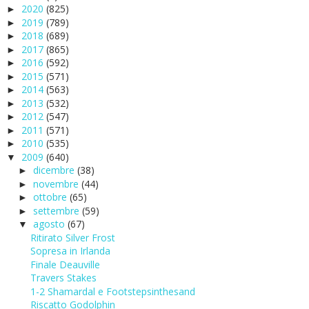
2020
(825)
►
2019
(789)
►
2018
(689)
►
2017
(865)
►
2016
(592)
►
2015
(571)
►
2014
(563)
►
2013
(532)
►
2012
(547)
►
2011
(571)
►
2010
(535)
►
2009
(640)
▼
dicembre
(38)
►
novembre
(44)
►
ottobre
(65)
►
settembre
(59)
►
agosto
(67)
▼
Ritirato Silver Frost
Sopresa in Irlanda
Finale Deauville
Travers Stakes
1-2 Shamardal e Footstepsinthesand
Riscatto Godolphin