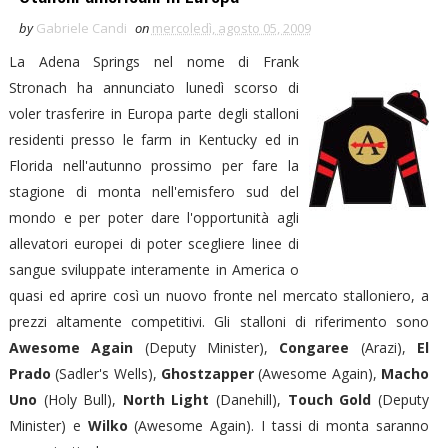
by
Gabriele Candi
on
mercoledì, agosto 05, 2009
La Adena Springs nel nome di Frank
Stronach ha annunciato lunedì scorso di
voler trasferire in Europa parte degli stalloni
residenti presso le farm in Kentucky ed in
Florida nell'autunno prossimo per fare la
stagione di monta nell'emisfero sud del
mondo e per poter dare l'opportunità agli
allevatori europei di poter scegliere linee di
sangue sviluppate interamente in America o
quasi ed aprire così un nuovo fronte nel mercato stalloniero, a
prezzi altamente competitivi. Gli stalloni di riferimento sono
Awesome Again
(Deputy Minister),
Congaree
(Arazi),
El
Prado
(Sadler's Wells),
Ghostzapper
(Awesome Again),
Macho
Uno
(Holy Bull),
North Light
(Danehill),
Touch Gold
(Deputy
Minister) e
Wilko
(Awesome Again). I tassi di monta saranno