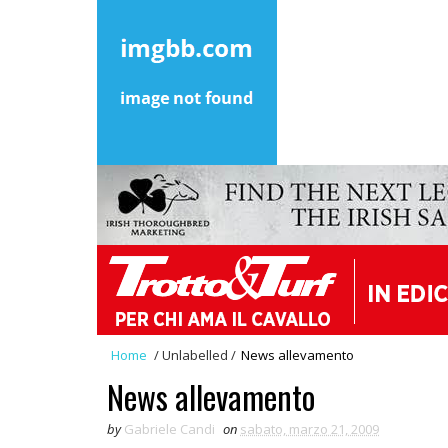
Home
/
Unlabelled
/
News allevamento
News allevamento
by
Gabriele Candi
on
sabato, marzo 21, 2009