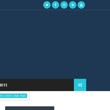
DITE
Scommetti responsabilmente, ma con incentivi
 SNAI SNAI