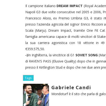
Il campione italiano
DREAM IMPACT
(Royal Academy
Napoli G3 due volte consecutive nel 2005 e 2006, P
Francesco Aloisi, ex Premio Umbria G3, è stato ri
presso l'azienda agricola del signor Enrico Riccioni 
Scala (Marju). Dream Impact, tramite One Fit Cat
famiglia americana capace di molti vincitori di Stake
la sua carriera agonistica con 18 vittorie in 49
€359.575,50.
-)
In Inghilterra, la vincitrice di G1
SOVIET SONG
(Marj
di RAVEN'S PASS (Elusive Quality) dopo che in genna
presso il Kirtlington Stud e dopo che nei due anni pr
Tags
Gabriele Candi
Mondoturf è il sito che parla di gal