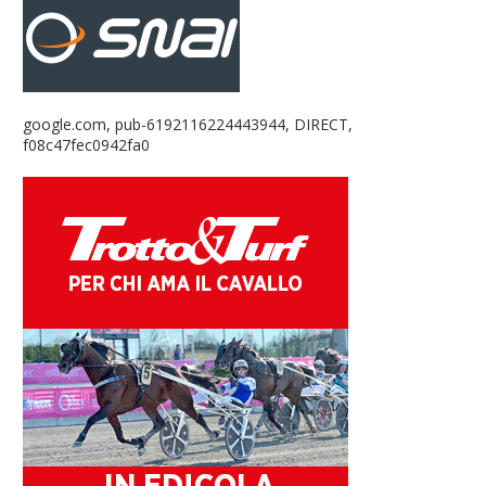
google.com, pub-6192116224443944, DIRECT,
f08c47fec0942fa0