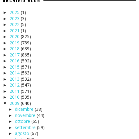
ARCHIVIO BLOG
2025
(1)
►
2023
(3)
►
2022
(5)
►
2021
(1)
►
2020
(825)
►
2019
(789)
►
2018
(689)
►
2017
(865)
►
2016
(592)
►
2015
(571)
►
2014
(563)
►
2013
(532)
►
2012
(547)
►
2011
(571)
►
2010
(535)
►
2009
(640)
▼
dicembre
(38)
►
novembre
(44)
►
ottobre
(65)
►
settembre
(59)
►
agosto
(67)
►