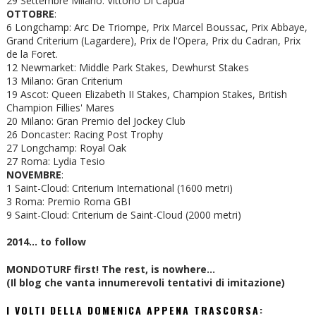
29 Settembre Milano: Vittorio Di Capua
OTTOBRE
:
6 Longchamp: Arc De Triompe, Prix Marcel Boussac, Prix Abbaye,
Grand Criterium (Lagardere), Prix de l'Opera, Prix du Cadran, Prix
de la Foret.
12 Newmarket: Middle Park Stakes, Dewhurst Stakes
13 Milano: Gran Criterium
19 Ascot: Queen Elizabeth II Stakes, Champion Stakes, British
Champion Fillies' Mares
20 Milano: Gran Premio del Jockey Club
26 Doncaster: Racing Post Trophy
27 Longchamp: Royal Oak
27 Roma: Lydia Tesio
NOVEMBRE
:
1 Saint-Cloud: Criterium International (1600 metri)
3 Roma: Premio Roma GBI
9 Saint-Cloud: Criterium de Saint-Cloud (2000 metri)
2014... to follow
MONDOTURF first! The rest, is nowhere...
(Il blog che vanta innumerevoli tentativi di imitazione)
I VOLTI DELLA DOMENICA APPENA TRASCORSA: