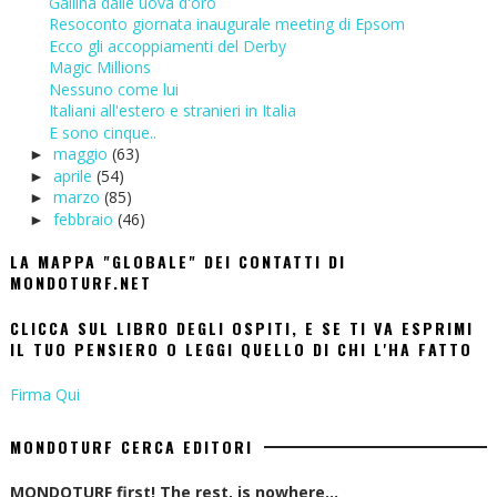
Gallina dalle uova d'oro
Resoconto giornata inaugurale meeting di Epsom
Ecco gli accoppiamenti del Derby
Magic Millions
Nessuno come lui
Italiani all'estero e stranieri in Italia
E sono cinque..
maggio
(63)
►
aprile
(54)
►
marzo
(85)
►
febbraio
(46)
►
LA MAPPA "GLOBALE" DEI CONTATTI DI
MONDOTURF.NET
CLICCA SUL LIBRO DEGLI OSPITI, E SE TI VA ESPRIMI
IL TUO PENSIERO O LEGGI QUELLO DI CHI L'HA FATTO
Firma Qui
MONDOTURF CERCA EDITORI
MONDOTURF first! The rest, is nowhere...