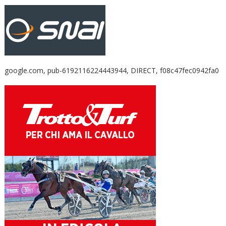
google.com, pub-6192116224443944, DIRECT, f08c47fec0942fa0