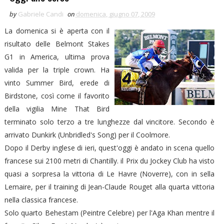
by
Gabriele Candi
on
domenica, giugno 07, 2009
La domenica si è aperta con il
risultato delle Belmont Stakes
G1 in America, ultima prova
valida per la triple crown. Ha
vinto Summer Bird, erede di
Birdstone, così come il favorito
della vigilia Mine That Bird
terminato solo terzo a tre lunghezze dal vincitore. Secondo è
arrivato Dunkirk (Unbridled's Song) per il Coolmore.
Dopo il Derby inglese di ieri, quest'oggi è andato in scena quello
francese sui 2100 metri di Chantilly. il Prix du Jockey Club ha visto
quasi a sorpresa la vittoria di Le Havre (Noverre), con in sella
Lemaire, per il training di Jean-Claude Rouget alla quarta vittoria
nella classica francese.
Solo quarto Behestam (Peintre Celebre) per l'Aga Khan mentre il