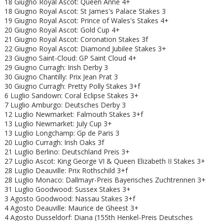
18 Giugno
Royal Ascot: Queen Anne 4+
18 Giugno
Royal Ascot: St James's Palace Stakes 3
19 Giugno
Royal Ascot: Prince of Wales's Stakes 4+
20 Giugno
Royal Ascot: Gold Cup 4+
21 Giugno
Royal Ascot: Coronation Stakes 3f
22 Giugno
Royal Ascot:
Diamond Jubilee Stakes 3+
23 Giugno Saint-Cloud: GP Saint Cloud 4+
29 Giugno Curragh: Irish Derby 3
30 Giugno Chantilly: Prix Jean Prat 3
30 Giugno Curragh: Pretty Polly Stakes 3+f
6 Luglio Sandown: Coral Eclipse Stakes 3+
7 Luglio Amburgo: Deutsches Derby 3
12 Luglio Newmarket: Falmouth Stakes 3+f
13 Luglio Newmarket: July Cup 3+
13 Luglio Longchamp: Gp de Paris 3
20 Luglio Curragh: Irish Oaks 3f
21 Luglio Berlino: Deutschland Preis 3+
27 Luglio Ascot: King George VI & Queen Elizabeth II Stakes 3+
28 Luglio Deauville: Prix Rothschild 3+f
28 Luglio Monaco: Dallmayr-Preis Bayerisches Zuchtrennen 3+
31 Luglio Goodwood: Sussex Stakes 3+
3 Agosto Goodwood: Nassau Stakes 3+f
4 Agosto Deauville: Maurice de Gheest 3+
4 Agosto Dusseldorf: Diana (155th Henkel-Preis Deutsches