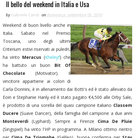
Il bello del weekend in Italia e Usa
by
Gabriele Candi
on
domenica, settembre 05, 2010
Weekend di buon livello anche in
Italia. Sabato nel Premio
Toscana, uno degli ultimi
Criterium estivi riservati ai puledri,
ha vinto
Meracus
(
Kheleyf
) che
ha battuto un buon
Bit Of
Chocolate
(Motivator). Il
vincitore appartiene ai colori di
Carla Donnini, è in allenamento dai Botti's ed è stato allevato da
Eoin e Stephanie Hanly ed è stato pagato €4,500 alle Orby Sale,
è prodotto di una sorella del quasi campione italiano
Classem
Ducere
(Suave Dancer), della famiglia del campione a due anni
Monteverdi
(Lyphard). Sempre a Firenze
Cima De Pluie
(Singspiel) ha vinto l'HP in programma. A Milano ottimo rientro
per
Cima De Triomphe
(Galileo), buona conferma per
Stay