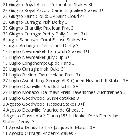
21 Giugno
Royal Ascot: Coronation Stakes 3f
22 Giugno
Royal Ascot:
Diamond Jubilee Stakes 3+
23 Giugno Saint-Cloud: GP Saint Cloud 4+
29 Giugno Curragh: Irish Derby 3
30 Giugno Chantilly: Prix Jean Prat 3
30 Giugno Curragh: Pretty Polly Stakes 3+f
6 Luglio Sandown: Coral Eclipse Stakes 3+
7 Luglio Amburgo: Deutsches Derby 3
12 Luglio Newmarket: Falmouth Stakes 3+f
13 Luglio Newmarket: July Cup 3+
13 Luglio Longchamp: Gp de Paris 3
20 Luglio Curragh: Irish Oaks 3f
21 Luglio Berlino: Deutschland Preis 3+
27 Luglio Ascot: King George VI & Queen Elizabeth II Stakes 3+
28 Luglio Deauville: Prix Rothschild 3+f
28 Luglio Monaco: Dallmayr-Preis Bayerisches Zuchtrennen 3+
31 Luglio Goodwood: Sussex Stakes 3+
3 Agosto Goodwood: Nassau Stakes 3+f
4 Agosto Deauville: Maurice de Gheest 3+
4 Agosto Dusseldorf: Diana (155th Henkel-Preis Deutsches
Stuten-Derby) 3f
11 Agosto Deauville: Prix Jacques le Marois 3+
11 Agosto Curragh: Phoenix Stakes 2