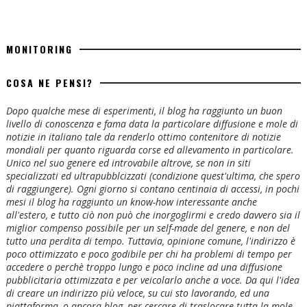
MONITORING
COSA NE PENSI?
Dopo qualche mese di esperimenti, il blog ha raggiunto un buon
livello di conoscenza e fama data la particolare diffusione e mole di
notizie in italiano tale da renderlo ottimo contenitore di notizie
mondiali per quanto riguarda corse ed allevamento in particolare.
Unico nel suo genere ed introvabile altrove, se non in siti
specializzati ed ultrapubblcizzati (condizione quest'ultima, che spero
di raggiungere). Ogni giorno si contano centinaia di accessi, in pochi
mesi il blog ha raggiunto un know-how interessante anche
all'estero, e tutto ciò non può che inorgoglirmi e credo davvero sia il
miglior compenso possibile per un self-made del genere, e non del
tutto una perdita di tempo. Tuttavia, opinione comune, l'indirizzo è
poco ottimizzato e poco godibile per chi ha problemi di tempo per
accedere o perchè troppo lungo e poco incline ad una diffusione
pubblicitaria ottimizzata e per veicolarlo anche a voce. Da qui l'idea
di creare un indirizzo più veloce, su cui sto lavorando, ed una
piattaforma, o ancora blog, per cercare di traslocare tutta la mole