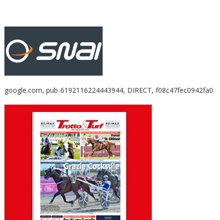
google.com, pub-6192116224443944, DIRECT, f08c47fec0942fa0