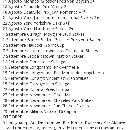
11 Agosto Monaco: Grosser Preis von Bayern 3+
18 Agosto Deauville: Prix Morny 2
18 Agosto Deauville: Prix Jean Romanet 4+f
21 Agosto York: Juddmonte International Stakes 3+
22 Agosto York: Yorkshire Oaks 3+f
23 Agosto York: Nunthorpe Stakes 2+
1 Settembre Curragh: Moyglare Stud Stakes
1 Settembre Baden Baden: Grosser Preis von Baden
7 Settembre Haydock: Sprint Cup
7 Settembre Leopardstown: Irish Champion Stakes
7 Settembre Leopardstown: Matron Stakes
14 Settembre Doncaster: St Leger
15 Settembre Longchamp: Prix Vermeille
15 Settembre Longchamp: Prix Moulin de Longchamp
15 Settembre Curragh: Vincent O'Brien Stakes
15 Settembre Curragh: Irish St Leger
22 Settembre Colonia: Preis Europa
27 Settembre Newmarket: Fillies Mile
28 Settembre Newmarket: Cheveley Park Stakes
28 Settembre Newmarket: Sun Chariot Stakes
29 Settembre Milano: Vittorio Di Capua
OTTOBRE
:
6 Longchamp: Arc De Triompe, Prix Marcel Boussac, Prix Abbaye,
Grand Criterium (Lagardere), Prix de l'Opera, Prix du Cadran, Prix