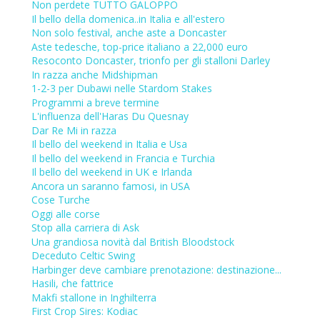
Non perdete TUTTO GALOPPO
Il bello della domenica..in Italia e all'estero
Non solo festival, anche aste a Doncaster
Aste tedesche, top-price italiano a 22,000 euro
Resoconto Doncaster, trionfo per gli stalloni Darley
In razza anche Midshipman
1-2-3 per Dubawi nelle Stardom Stakes
Programmi a breve termine
L'influenza dell'Haras Du Quesnay
Dar Re Mi in razza
Il bello del weekend in Italia e Usa
Il bello del weekend in Francia e Turchia
Il bello del weekend in UK e Irlanda
Ancora un saranno famosi, in USA
Cose Turche
Oggi alle corse
Stop alla carriera di Ask
Una grandiosa novità dal British Bloodstock
Deceduto Celtic Swing
Harbinger deve cambiare prenotazione: destinazione...
Hasili, che fattrice
Makfi stallone in Inghilterra
First Crop Sires: Kodiac