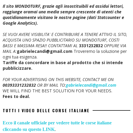
Il sito MONDOTURF, grazie agli insostituibili ed assidui lettori,
raggiunge oramai una media sempre crescente di utenti che
quotidianamente visitano le nostre pagine (dati Statcounter e
Google Analytics).
SE VUOI AVERE VISIBILITA' E CONTRIBUIRE A TENERE ATTIVO IL SITO,
ACQUISTA UNO SPAZIO PUBBLICITARIO SU MONDOTURF, COSTI
BASSI E MASSIMA RESA!!
CONTATTAMI AL
3331232832
OPPURE VIA
MAIL A:
gabrielecandi@gmail.com
Troveremo la soluzione per
ogni tua esigenza.
Tariffe da concordare in base al prodotto che si intende
pubblicizzare.
FOR YOUR ADVERTISING ON THIS WEBSITE, CONTACT ME ON
00393331232832
OR BY MAIL TO:
gabrielecandi@gmail.com
WE WILL FIND THE BEST SOLUTION FOR YOUR NEEDS.
Fees to deal.
TUTTI I VIDEO DELLE CORSE ITALIANE
Ecco il canale ufficiale per vedere tutte le corse italiane
cliccando su questo LINK
.