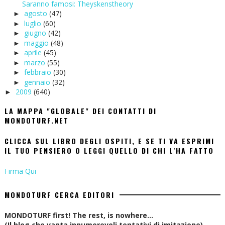
Saranno famosi: Theyskenstheory
agosto
(47)
►
luglio
(60)
►
giugno
(42)
►
maggio
(48)
►
aprile
(45)
►
marzo
(55)
►
febbraio
(30)
►
gennaio
(32)
►
2009
(640)
►
LA MAPPA "GLOBALE" DEI CONTATTI DI
MONDOTURF.NET
CLICCA SUL LIBRO DEGLI OSPITI, E SE TI VA ESPRIMI
IL TUO PENSIERO O LEGGI QUELLO DI CHI L'HA FATTO
Firma Qui
MONDOTURF CERCA EDITORI
MONDOTURF first! The rest, is nowhere...
(Il blog che vanta innumerevoli tentativi di imitazione)