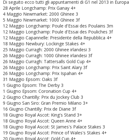
Di seguito ecco tutti gli appuntamenti di G1 nel 2013 in Europa
28 Aprile Longchamp: Prix Ganay 4+
4 Maggio Newmarket: 2000 Ghinee 3
5 Maggio Newmarket: 1000 Ghinee 3f
12 Maggio Longchamp: Poule d'Essai des Poulains 3m
12 Maggio Longchamp: Poule d'Essai des Pouliches 3f
12 Maggio Capannelle: Presidente della Repubblica 4+
18 Maggio Newbury: Lockinge Stakes 4+
25 Maggio Curragh: 2000 Ghinee irlandesi 3
26 Maggio Curragh: 1000 Ghinee irlandesi 3f
26 Maggio Curragh: Tattersalls Gold Cup 4+
26 Maggio Longchamp: Prix Saint Alary 3f
26 Maggio Longchamp: Prix Ispahan 4+
31 Maggio Epsom: Oaks 3f
1 Giugno Epsom: The Derby 3
1 Giugno Epsom: Coronation Cup 4+
2 Giugno Chantilly: Prix du Jockey Club 3
9 Giugno San Siro: Gran Premio Milano 3+
16 Giugno Chantilly: Prix de Diane 3f
18 Giugno Royal Ascot: King's Stand 3+
18 Giugno
Royal Ascot: Queen Anne 4+
18 Giugno
Royal Ascot: St James's Palace Stakes 3
19 Giugno
Royal Ascot: Prince of Wales's Stakes 4+
20 Giugno
Royal Ascot: Gold Cup 4+