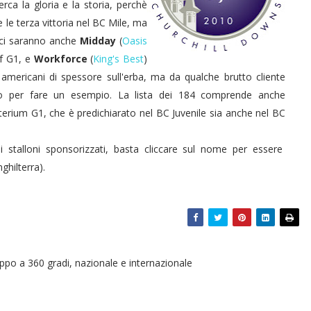
rca la gloria e la storia, perchè
 le terza vittoria nel BC Mile, ma
e ci saranno anche
Midday
(
Oasis
rf G1, e
Workforce
(
King's Best
)
mericani di spessore sull'erba, ma da qualche brutto cliente
to per fare un esempio. La lista dei 184 comprende anche
iterium G1, che è predichiarato nel BC Juvenile sia anche nel BC
i stalloni sponsorizzati, basta cliccare sul nome per essere
ghilterra).
oppo a 360 gradi, nazionale e internazionale