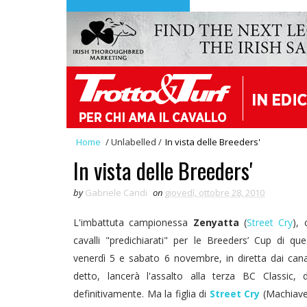
Home
/
Unlabelled
/
In vista delle Breeders'
In vista delle Breeders'
by
Gabriele Candi
on
giovedì, ottobre 28, 2010
L'imbattuta campionessa
Zenyatta
(
Street Cry
), 
cavalli "predichiarati" per le Breeders’ Cup di q
venerdì 5 e sabato 6 novembre, in diretta dai can
detto, lancerà l'assalto alla terza BC Classic,
definitivamente. Ma la figlia di
Street Cry
(Machiavel