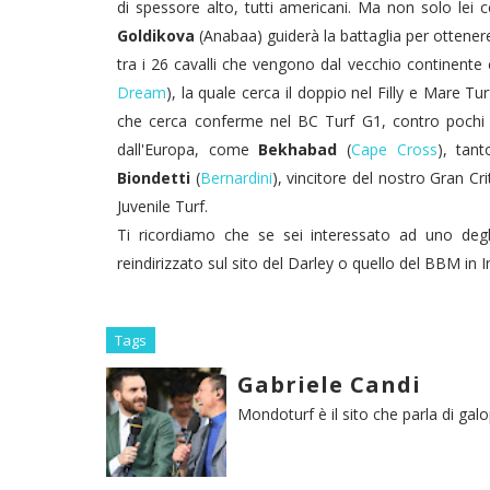
di spessore alto, tutti americani. Ma non solo lei ce
Goldikova
(Anabaa) guiderà la battaglia per ottenere
tra i 26 cavalli che vengono dal vecchio continent
Dream
), la quale cerca il doppio nel Filly e Mare Tu
che cerca conferme nel BC Turf G1, contro pochi a
dall'Europa, come
Bekhabad
(
Cape Cross
), tan
Biondetti
(
Bernardini
), vincitore del nostro Gran Cr
Juvenile Turf.
Ti ricordiamo che se sei interessato ad uno degl
reindirizzato sul sito del Darley o quello del BBM in In
Tags
Gabriele Candi
Mondoturf è il sito che parla di gal