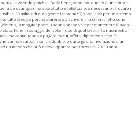
narti alle vicende ippiche... Bada bene, anonimo: questo è un settore
ella c'è ovunque), ma soprattutto intellettuale. è necessario ritrovare i
usibile. 30 milioni di euro (come i restanti 97) sono vitali per un sistema
nto tutte le colpe perchè starei ore a scrivere, ma chi ci rimette sono
(almeno, la maggior parte...) hanno spese vive per mantenere il lavoro
o stato, tiene in ostaggio dei soldi frutto di quel lavoro. Tu riusciresti a
dio, ma continuando a pagare mutui, affitto, dipendenti, cibo..?
e che vanno estirpati, non c'è dubbio, e qui urge una rivoluzione o un
à ad un mondo che può e deve ripartire per i prossimi 20/30 anni.