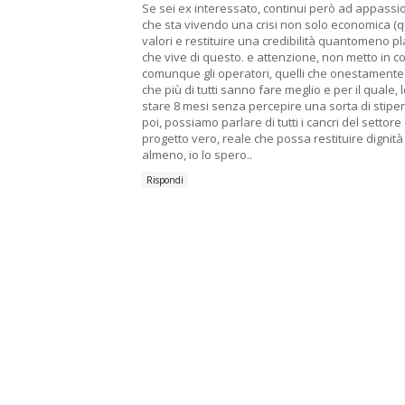
Se sei ex interessato, continui però ad appassio
che sta vivendo una crisi non solo economica (qu
valori e restituire una credibilità quantomeno pla
che vive di questo. e attenzione, non metto in co
comunque gli operatori, quelli che onestamente 
che più di tutti sanno fare meglio e per il quale, l
stare 8 mesi senza percepire una sorta di stipen
poi, possiamo parlare di tutti i cancri del settor
progetto vero, reale che possa restituire dignit
almeno, io lo spero..
Rispondi