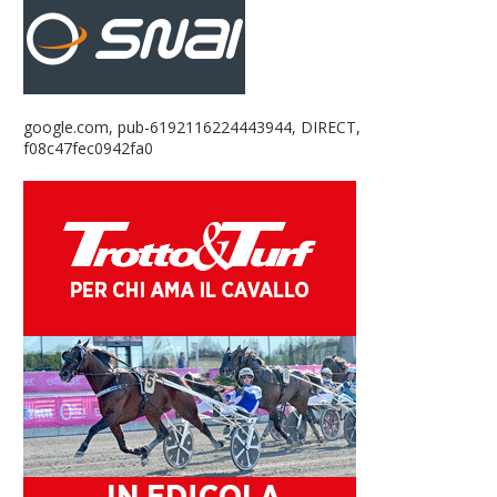
google.com, pub-6192116224443944, DIRECT,
f08c47fec0942fa0