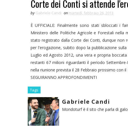
Corte dei Conti si attende l'er
by
Gabriele Candi
on
martedì, febbraio 26, 2013
È UFFICIALE: Finalmente sono stati sbloccati i famos
Ministero delle Politiche Agricole e Forestali nella 
stato registrato dalla Corte dei Conti, dunque non r
per l'erogazione, subito dopo la pubblicazione sulla 
Luglio ed Agosto 2012, una vera e propria boccata d
restanti 67 milioni riguardanti il periodo Settemb
nella riunione prevista il 28 Febbraio prossimo con il
SEGUIRANNO APPROFONDIMENTI
Tags
Gabriele Candi
Mondoturf è il sito che parla di gal