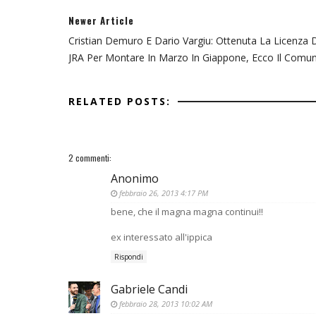
Newer Article
Cristian Demuro E Dario Vargiu: Ottenuta La Licenza D
JRA Per Montare In Marzo In Giappone, Ecco Il Comun
RELATED POSTS:
2 commenti:
Anonimo
febbraio 26, 2013 4:17 PM
bene, che il magna magna continui!!
ex interessato all'ippica
Rispondi
Gabriele Candi
febbraio 28, 2013 10:02 AM