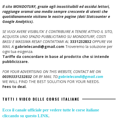
Il sito MONDOTURF, grazie agli insostituibili ed assidui lettori,
raggiunge oramai una media sempre crescente di utenti che
quotidianamente visitano le nostre pagine (dati Statcounter e
Google Analytics).
SE VUOI AVERE VISIBILITA' E CONTRIBUIRE A TENERE ATTIVO IL SITO,
ACQUISTA UNO SPAZIO PUBBLICITARIO SU MONDOTURF, COSTI
BASSI E MASSIMA RESA!!
CONTATTAMI AL
3331232832
OPPURE VIA
MAIL A:
gabrielecandi@gmail.com
Troveremo la soluzione per
ogni tua esigenza.
Tariffe da concordare in base al prodotto che si intende
pubblicizzare.
FOR YOUR ADVERTISING ON THIS WEBSITE, CONTACT ME ON
00393331232832
OR BY MAIL TO:
gabrielecandi@gmail.com
WE WILL FIND THE BEST SOLUTION FOR YOUR NEEDS.
Fees to deal.
TUTTI I VIDEO DELLE CORSE ITALIANE
Ecco il canale ufficiale per vedere tutte le corse italiane
cliccando su questo LINK
.