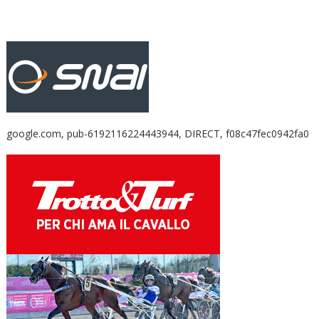
google.com, pub-6192116224443944, DIRECT, f08c47fec0942fa0