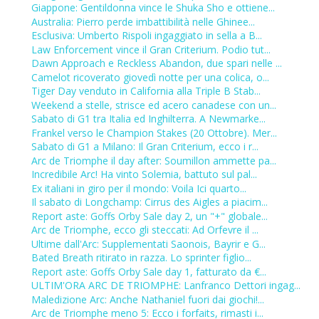
Giappone: Gentildonna vince le Shuka Sho e ottiene...
Australia: Pierro perde imbattibilità nelle Ghinee...
Esclusiva: Umberto Rispoli ingaggiato in sella a B...
Law Enforcement vince il Gran Criterium. Podio tut...
Dawn Approach e Reckless Abandon, due spari nelle ...
Camelot ricoverato giovedì notte per una colica, o...
Tiger Day venduto in California alla Triple B Stab...
Weekend a stelle, strisce ed acero canadese con un...
Sabato di G1 tra Italia ed Inghilterra. A Newmarke...
Frankel verso le Champion Stakes (20 Ottobre). Mer...
Sabato di G1 a Milano: Il Gran Criterium, ecco i r...
Arc de Triomphe il day after: Soumillon ammette pa...
Incredibile Arc! Ha vinto Solemia, battuto sul pal...
Ex italiani in giro per il mondo: Voila Ici quarto...
Il sabato di Longchamp: Cirrus des Aigles a piacim...
Report aste: Goffs Orby Sale day 2, un "+" globale...
Arc de Triomphe, ecco gli steccati: Ad Orfevre il ...
Ultime dall'Arc: Supplementati Saonois, Bayrir e G...
Bated Breath ritirato in razza. Lo sprinter figlio...
Report aste: Goffs Orby Sale day 1, fatturato da €...
ULTIM'ORA ARC DE TRIOMPHE: Lanfranco Dettori ingag...
Maledizione Arc: Anche Nathaniel fuori dai giochi!...
Arc de Triomphe meno 5: Ecco i forfaits, rimasti i...