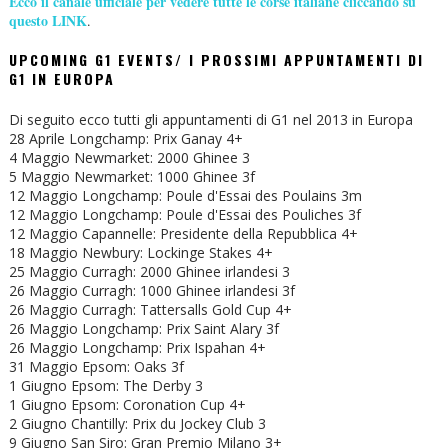
Ecco il canale ufficiale per vedere tutte le corse italiane cliccando su
questo LINK
.
UPCOMING G1 EVENTS/ I PROSSIMI APPUNTAMENTI DI
G1 IN EUROPA
Di seguito ecco tutti gli appuntamenti di G1 nel 2013 in Europa
28 Aprile Longchamp: Prix Ganay 4+
4 Maggio Newmarket: 2000 Ghinee 3
5 Maggio Newmarket: 1000 Ghinee 3f
12 Maggio Longchamp: Poule d'Essai des Poulains 3m
12 Maggio Longchamp: Poule d'Essai des Pouliches 3f
12 Maggio Capannelle: Presidente della Repubblica 4+
18 Maggio Newbury: Lockinge Stakes 4+
25 Maggio Curragh: 2000 Ghinee irlandesi 3
26 Maggio Curragh: 1000 Ghinee irlandesi 3f
26 Maggio Curragh: Tattersalls Gold Cup 4+
26 Maggio Longchamp: Prix Saint Alary 3f
26 Maggio Longchamp: Prix Ispahan 4+
31 Maggio Epsom: Oaks 3f
1 Giugno Epsom: The Derby 3
1 Giugno Epsom: Coronation Cup 4+
2 Giugno Chantilly: Prix du Jockey Club 3
9 Giugno San Siro: Gran Premio Milano 3+