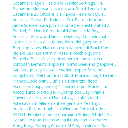
Capannelle: Lydia Tesio alla Wohler Sortilege. Pri...
Giappone: Mircosan vince ancora. Suo il Tenno Sho ...
Capannelle 28 Ottobre, c'è il Lydia Tesio G1: Quiz...
Australia: Ocean Park vince il Cox Plate a Moonee ...
Jamie Spencer sarà prima monta per Sheikh Fahad Al...
Frankel, Sir Henry Cecil, Khalid Abdulla e la Regi...
Australia: Gatewood vince la Geelong Cup, eliminat...
Comincia il ciclo e l'autunno d'oro del galoppo ro...
Breeding News: Nata una sorella piena di Black Cav...
Rio De La Plata entra in razza. Il vecchio guerrie...
Frankel e Black Caviar potrebbero incontrarsi in r...
Mircosan Demuro: Triplo nel primo weekend giappone...
San Siro: Jockey Club a Novellist, troppo forte pe...
Longchamp: Nel Conde assolo di Morandi, Saga Dream...
Frankie-Godolphin:. È ufficiale il divorzio, dopo ...
Ascot con happy ending: 14 perfetto per Frankel, a...
Ascot: Tutto pronto per il Champions Day, Frankel ...
L'avvenire dell'ippica: Una battaglia culturale, d...
Asta cavalli in Allenamento e generale Yearlings I...
Impresa Richard Hughes a Windsor: Sette vittorie s...
ASCOT: Frankel verso le Champion Stakes G1 del 20 ...
Canada: Joshua Tree domina il Canadian Internation...
Hong Kong: Packing Whiz, ex Al Rep, ha vinto le Sa...