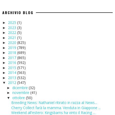
ARCHIVIO BLOG
2025
(1)
►
2023
(3)
►
2022
(5)
►
2021
(1)
►
2020
(825)
►
2019
(789)
►
2018
(689)
►
2017
(865)
►
2016
(592)
►
2015
(571)
►
2014
(563)
►
2013
(532)
►
2012
(547)
▼
dicembre
(32)
►
novembre
(41)
►
ottobre
(50)
▼
Breeding News: Nathaniel ritirato in razza al News...
Cherry Collect farà la mamma. Venduta in Giappone ...
Weekend all'estero: Kingsbarns ha vinto il Racing ...