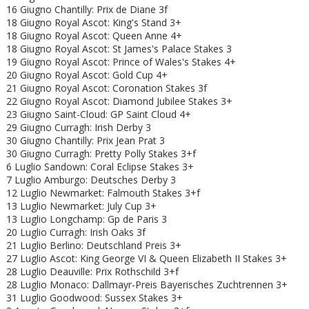
16 Giugno Chantilly: Prix de Diane 3f
18 Giugno Royal Ascot: King's Stand 3+
18 Giugno
Royal Ascot: Queen Anne 4+
18 Giugno
Royal Ascot: St James's Palace Stakes 3
19 Giugno
Royal Ascot: Prince of Wales's Stakes 4+
20 Giugno
Royal Ascot: Gold Cup 4+
21 Giugno
Royal Ascot: Coronation Stakes 3f
22 Giugno
Royal Ascot:
Diamond Jubilee Stakes 3+
23 Giugno Saint-Cloud: GP Saint Cloud 4+
29 Giugno Curragh: Irish Derby 3
30 Giugno Chantilly: Prix Jean Prat 3
30 Giugno Curragh: Pretty Polly Stakes 3+f
6 Luglio Sandown: Coral Eclipse Stakes 3+
7 Luglio Amburgo: Deutsches Derby 3
12 Luglio Newmarket: Falmouth Stakes 3+f
13 Luglio Newmarket: July Cup 3+
13 Luglio Longchamp: Gp de Paris 3
20 Luglio Curragh: Irish Oaks 3f
21 Luglio Berlino: Deutschland Preis 3+
27 Luglio Ascot: King George VI & Queen Elizabeth II Stakes 3+
28 Luglio Deauville: Prix Rothschild 3+f
28 Luglio Monaco: Dallmayr-Preis Bayerisches Zuchtrennen 3+
31 Luglio Goodwood: Sussex Stakes 3+