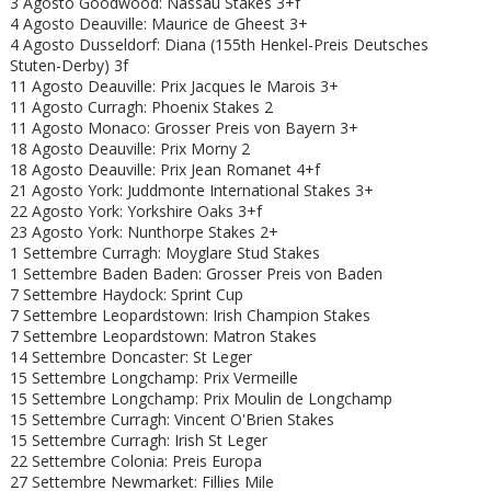
3 Agosto Goodwood: Nassau Stakes 3+f
4 Agosto Deauville: Maurice de Gheest 3+
4 Agosto Dusseldorf: Diana (155th Henkel-Preis Deutsches
Stuten-Derby) 3f
11 Agosto Deauville: Prix Jacques le Marois 3+
11 Agosto Curragh: Phoenix Stakes 2
11 Agosto Monaco: Grosser Preis von Bayern 3+
18 Agosto Deauville: Prix Morny 2
18 Agosto Deauville: Prix Jean Romanet 4+f
21 Agosto York: Juddmonte International Stakes 3+
22 Agosto York: Yorkshire Oaks 3+f
23 Agosto York: Nunthorpe Stakes 2+
1 Settembre Curragh: Moyglare Stud Stakes
1 Settembre Baden Baden: Grosser Preis von Baden
7 Settembre Haydock: Sprint Cup
7 Settembre Leopardstown: Irish Champion Stakes
7 Settembre Leopardstown: Matron Stakes
14 Settembre Doncaster: St Leger
15 Settembre Longchamp: Prix Vermeille
15 Settembre Longchamp: Prix Moulin de Longchamp
15 Settembre Curragh: Vincent O'Brien Stakes
15 Settembre Curragh: Irish St Leger
22 Settembre Colonia: Preis Europa
27 Settembre Newmarket: Fillies Mile