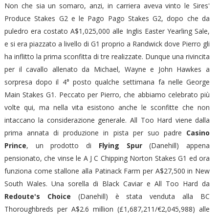
Non che sia un somaro, anzi, in carriera aveva vinto le Sires'
Produce Stakes G2 e le Pago Pago Stakes G2, dopo che da
puledro era costato A$1,025,000 alle Inglis Easter Yearling Sale,
e si era piazzato a livello di G1 proprio a Randwick dove Pierro gli
ha inflitto la prima sconfitta di tre realizzate. Dunque una rivincita
per il cavallo allenato da Michael, Wayne e John Hawkes a
sorpresa dopo il 4° posto qualche settimana fa nelle George
Main Stakes G1. Peccato per Pierro, che abbiamo celebrato più
volte qui, ma nella vita esistono anche le sconfitte che non
intaccano la considerazione generale. All Too Hard viene dalla
prima annata di produzione in pista per suo padre
Casino
Prince
, un prodotto di
Flying Spur
(Danehill) appena
pensionato, che vinse le A J C Chipping Norton Stakes G1 ed ora
funziona come stallone alla Patinack Farm per A$27,500 in New
South Wales. Una sorella di Black Caviar e All Too Hard da
Redoute's Choice
(Danehill) è stata venduta alla BC
Thoroughbreds per A$2.6 million (£1,687,211/€2,045,988) alle