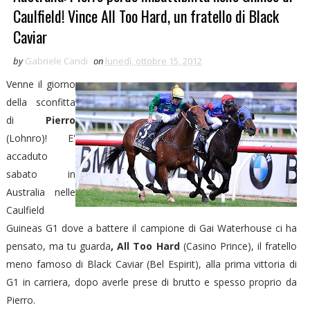
Caulfield! Vince All Too Hard, un fratello di Black
Caviar
by
Gabriele Candi
on
lunedì, ottobre 15, 2012
Venne il giorno
della sconfitta
di
Pierro
(Lohnro)! E'
accaduto
sabato in
Australia nelle
Caulfield
Guineas G1 dove a battere il campione di Gai Waterhouse ci ha
pensato, ma tu guarda
, All Too Hard
(Casino Prince), il fratello
meno famoso di Black Caviar (Bel Espirit), alla prima vittoria di
G1 in carriera, dopo averle prese di brutto e spesso proprio da
Pierro.