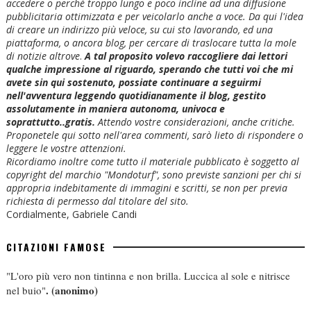
accedere o perchè troppo lungo e poco incline ad una diffusione
pubblicitaria ottimizzata e per veicolarlo anche a voce. Da qui l'idea
di creare un indirizzo più veloce, su cui sto lavorando, ed una
piattaforma, o ancora blog, per cercare di traslocare tutta la mole
di notizie altrove
.
A tal proposito volevo raccogliere dai lettori
qualche impressione al riguardo, sperando che tutti voi che mi
avete sin qui sostenuto, possiate continuare a seguirmi
nell'avventura leggendo quotidianamente il blog, gestito
assolutamente in maniera autonoma, univoca e
soprattutto..gratis.
Attendo vostre considerazioni, anche critiche.
Proponetele qui sotto nell'area commenti, sarò lieto di rispondere o
leggere le vostre attenzioni.
Ricordiamo inoltre come tutto il materiale pubblicato è soggetto al
copyright del marchio "Mondoturf", sono previste sanzioni per chi si
appropria indebitamente di immagini e scritti, se non per previa
richiesta di permesso dal titolare del sito.
Cordialmente, Gabriele Candi
CITAZIONI FAMOSE
"L'oro più vero non tintinna e non brilla. Luccica al sole e nitrisce
.
(anonimo)
nel buio"