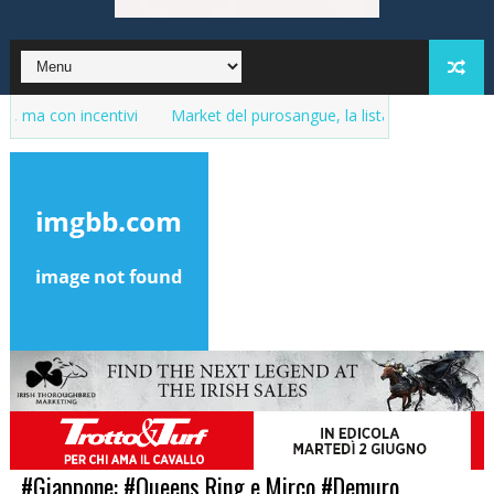
 incentivi
Market del purosangue, la lista delle fattrici in vendit
#Giappone: #Queens Ring e Mirco #Demuro