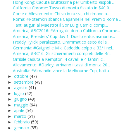
Hong Kong: Caduta bruttissima per Umberto Rispoli ...
California Chrome: Tasso di monta fissato in $40,0...
Corse e Allevamento: Chi va in razza, chi rimane a...
Roma: #Potemkin sbanca Capannelle nel Premio Roma ...
Tanti auguri al Maestro! Il Sor Luigi Camici compi...
America, #BC2016: #Arrogate doma California Chrome...
America, Breeders' Cup day 1: Duello entusiasmante...
Freddy Tylicki paralizzato. Drammatico esito della...
Germania: #Guignol e Miki Cadeddu colpo a 33/1 nel...
America, #BC16: Gli schieramenti completi delle Br...
Orribile caduta a Kempton: 4 cavalli e 4 fantini c...
Allevamento: #Darley, arrivano i tassi di monta 20...
Australia: #Almandin vince la Melbourne Cup, battu...
ottobre
(47)
►
settembre
(49)
►
agosto
(41)
►
luglio
(42)
►
giugno
(49)
►
maggio
(64)
►
aprile
(54)
►
marzo
(51)
►
febbraio
(59)
►
gennaio
(35)
►