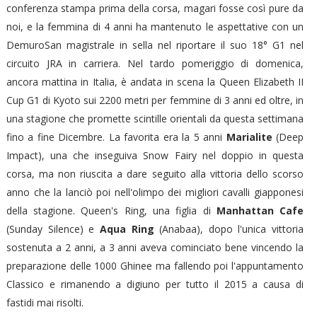
conferenza stampa prima della corsa, magari fosse così pure da
noi, e la femmina di 4 anni ha mantenuto le aspettative con un
DemuroSan magistrale in sella nel riportare il suo 18° G1 nel
circuito JRA in carriera. Nel tardo pomeriggio di domenica,
ancora mattina in Italia, è andata in scena la Queen Elizabeth II
Cup G1 di Kyoto sui 2200 metri per femmine di 3 anni ed oltre, in
una stagione che promette scintille orientali da questa settimana
fino a fine Dicembre. La favorita era la 5 anni
Marialite
(Deep
Impact), una che inseguiva Snow Fairy nel doppio in questa
corsa, ma non riuscita a dare seguito alla vittoria dello scorso
anno che la lanciò poi nell'olimpo dei migliori cavalli giapponesi
della stagione. Queen's Ring, una figlia di
Manhattan Cafe
(Sunday Silence) e
Aqua
Ring
(Anabaa), dopo l'unica vittoria
sostenuta a 2 anni, a 3 anni aveva cominciato bene vincendo la
preparazione delle 1000 Ghinee ma fallendo poi l'appuntamento
Classico e rimanendo a digiuno per tutto il 2015 a causa di
fastidi mai risolti.