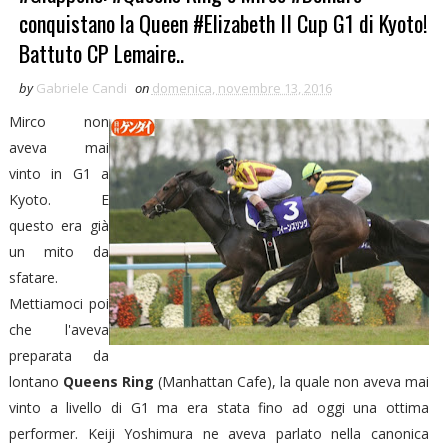
conquistano la Queen #Elizabeth II Cup G1 di Kyoto!
Battuto CP Lemaire..
by
Gabriele Candi
on
domenica, novembre 13, 2016
Mirco non
aveva mai
vinto in G1 a
Kyoto. E
questo era già
un mito da
sfatare.
Mettiamoci poi
che l'aveva
preparata da
lontano
Queens Ring
(Manhattan Cafe), la quale non aveva mai
vinto a livello di G1 ma era stata fino ad oggi una ottima
performer. Keiji Yoshimura ne aveva parlato nella canonica