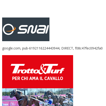
google.com, pub-6192116224443944, DIRECT, f08c47fec0942fa0