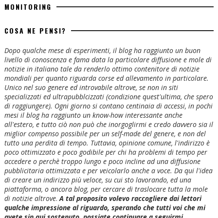
MONITORING
COSA NE PENSI?
Dopo qualche mese di esperimenti, il blog ha raggiunto un buon
livello di conoscenza e fama data la particolare diffusione e mole di
notizie in italiano tale da renderlo ottimo contenitore di notizie
mondiali per quanto riguarda corse ed allevamento in particolare.
Unico nel suo genere ed introvabile altrove, se non in siti
specializzati ed ultrapubblcizzati (condizione quest'ultima, che spero
di raggiungere). Ogni giorno si contano centinaia di accessi, in pochi
mesi il blog ha raggiunto un know-how interessante anche
all'estero, e tutto ciò non può che inorgoglirmi e credo davvero sia il
miglior compenso possibile per un self-made del genere, e non del
tutto una perdita di tempo. Tuttavia, opinione comune, l'indirizzo è
poco ottimizzato e poco godibile per chi ha problemi di tempo per
accedere o perchè troppo lungo e poco incline ad una diffusione
pubblicitaria ottimizzata e per veicolarlo anche a voce. Da qui l'idea
di creare un indirizzo più veloce, su cui sto lavorando, ed una
piattaforma, o ancora blog, per cercare di traslocare tutta la mole
di notizie altrove
.
A tal proposito volevo raccogliere dai lettori
qualche impressione al riguardo, sperando che tutti voi che mi
avete sin qui sostenuto, possiate continuare a seguirmi