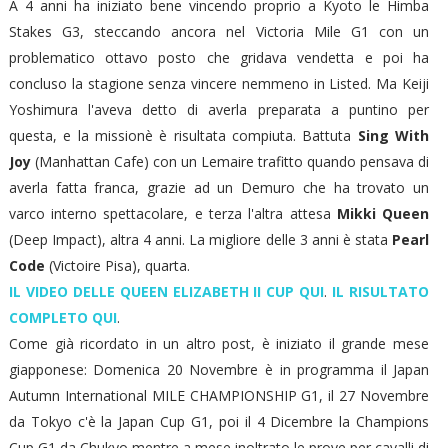
A 4 anni ha iniziato bene vincendo proprio a Kyoto le Himba
Stakes G3, steccando ancora nel Victoria Mile G1 con un
problematico ottavo posto che gridava vendetta e poi ha
concluso la stagione senza vincere nemmeno in Listed. Ma Keiji
Yoshimura l'aveva detto di averla preparata a puntino per
questa, e la missionè è risultata compiuta. Battuta
Sing With
Joy
(Manhattan Cafe) con un Lemaire trafitto quando pensava di
averla fatta franca, grazie ad un Demuro che ha trovato un
varco interno spettacolare, e terza l'altra attesa
Mikki Queen
(Deep Impact), altra 4 anni. La migliore delle 3 anni è stata
Pearl
Code
(Victoire Pisa), quarta.
IL VIDEO DELLE QUEEN ELIZABETH II CUP QUI
.
IL RISULTATO
COMPLETO QUI
.
Come già ricordato in un altro post, è iniziato il grande mese
giapponese: Domenica 20 Novembre è in programma il Japan
Autumn International MILE CHAMPIONSHIP G1, il 27 Novembre
da Tokyo c'è la Japan Cup G1, poi il 4 Dicembre la Champions
Cup G1 da Chukyo mentre a mese inoltrato le prove per cavalli di