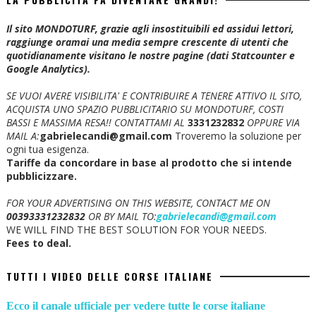
Il sito MONDOTURF, grazie agli insostituibili ed assidui lettori,
raggiunge oramai una media sempre crescente di utenti che
quotidianamente visitano le nostre pagine (dati Statcounter e
Google Analytics).
SE VUOI AVERE VISIBILITA' E CONTRIBUIRE A TENERE ATTIVO IL SITO,
ACQUISTA UNO SPAZIO PUBBLICITARIO SU MONDOTURF, COSTI
BASSI E MASSIMA RESA!!
CONTATTAMI AL
3331232832
OPPURE VIA
MAIL A:
gabrielecandi@gmail.com
Troveremo la soluzione per
ogni tua esigenza.
Tariffe da concordare in base al prodotto che si intende
pubblicizzare.
FOR YOUR ADVERTISING ON THIS WEBSITE, CONTACT ME ON
00393331232832
OR BY MAIL TO:
gabrielecandi@gmail.com
WE WILL FIND THE BEST SOLUTION FOR YOUR NEEDS.
Fees to deal.
TUTTI I VIDEO DELLE CORSE ITALIANE
Ecco il canale ufficiale per vedere tutte le corse italiane