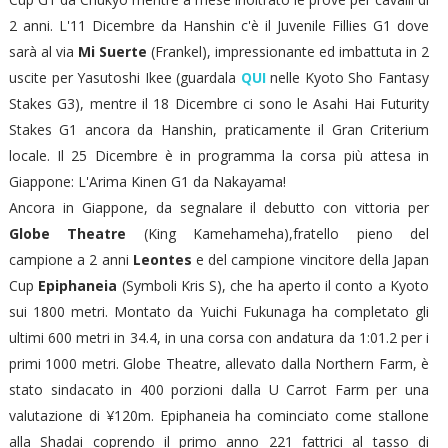
2 anni. L'11 Dicembre da Hanshin c'è il Juvenile Fillies G1 dove
sarà al via
Mi Suerte
(Frankel), impressionante ed imbattuta in 2
uscite per Yasutoshi Ikee (guardala
QUI
nelle Kyoto Sho Fantasy
Stakes G3), mentre il 18 Dicembre ci sono le Asahi Hai Futurity
Stakes G1 ancora da Hanshin, praticamente il Gran Criterium
locale. Il 25 Dicembre è in programma la corsa più attesa in
Giappone: L'Arima Kinen G1 da Nakayama!
Ancora in Giappone, da segnalare il debutto con vittoria per
Globe Theatre
(King Kamehameha),fratello pieno del
campione a 2 anni
Leontes
e del campione vincitore della Japan
Cup
Epiphaneia
(Symboli Kris S), che ha aperto il conto a Kyoto
sui 1800 metri. Montato da Yuichi Fukunaga ha completato gli
ultimi 600 metri in 34.4, in una corsa con andatura da 1:01.2 per i
primi 1000 metri. Globe Theatre, allevato dalla Northern Farm, è
stato sindacato in 400 porzioni dalla U Carrot Farm per una
valutazione di ¥120m. Epiphaneia ha cominciato come stallone
alla Shadai coprendo il primo anno 221 fattrici al tasso di