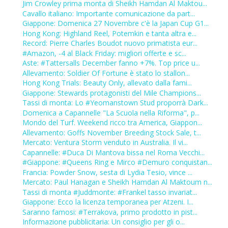
Jim Crowley prima monta di Sheikh Hamdan Al Maktou...
Cavallo italiano: Importante comunicazione da part...
Giappone: Domenica 27 Novembre c'è la Japan Cup G1...
Hong Kong: Highland Reel, Potemkin e tanta altra e...
Record: Pierre Charles Boudot nuovo primatista eur...
#Amazon, -4 al Black Friday: migliori offerte e sc...
Aste: #Tattersalls December fanno +7%. Top price u...
Allevamento: Soldier Of Fortune è stato lo stallon...
Hong Kong Trials: Beauty Only, allevato dalla fami...
Giappone: Stewards protagonisti del Mile Champions...
Tassi di monta: Lo #Yeomanstown Stud proporrà Dark...
Domenica a Capannelle "La Scuola nella Riforma", p...
Mondo del Turf. Weekend ricco tra America, Giappon...
Allevamento: Goffs November Breeding Stock Sale, t...
Mercato: Ventura Storm venduto in Australia. Il vi...
Capannelle: #Duca Di Mantova bissa nel Roma Vecchi...
#Giappone: #Queens Ring e Mirco #Demuro conquistan...
Francia: Powder Snow, sesta di Lydia Tesio, vince ...
Mercato: Paul Hanagan e Sheikh Hamdan Al Maktoum n...
Tassi di monta #Juddmonte: #Frankel tasso invariat...
Giappone: Ecco la licenza temporanea per Atzeni. I...
Saranno famosi: #Terrakova, primo prodotto in pist...
Informazione pubblicitaria: Un consiglio per gli o...