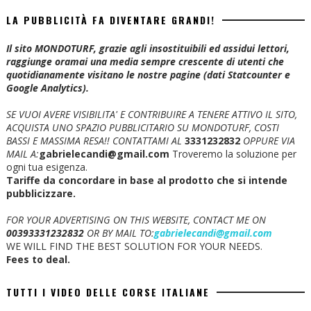
LA PUBBLICITÀ FA DIVENTARE GRANDI!
Il sito MONDOTURF, grazie agli insostituibili ed assidui lettori,
raggiunge oramai una media sempre crescente di utenti che
quotidianamente visitano le nostre pagine (dati Statcounter e
Google Analytics).
SE VUOI AVERE VISIBILITA' E CONTRIBUIRE A TENERE ATTIVO IL SITO,
ACQUISTA UNO SPAZIO PUBBLICITARIO SU MONDOTURF, COSTI
BASSI E MASSIMA RESA!!
CONTATTAMI AL
3331232832
OPPURE VIA
MAIL A:
gabrielecandi@gmail.com
Troveremo la soluzione per
ogni tua esigenza.
Tariffe da concordare in base al prodotto che si intende
pubblicizzare.
FOR YOUR ADVERTISING ON THIS WEBSITE, CONTACT ME ON
00393331232832
OR BY MAIL TO:
gabrielecandi@gmail.com
WE WILL FIND THE BEST SOLUTION FOR YOUR NEEDS.
Fees to deal.
TUTTI I VIDEO DELLE CORSE ITALIANE