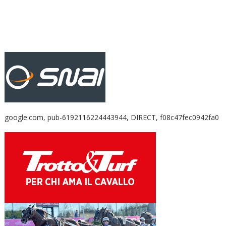
google.com, pub-6192116224443944, DIRECT, f08c47fec0942fa0