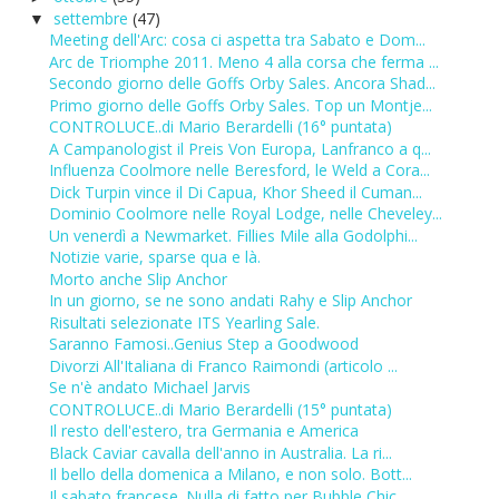
settembre
(47)
▼
Meeting dell'Arc: cosa ci aspetta tra Sabato e Dom...
Arc de Triomphe 2011. Meno 4 alla corsa che ferma ...
Secondo giorno delle Goffs Orby Sales. Ancora Shad...
Primo giorno delle Goffs Orby Sales. Top un Montje...
CONTROLUCE..di Mario Berardelli (16° puntata)
A Campanologist il Preis Von Europa, Lanfranco a q...
Influenza Coolmore nelle Beresford, le Weld a Cora...
Dick Turpin vince il Di Capua, Khor Sheed il Cuman...
Dominio Coolmore nelle Royal Lodge, nelle Cheveley...
Un venerdì a Newmarket. Fillies Mile alla Godolphi...
Notizie varie, sparse qua e là.
Morto anche Slip Anchor
In un giorno, se ne sono andati Rahy e Slip Anchor
Risultati selezionate ITS Yearling Sale.
Saranno Famosi..Genius Step a Goodwood
Divorzi All'Italiana di Franco Raimondi (articolo ...
Se n'è andato Michael Jarvis
CONTROLUCE..di Mario Berardelli (15° puntata)
Il resto dell'estero, tra Germania e America
Black Caviar cavalla dell'anno in Australia. La ri...
Il bello della domenica a Milano, e non solo. Bott...
Il sabato francese. Nulla di fatto per Bubble Chic...