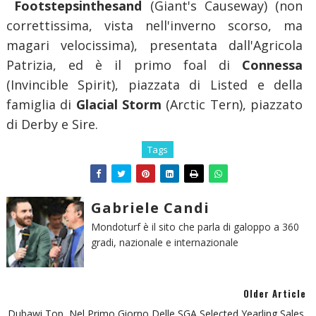
Footstepsinthesand
(Giant's Causeway) (non
correttissima, vista nell'inverno scorso, ma
magari velocissima), presentata dall'Agricola
Patrizia, ed è il primo foal di
Connessa
(Invincible Spirit), piazzata di Listed e della
famiglia di
Glacial Storm
(Arctic Tern), piazzato
di Derby e Sire.
Tags
Gabriele Candi
Mondoturf è il sito che parla di galoppo a 360
gradi, nazionale e internazionale
Older Article
Dubawi Top, Nel Primo Giorno Delle SGA Selected Yearling Sales.