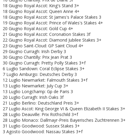
18 Giugno Royal Ascot: King's Stand 3+
18 Giugno
Royal Ascot: Queen Anne 4+
18 Giugno
Royal Ascot: St James's Palace Stakes 3
19 Giugno
Royal Ascot: Prince of Wales's Stakes 4+
20 Giugno
Royal Ascot: Gold Cup 4+
21 Giugno
Royal Ascot: Coronation Stakes 3f
22 Giugno
Royal Ascot:
Diamond Jubilee Stakes 3+
23 Giugno Saint-Cloud: GP Saint Cloud 4+
29 Giugno Curragh: Irish Derby 3
30 Giugno Chantilly: Prix Jean Prat 3
30 Giugno Curragh: Pretty Polly Stakes 3+f
6 Luglio Sandown: Coral Eclipse Stakes 3+
7 Luglio Amburgo: Deutsches Derby 3
12 Luglio Newmarket: Falmouth Stakes 3+f
13 Luglio Newmarket: July Cup 3+
13 Luglio Longchamp: Gp de Paris 3
20 Luglio Curragh: Irish Oaks 3f
21 Luglio Berlino: Deutschland Preis 3+
27 Luglio Ascot: King George VI & Queen Elizabeth II Stakes 3+
28 Luglio Deauville: Prix Rothschild 3+f
28 Luglio Monaco: Dallmayr-Preis Bayerisches Zuchtrennen 3+
31 Luglio Goodwood: Sussex Stakes 3+
3 Agosto Goodwood: Nassau Stakes 3+f