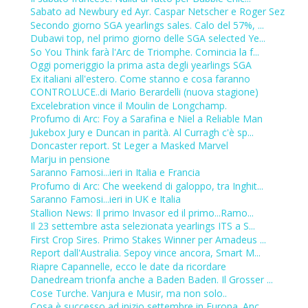
Sabato ad Newbury ed Ayr. Caspar Netscher e Roger Sez
Secondo giorno SGA yearlings sales. Calo del 57%, ...
Dubawi top, nel primo giorno delle SGA selected Ye...
So You Think farà l'Arc de Triomphe. Comincia la f...
Oggi pomeriggio la prima asta degli yearlings SGA
Ex italiani all'estero. Come stanno e cosa faranno
CONTROLUCE..di Mario Berardelli (nuova stagione)
Excelebration vince il Moulin de Longchamp.
Profumo di Arc: Foy a Sarafina e Niel a Reliable Man
Jukebox Jury e Duncan in parità. Al Curragh c'è sp...
Doncaster report. St Leger a Masked Marvel
Marju in pensione
Saranno Famosi...ieri in Italia e Francia
Profumo di Arc: Che weekend di galoppo, tra Inghit...
Saranno Famosi...ieri in UK e Italia
Stallion News: Il primo Invasor ed il primo...Ramo...
Il 23 settembre asta selezionata yearlings ITS a S...
First Crop Sires. Primo Stakes Winner per Amadeus ...
Report dall'Australia. Sepoy vince ancora, Smart M...
Riapre Capannelle, ecco le date da ricordare
Danedream trionfa anche a Baden Baden. Il Grosser ...
Cose Turche. Vanjura e Musir, ma non solo..
Cosa è successo ad inizio settembre in Europa. Anc...