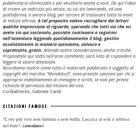
pubblicitaria ottimizzata e per veicolarlo anche a voce. Da qui l'idea
di creare un indirizzo più veloce, su cui sto lavorando, ed una
piattaforma, o ancora blog, per cercare di traslocare tutta la mole
di notizie altrove
.
A tal proposito volevo raccogliere dai lettori
qualche impressione al riguardo, sperando che tutti voi che mi
avete sin qui sostenuto, possiate continuare a seguirmi
nell'avventura leggendo quotidianamente il blog, gestito
assolutamente in maniera autonoma, univoca e
soprattutto..gratis.
Attendo vostre considerazioni, anche critiche.
Proponetele qui sotto nell'area commenti, sarò lieto di rispondere o
leggere le vostre attenzioni.
Ricordiamo inoltre come tutto il materiale pubblicato è soggetto al
copyright del marchio "Mondoturf", sono previste sanzioni per chi si
appropria indebitamente di immagini e scritti, se non per previa
richiesta di permesso dal titolare del sito.
Cordialmente, Gabriele Candi
CITAZIONI FAMOSE
"L'oro più vero non tintinna e non brilla. Luccica al sole e nitrisce
.
(anonimo)
nel buio"