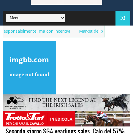
bilmente, ma con incentivi
Market del purosangue, la lista delle f
Secondo giorno SGA yearlings sales. Calo del 57%,