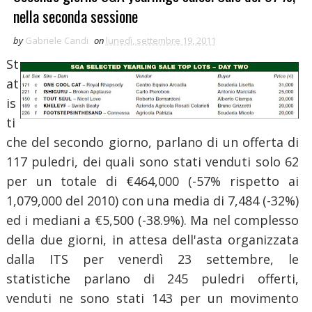
nella seconda sessione
by
Gabriele Candi
on
lunedì, settembre 19, 2011
St
at
is
ti
che del secondo giorno, parlano di un offerta di
117 puledri, dei quali sono stati venduti solo 62
per un totale di €464,000 (-57% rispetto ai
1,079,000 del 2010) con una media di 7,484 (-32%)
ed i mediani a €5,500 (-38.9%). Ma nel complesso
della due giorni, in attesa dell'asta organizzata
dalla ITS per venerdì 23 settembre, le
statistiche parlano di 245 puledri offerti,
venduti ne sono stati 143 per un movimento