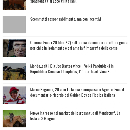
spadroneggia! Ecco gli italiani..
Scommetti responsabilmente, ma con incentivi
Cinema: Ecco i 20 film (+2) sull'ippica da non perdere! Una guida
per chi è in isolamento o chi ama la filmografia delle corse
Mondo..salti: Big Joe Bartos vince il Velká Pardubická in
Repubblica Ceca su Theophilos, 11° per Josef Vana Sr
Marco Paganini, 29 anni fa la sua scomparsa in Agosto. Ecco il
documentario-ricordo del Golden Boy dell'ippica italiana
Nuovo ingresso nel market del purosangue di Mondoturf. La
lista al 3 Giugno