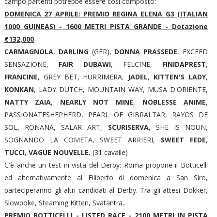
campo partenti potrebbe essere così composto:
DOMENICA 27 APRILE: PREMIO REGINA ELENA G3 (ITALIAN
1000 GUINEAS) - 1600 METRI PISTA GRANDE - Dotazione
€132,000
CARMAGNOLA
,
DARLING
(GER),
DONNA PRASSEDE
, EXCEED
SENSAZIONE,
FAIR DUBAWI
, FELCINE,
FINIDAPREST
,
FRANCINE
, GREY BET, HURRIMERA,
JADEL
,
KITTEN'S LADY
,
KONKAN
, LADY DUTCH, MOUNTAIN WAY, MUSA D'ORIENTE,
NATTY ZAIA
,
NEARLY NOT MINE
,
NOBLESSE ANIME
,
PASSIONATESHEPHERD, PEARL OF GIBRALTAR, RAYOS DE
SOL, RONANA, SALAR ART,
SCURISERVA
, SHE IS NOUN,
SOGNANDO LA COMETA, SWEET ARRIERI,
SWEET FEDE
,
TUCCI
,
VAGUE NOUVELLE.
(31 cavalle)
C'è anche un test in vista del Derby: Roma propone il Botticelli
ed alternativamente al Filiberto di domenica a San Siro,
parteciperanno gli altri candidati al Derby. Tra gli attesi Dokker,
Slowpoke, Steaming Kitten, Svatantra..
PREMIO BOTTICELLI - LISTED RACE - 2100 METRI IN PISTA