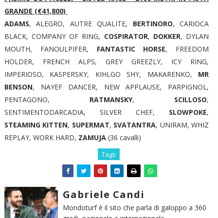
GRANDE (€41,800)
ADAMS
, ALEGRO, AUTRE QUALITE,
BERTINORO
, CARIOCA
BLACK, COMPANY OF RING,
COSPIRATOR
,
DOKKER
, DYLAN
MOUTH, FANOULPIFER,
FANTASTIC HORSE
, FREEDOM
HOLDER, FRENCH ALPS, GREY GREEZLY, ICY RING,
IMPERIOSO, KASPERSKY, KIHLGO SHY, MAKARENKO,
MR
BENSON
, NAYEF DANCER, NEW APPLAUSE, PARPIGNOL,
PENTAGONO,
RATMANSKY
,
SCILLOSO
,
SENTIMENTODARCADIA, SILVER CHEF,
SLOWPOKE
,
STEAMING KITTEN
,
SUPERMAT
,
SVATANTRA
, UNIRAM, WHIZ
REPLAY, WORK HARD,
ZAMUJA
(36 cavalli)
Tags
Gabriele Candi
Mondoturf è il sito che parla di galoppo a 360