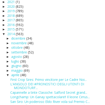
2021
(1)
►
2020
(825)
►
2019
(789)
►
2018
(689)
►
2017
(865)
►
2016
(592)
►
2015
(571)
►
2014
(563)
▼
dicembre
(34)
►
novembre
(48)
►
ottobre
(48)
►
settembre
(52)
►
agosto
(28)
►
luglio
(38)
►
giugno
(60)
►
maggio
(69)
►
aprile
(48)
▼
First Crop Sires: Primo vincitore per Le Cadre Noi...
L'ANGOLO DEI #PRONOSTICI DEGLI UTENTI DI
MONDOTURF...
Capannelle a tinte Classiche: Salford Secret grand...
Longchamp: Un Ganay spettacolare!! Il leone Cirrus...
San Siro: Un poderoso Eldo River vola sul Premio C...