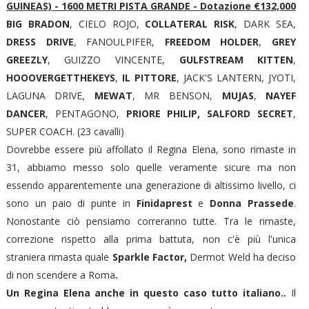
GUINEAS) - 1600 METRI PISTA GRANDE - Dotazione €132,000
BIG BRADON
, CIELO ROJO,
COLLATERAL RISK
, DARK SEA,
DRESS DRIVE
, FANOULPIFER,
FREEDOM HOLDER
,
GREY
GREEZLY
, GUIZZO VINCENTE,
GULFSTREAM KITTEN
,
HOOOVERGETTHEKEYS
,
IL PITTORE
, JACK'S LANTERN, JYOTI,
LAGUNA DRIVE,
MEWAT
, MR BENSON,
MUJAS
,
NAYEF
DANCER
, PENTAGONO,
PRIORE PHILIP,
SALFORD SECRET
,
SUPER COACH. (23 cavalli)
Dovrebbe essere più affollato il Regina Elena, sono rimaste in
31, abbiamo messo solo quelle veramente sicure ma non
essendo apparentemente una generazione di altissimo livello, ci
sono un paio di punte in
Finidaprest
e
Donna Prassede
.
Nonostante ciò pensiamo correranno tutte. Tra le rimaste,
correzione rispetto alla prima battuta, non c'è più l'unica
straniera rimasta quale
Sparkle Factor,
Dermot Weld ha deciso
di non scendere a Roma
.
Un Regina Elena anche in questo caso tutto italiano..
Il