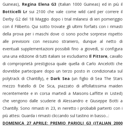
Guineas),
Regina Elena G3
(Italian 1000 Guineas) ed in più il
Botticelli Lr
sui 2100 che vale come wild card per correre il
Derby G2 del 18 Maggio dopo i trial milanesi di ieri pomeriggio
con il Filiberto. Qui sotto trovate gli ultimi forfaits con i rimasti
della prova per i maschi dove ci sono poche sorprese rispetto
alle previsioni con nessuno straniero, dunque al netto di
eventuali supplementazioni possibili fino a giovedì, si configura
una una edizione di tutti italiani se escludiamo
Il Pittore
, cavallo
di comproprietà prestigiosa quale quella di Carlo Ancelotti che
dovrebbe partecipare dopo un terzo posto in condizionata sul
polytrack di Chantilly), e
Dark Sea
(un figlio di Sea The Stars
mezzo fratello di De Sica, piazzato di affollatissima maiden
recentemente e in corsa martedì a Maisons-Laffitte in Listed)
che vengono dalle scuderie di Alessandro e Giuseppe Botti a
Chantilly. Sono rimasti in 23, in neretto i probabili partenti con i
più attesi. Guarda i rimasti cliccando sul tastino in basso...:
DOMENICA 27 APRILE: PREMIO PARIOLI G3 (ITALIAN 2000