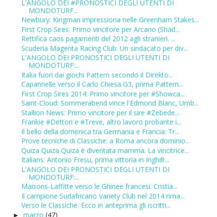
L'ANGOLO DEI #PRONOSTICI DEGLI UTENTI DI
MONDOTURF...
Newbury: Kingman impressiona nelle Greenham Stakes...
First Crop Sires: Primo vincitore per Arcano (Shad...
Rettifica caos pagamenti del 2012 agli stranieri. ...
Scuderia Magenta Racing Club: Un sindacato per div...
L'ANGOLO DEI PRONOSTICI DEGLI UTENTI DI
MONDOTURF:...
Italia fuori dai giochi Pattern secondo il Direkto...
Capannelle verso il Carlo Chiesa G3, prima Pattern...
First Crop Sires 2014: Primo vincitore per #Showca...
Saint-Cloud: Sommerabend vince l'Edmond Blanc, Umb...
Stallion News: Primo vincitore per il sire #Zebede...
Frankie #Dettori e #Treve, altro lavoro probante i...
Il bello della domenica tra Germania e Francia: Tr...
Prove tecniche di Classiche: a Roma ancora dominio...
Quiza Quiza Quiza è diventata mamma. La vincitrice...
Italians: Antonio Fresu, prima vittoria in Inghilt...
L'ANGOLO DEI PRONOSTICI DEGLI UTENTI DI
MONDOTURF:...
Maisons-Laffitte verso le Ghinee francesi: Cristia...
Il campione Sudafricano Variety Club nel 2014 rima...
Verso le Classiche. Ecco in anteprima gli iscritti...
marzo
(47)
►