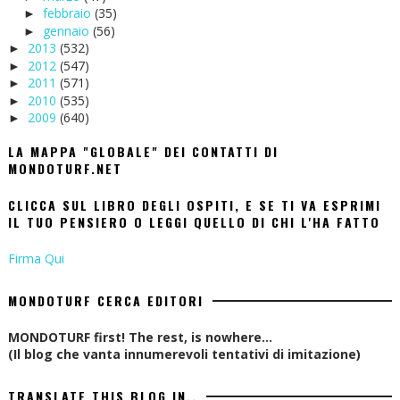
febbraio
(35)
►
gennaio
(56)
►
2013
(532)
►
2012
(547)
►
2011
(571)
►
2010
(535)
►
2009
(640)
►
LA MAPPA "GLOBALE" DEI CONTATTI DI
MONDOTURF.NET
CLICCA SUL LIBRO DEGLI OSPITI, E SE TI VA ESPRIMI
IL TUO PENSIERO O LEGGI QUELLO DI CHI L'HA FATTO
Firma Qui
MONDOTURF CERCA EDITORI
MONDOTURF first! The rest, is nowhere...
(Il blog che vanta innumerevoli tentativi di imitazione)
TRANSLATE THIS BLOG IN..