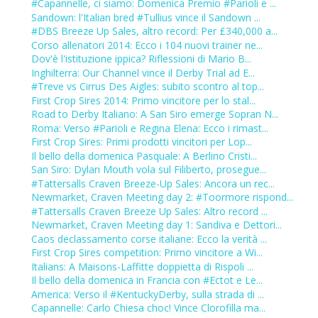
#Capannelle, ci siamo: Domenica Premio #Parioli e ...
Sandown: l'Italian bred #Tullius vince il Sandown ...
#DBS Breeze Up Sales, altro record: Per £340,000 a...
Corso allenatori 2014: Ecco i 104 nuovi trainer ne...
Dov'è l'istituzione ippica? Riflessioni di Mario B...
Inghilterra: Our Channel vince il Derby Trial ad E...
#Treve vs Cirrus Des Aigles: subito scontro al top...
First Crop Sires 2014: Primo vincitore per lo stal...
Road to Derby Italiano: A San Siro emerge Sopran N...
Roma: Verso #Parioli e Regina Elena: Ecco i rimast...
First Crop Sires: Primi prodotti vincitori per Lop...
Il bello della domenica Pasquale: A Berlino Cristi...
San Siro: Dylan Mouth vola sul Filiberto, prosegue...
#Tattersalls Craven Breeze-Up Sales: Ancora un rec...
Newmarket, Craven Meeting day 2: #Toormore rispond...
#Tattersalls Craven Breeze Up Sales: Altro record ...
Newmarket, Craven Meeting day 1: Sandiva e Dettori...
Caos declassamento corse italiane: Ecco la verità ...
First Crop Sires competition: Primo vincitore a Wi...
Italians: A Maisons-Laffitte doppietta di Rispoli ...
Il bello della domenica in Francia con #Ectot e Le...
America: Verso il #KentuckyDerby, sulla strada di ...
Capannelle: Carlo Chiesa choc! Vince Clorofilla ma...