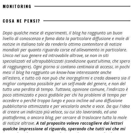
MONITORING
COSA NE PENSI?
Dopo qualche mese di esperimenti, il blog ha raggiunto un buon
livello di conoscenza e fama data la particolare diffusione e mole di
notizie in italiano tale da renderlo ottimo contenitore di notizie
mondiali per quanto riguarda corse ed allevamento in particolare.
Unico nel suo genere ed introvabile altrove, se non in siti
specializzati ed ultrapubblcizzati (condizione quest'ultima, che spero
di raggiungere). Ogni giorno si contano centinaia di accessi, in pochi
mesi il blog ha raggiunto un know-how interessante anche
all'estero, e tutto ciò non può che inorgoglirmi e credo davvero sia il
miglior compenso possibile per un self-made del genere, e non del
tutto una perdita di tempo. Tuttavia, opinione comune, l'indirizzo è
poco ottimizzato e poco godibile per chi ha problemi di tempo per
accedere o perchè troppo lungo e poco incline ad una diffusione
pubblicitaria ottimizzata e per veicolarlo anche a voce. Da qui l'idea
di creare un indirizzo più veloce, su cui sto lavorando, ed una
piattaforma, o ancora blog, per cercare di traslocare tutta la mole
di notizie altrove
.
A tal proposito volevo raccogliere dai lettori
qualche impressione al riguardo, sperando che tutti voi che mi