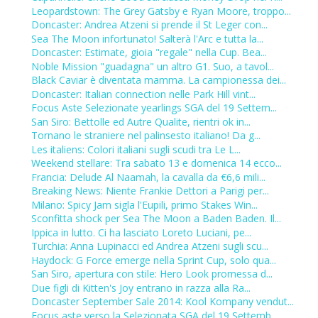
Leopardstown: The Grey Gatsby e Ryan Moore, troppo...
Doncaster: Andrea Atzeni si prende il St Leger con...
Sea The Moon infortunato! Salterà l'Arc e tutta la...
Doncaster: Estimate, gioia "regale" nella Cup. Bea...
Noble Mission "guadagna" un altro G1. Suo, a tavol...
Black Caviar è diventata mamma. La campionessa dei...
Doncaster: Italian connection nelle Park Hill vint...
Focus Aste Selezionate yearlings SGA del 19 Settem...
San Siro: Bettolle ed Autre Qualite, rientri ok in...
Tornano le straniere nel palinsesto italiano! Da g...
Les italiens: Colori italiani sugli scudi tra Le L...
Weekend stellare: Tra sabato 13 e domenica 14 ecco...
Francia: Delude Al Naamah, la cavalla da €6,6 mili...
Breaking News: Niente Frankie Dettori a Parigi per...
Milano: Spicy Jam sigla l'Eupili, primo Stakes Win...
Sconfitta shock per Sea The Moon a Baden Baden. Il...
Ippica in lutto. Ci ha lasciato Loreto Luciani, pe...
Turchia: Anna Lupinacci ed Andrea Atzeni sugli scu...
Haydock: G Force emerge nella Sprint Cup, solo qua...
San Siro, apertura con stile: Hero Look promessa d...
Due figli di Kitten's Joy entrano in razza alla Ra...
Doncaster September Sale 2014: Kool Kompany vendut...
Focus aste verso la Selezionata SGA del 19 Settemb...