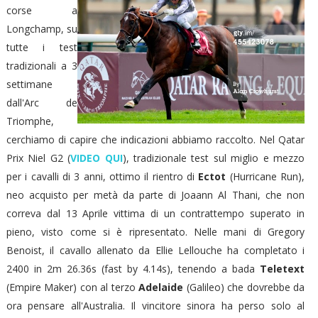
corse a
Longchamp, su
tutte i test
tradizionali a 3
settimane
dall'Arc de
Triomphe,
cerchiamo di capire che indicazioni abbiamo raccolto. Nel Qatar
Prix Niel G2 (
VIDEO QUI
), tradizionale test sul miglio e mezzo
per i cavalli di 3 anni, ottimo il rientro di
Ectot
(Hurricane Run),
neo acquisto per metà da parte di Joaann Al Thani, che non
correva dal 13 Aprile vittima di un contrattempo superato in
pieno, visto come si è ripresentato. Nelle mani di Gregory
Benoist, il cavallo allenato da Ellie Lellouche ha completato i
2400 in 2m 26.36s (fast by 4.14s), tenendo a bada
Teletext
(Empire Maker) con al terzo
Adelaide
(Galileo) che dovrebbe da
ora pensare all'Australia. Il vincitore sinora ha perso solo al