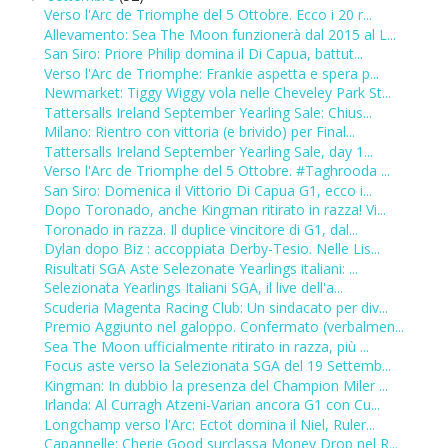
Verso l'Arc de Triomphe del 5 Ottobre. Ecco i 20 r...
Allevamento: Sea The Moon funzionerà dal 2015 al L...
San Siro: Priore Philip domina il Di Capua, battut...
Verso l'Arc de Triomphe: Frankie aspetta e spera p...
Newmarket: Tiggy Wiggy vola nelle Cheveley Park St...
Tattersalls Ireland September Yearling Sale: Chius...
Milano: Rientro con vittoria (e brivido) per Final...
Tattersalls Ireland September Yearling Sale, day 1...
Verso l'Arc de Triomphe del 5 Ottobre. #Taghrooda ...
San Siro: Domenica il Vittorio Di Capua G1, ecco i...
Dopo Toronado, anche Kingman ritirato in razza! Vi...
Toronado in razza. Il duplice vincitore di G1, dal...
Dylan dopo Biz : accoppiata Derby-Tesio. Nelle Lis...
Risultati SGA Aste Selezonate Yearlings italiani: ...
Selezionata Yearlings Italiani SGA, il live dell'a...
Scuderia Magenta Racing Club: Un sindacato per div...
Premio Aggiunto nel galoppo. Confermato (verbalmen...
Sea The Moon ufficialmente ritirato in razza, più ...
Focus aste verso la Selezionata SGA del 19 Settemb...
Kingman: In dubbio la presenza del Champion Miler ...
Irlanda: Al Curragh Atzeni-Varian ancora G1 con Cu...
Longchamp verso l'Arc: Ectot domina il Niel, Ruler...
Capannelle: Cherie Good surclassa Money Drop nel R...