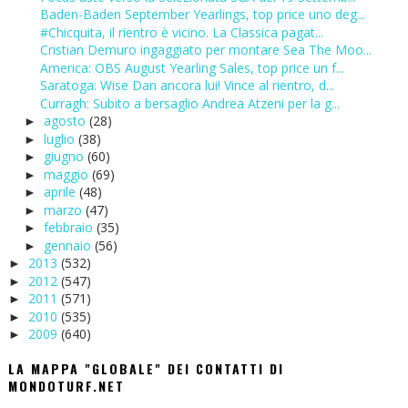
Baden-Baden September Yearlings, top price uno deg...
#Chicquita, il rientro è vicino. La Classica pagat...
Cristian Demuro ingaggiato per montare Sea The Moo...
America: OBS August Yearling Sales, top price un f...
Saratoga: Wise Dan ancora lui! Vince al rientro, d...
Curragh: Subito a bersaglio Andrea Atzeni per la g...
agosto
(28)
►
luglio
(38)
►
giugno
(60)
►
maggio
(69)
►
aprile
(48)
►
marzo
(47)
►
febbraio
(35)
►
gennaio
(56)
►
2013
(532)
►
2012
(547)
►
2011
(571)
►
2010
(535)
►
2009
(640)
►
LA MAPPA "GLOBALE" DEI CONTATTI DI
MONDOTURF.NET