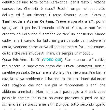
debutto da uno forte come Karakontie, per il resto 6 vittorie
consecutive. Che trial è stato? Ectot irrompe nel quadretto
dell'Arc ed è attualmente il terzo favorito a 7/1 dietro a
Taghrooda
e
Avenir Certain, Treve
è sparata a 9/1, poi vi
spieghiamo il perchè. Tornando ad Ectot
:
Certo, se non fosse
allenato da Lellouche ci sarebbe da farci un pensierino. Siamo
cattivi, ma il cavallo ha fatto un gran parziale per risolvere la
corsa, vediamo come arriva all'appuntamento fra 3 settimane..
certo è che se si muove Al Thani, c'è sempre un motivo....
Qatar Prix Vermeille G1 (
VIDEO QUI
). Siamo ancora più cattivi,
ma sinceri: Lo sapevamo prima che
Treve
(Motivator) non si
sarebbe piazzata. Senza fare la storia di Frankie o non Frankie, la
cavalla aveva problemi e li ha ancora. Ed era chiaro dall'inizio
della stagione che non era più la fenomenale 3 anni che
abbiamo ammirato. Non ha fatto il passaggio a 4 anni, cosa
possibile sempre, ed in più ha avuto problemi ai piedi ed alla
schiena, senza trascurarne altri. Dunque, tutto secondo quello