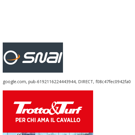
google.com, pub-6192116224443944, DIRECT, f08c47fec0942fa0