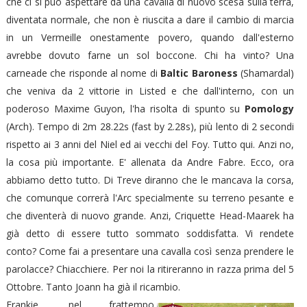
che ci si può aspettare da una cavalla di nuovo scesa sulla terra,
diventata normale, che non è riuscita a dare il cambio di marcia
in un Vermeille onestamente povero, quando dall'esterno
avrebbe dovuto farne un sol boccone. Chi ha vinto? Una
carneade che risponde al nome di
Baltic Baroness
(Shamardal)
che veniva da 2 vittorie in Listed e che dall'interno, con un
poderoso Maxime Guyon, l'ha risolta di spunto su
Pomology
(Arch). Tempo di 2m 28.22s (fast by 2.28s), più lento di 2 secondi
rispetto ai 3 anni del Niel ed ai vecchi del Foy. Tutto qui. Anzi no,
la cosa più importante. E' allenata da Andre Fabre. Ecco, ora
abbiamo detto tutto. Di Treve diranno che le mancava la corsa,
che comunque correrà l'Arc specialmente su terreno pesante e
che diventerà di nuovo grande. Anzi, Criquette Head-Maarek ha
già detto di essere tutto sommato soddisfatta. Vi rendete
conto? Come fai a presentare una cavalla così senza prendere le
parolacce? Chiacchiere. Per noi la ritireranno in razza prima del 5
Ottobre. Tanto Joann ha già il ricambio.
Frankie, nel frattempo,