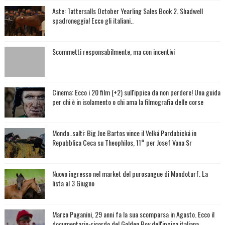
Aste: Tattersalls October Yearling Sales Book 2. Shadwell
spadroneggia! Ecco gli italiani..
Scommetti responsabilmente, ma con incentivi
Cinema: Ecco i 20 film (+2) sull'ippica da non perdere! Una guida
per chi è in isolamento o chi ama la filmografia delle corse
Mondo..salti: Big Joe Bartos vince il Velká Pardubická in
Repubblica Ceca su Theophilos, 11° per Josef Vana Sr
Nuovo ingresso nel market del purosangue di Mondoturf. La
lista al 3 Giugno
Marco Paganini, 29 anni fa la sua scomparsa in Agosto. Ecco il
documentario-ricordo del Golden Boy dell'ippica italiana