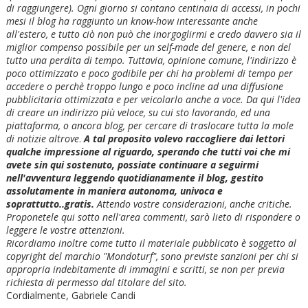
di raggiungere). Ogni giorno si contano centinaia di accessi, in pochi
mesi il blog ha raggiunto un know-how interessante anche
all'estero, e tutto ciò non può che inorgoglirmi e credo davvero sia il
miglior compenso possibile per un self-made del genere, e non del
tutto una perdita di tempo. Tuttavia, opinione comune, l'indirizzo è
poco ottimizzato e poco godibile per chi ha problemi di tempo per
accedere o perchè troppo lungo e poco incline ad una diffusione
pubblicitaria ottimizzata e per veicolarlo anche a voce. Da qui l'idea
di creare un indirizzo più veloce, su cui sto lavorando, ed una
piattaforma, o ancora blog, per cercare di traslocare tutta la mole
di notizie altrove
.
A tal proposito volevo raccogliere dai lettori
qualche impressione al riguardo, sperando che tutti voi che mi
avete sin qui sostenuto, possiate continuare a seguirmi
nell'avventura leggendo quotidianamente il blog, gestito
assolutamente in maniera autonoma, univoca e
soprattutto..gratis.
Attendo vostre considerazioni, anche critiche.
Proponetele qui sotto nell'area commenti, sarò lieto di rispondere o
leggere le vostre attenzioni.
Ricordiamo inoltre come tutto il materiale pubblicato è soggetto al
copyright del marchio "Mondoturf", sono previste sanzioni per chi si
appropria indebitamente di immagini e scritti, se non per previa
richiesta di permesso dal titolare del sito.
Cordialmente, Gabriele Candi