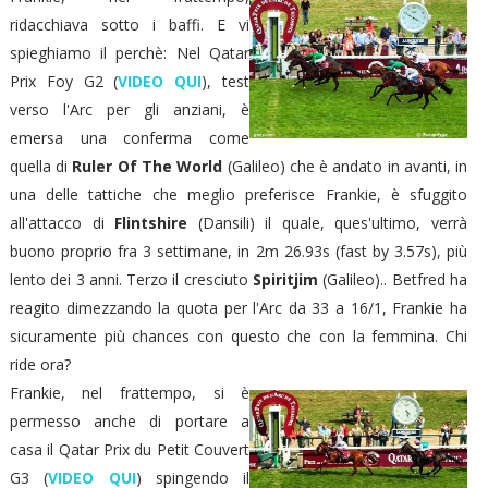
ridacchiava sotto i baffi. E vi
spieghiamo il perchè: Nel Qatar
Prix Foy G2 (
VIDEO QUI
), test
verso l'Arc per gli anziani, è
emersa una conferma come
quella di
Ruler Of The World
(Galileo) che è andato in avanti, in
una delle tattiche che meglio preferisce Frankie, è sfuggito
all'attacco di
Flintshire
(Dansili) il quale, ques'ultimo, verrà
buono proprio fra 3 settimane, in 2m 26.93s (fast by 3.57s), più
lento dei 3 anni. Terzo il cresciuto
Spiritjim
(Galileo).. Betfred ha
reagito dimezzando la quota per l'Arc da 33 a 16/1, Frankie ha
sicuramente più chances con questo che con la femmina. Chi
ride ora?
Frankie, nel frattempo, si è
permesso anche di portare a
casa il Qatar Prix du Petit Couvert
G3 (
VIDEO QUI
) spingendo il