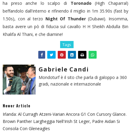
ha preso anche lo scalpo di
Toronado
(High Chaparral)
beffandolo dall'interno e rifinendo il miglio in 1m 35.90s (fast by
1.50s), con al terzo
Night Of Thunder
(Dubawi). Insomma,
basta avere un pò di fiducia sul cavallo H H Sheikh Abdulla Bin
Khalifa Al Thani, e che diamine!
Tags
Gabriele Candi
Mondoturf è il sito che parla di galoppo a 360
gradi, nazionale e internazionale
Newer Article
Irlanda: Al Curragh Atzeni-Varian Ancora G1 Con Cursory Glance.
Brown Panther Largheggia Nell'Irish St Leger, Padre Aidan Si
Consola Con Gleneagles