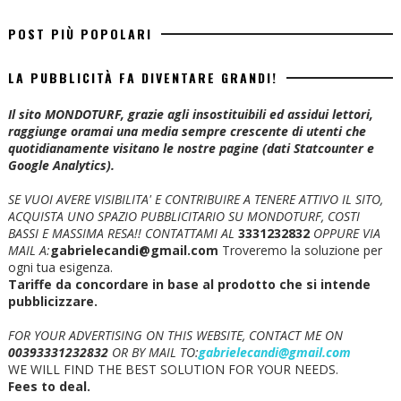
POST PIÙ POPOLARI
LA PUBBLICITÀ FA DIVENTARE GRANDI!
Il sito MONDOTURF, grazie agli insostituibili ed assidui lettori,
raggiunge oramai una media sempre crescente di utenti che
quotidianamente visitano le nostre pagine (dati Statcounter e
Google Analytics).
SE VUOI AVERE VISIBILITA' E CONTRIBUIRE A TENERE ATTIVO IL SITO,
ACQUISTA UNO SPAZIO PUBBLICITARIO SU MONDOTURF, COSTI
BASSI E MASSIMA RESA!!
CONTATTAMI AL
3331232832
OPPURE VIA
MAIL A:
gabrielecandi@gmail.com
Troveremo la soluzione per
ogni tua esigenza.
Tariffe da concordare in base al prodotto che si intende
pubblicizzare.
FOR YOUR ADVERTISING ON THIS WEBSITE, CONTACT ME ON
00393331232832
OR BY MAIL TO:
gabrielecandi@gmail.com
WE WILL FIND THE BEST SOLUTION FOR YOUR NEEDS.
Fees to deal.