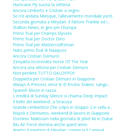
Hurricane Fly suona la settima
Ancora Umberto e Cristian a segno
Se n'è andata Miesque, l'allevamento mondiale perd...
Seconda giornata a Meydan. Il fattore Frankie ed i...
Stallion News, in giro per l'Europa
Primo foal per Champs Elysees
Primo foal per Doctor Dino
Primo foal per Mastercraftsman
Nato primo foal di Naaqoos
Ancora Cristian Demuro!
Zenyatta incoronata Horse Of The Year
Ancora una vittoria per Cristian Demuro
Non perdete TUTTO GALOPPO!!
Doppietta per Cristian Demuro in Giappone
Always A Princess vince le El Encino Stakes: sangu...
Spanish Moon in razza:
L'eredità di Sunday Silence si chiama Deep Impact
Il bello del weekend...a Siracusa
Grande Umbertino! Che colpo in Gruppo 2 in sella a...
Rispoli e Demurino, weekend di lavoro in Giappone
Dominio Maktoum nella giornata di Jebel Ali in Dubai
Blu Air Force domina anche quest'anno
Aperto il meeting di Meydan: comincia il Carnival ...