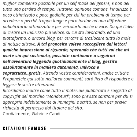
miglior compenso possibile per un self-made del genere, e non del
tutto una perdita di tempo. Tuttavia, opinione comune, l'indirizzo è
poco ottimizzato e poco godibile per chi ha problemi di tempo per
accedere o perchè troppo lungo e poco incline ad una diffusione
pubblicitaria ottimizzata e per veicolarlo anche a voce. Da qui l'idea
di creare un indirizzo più veloce, su cui sto lavorando, ed una
piattaforma, o ancora blog, per cercare di traslocare tutta la mole
di notizie altrove
.
A tal proposito volevo raccogliere dai lettori
qualche impressione al riguardo, sperando che tutti voi che mi
avete sin qui sostenuto, possiate continuare a seguirmi
nell'avventura leggendo quotidianamente il blog, gestito
assolutamente in maniera autonoma, univoca e
soprattutto..gratis.
Attendo vostre considerazioni, anche critiche.
Proponetele qui sotto nell'area commenti, sarò lieto di rispondere o
leggere le vostre attenzioni.
Ricordiamo inoltre come tutto il materiale pubblicato è soggetto al
copyright del marchio "Mondoturf", sono previste sanzioni per chi si
appropria indebitamente di immagini e scritti, se non per previa
richiesta di permesso dal titolare del sito.
Cordialmente, Gabriele Candi
CITAZIONI FAMOSE