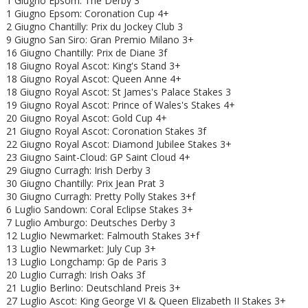
1 Giugno Epsom: The Derby 3
1 Giugno Epsom: Coronation Cup 4+
2 Giugno Chantilly: Prix du Jockey Club 3
9 Giugno San Siro: Gran Premio Milano 3+
16 Giugno Chantilly: Prix de Diane 3f
18 Giugno Royal Ascot: King's Stand 3+
18 Giugno
Royal Ascot: Queen Anne 4+
18 Giugno
Royal Ascot: St James's Palace Stakes 3
19 Giugno
Royal Ascot: Prince of Wales's Stakes 4+
20 Giugno
Royal Ascot: Gold Cup 4+
21 Giugno
Royal Ascot: Coronation Stakes 3f
22 Giugno
Royal Ascot:
Diamond Jubilee Stakes 3+
23 Giugno Saint-Cloud: GP Saint Cloud 4+
29 Giugno Curragh: Irish Derby 3
30 Giugno Chantilly: Prix Jean Prat 3
30 Giugno Curragh: Pretty Polly Stakes 3+f
6 Luglio Sandown: Coral Eclipse Stakes 3+
7 Luglio Amburgo: Deutsches Derby 3
12 Luglio Newmarket: Falmouth Stakes 3+f
13 Luglio Newmarket: July Cup 3+
13 Luglio Longchamp: Gp de Paris 3
20 Luglio Curragh: Irish Oaks 3f
21 Luglio Berlino: Deutschland Preis 3+
27 Luglio Ascot: King George VI & Queen Elizabeth II Stakes 3+