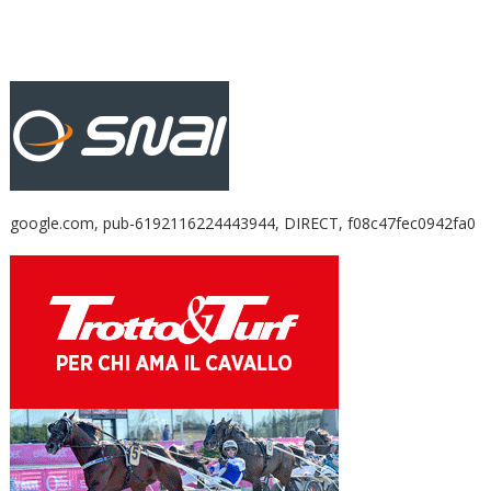
google.com, pub-6192116224443944, DIRECT, f08c47fec0942fa0