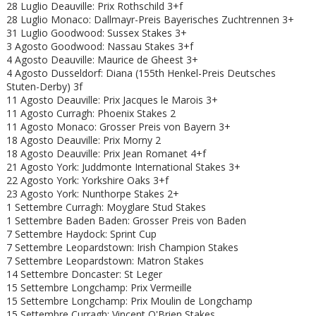
28 Luglio Deauville: Prix Rothschild 3+f
28 Luglio Monaco: Dallmayr-Preis Bayerisches Zuchtrennen 3+
31 Luglio Goodwood: Sussex Stakes 3+
3 Agosto Goodwood: Nassau Stakes 3+f
4 Agosto Deauville: Maurice de Gheest 3+
4 Agosto Dusseldorf: Diana (155th Henkel-Preis Deutsches
Stuten-Derby) 3f
11 Agosto Deauville: Prix Jacques le Marois 3+
11 Agosto Curragh: Phoenix Stakes 2
11 Agosto Monaco: Grosser Preis von Bayern 3+
18 Agosto Deauville: Prix Morny 2
18 Agosto Deauville: Prix Jean Romanet 4+f
21 Agosto York: Juddmonte International Stakes 3+
22 Agosto York: Yorkshire Oaks 3+f
23 Agosto York: Nunthorpe Stakes 2+
1 Settembre Curragh: Moyglare Stud Stakes
1 Settembre Baden Baden: Grosser Preis von Baden
7 Settembre Haydock: Sprint Cup
7 Settembre Leopardstown: Irish Champion Stakes
7 Settembre Leopardstown: Matron Stakes
14 Settembre Doncaster: St Leger
15 Settembre Longchamp: Prix Vermeille
15 Settembre Longchamp: Prix Moulin de Longchamp
15 Settembre Curragh: Vincent O'Brien Stakes