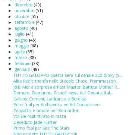
dicembre
(40)
►
novembre
(51)
►
ottobre
(55)
►
settembre
(47)
►
agosto
(40)
►
luglio
(41)
►
giugno
(45)
►
maggio
(68)
►
aprile
(65)
►
marzo
(38)
►
febbraio
(33)
►
gennaio
(48)
▼
TUTTO GALOPPO questa sera sul canale 220 di Sky (S...
Alba Reale trionfa nello Steeple Chase, Frammasson...
J&B Met a sorpresa a Past Master. Battuta Mother R...
Demuro, Demurino, Rispoli..news dall'Oriente: Ital...
Italians: Cumani, Lanfranco e Burdlaz
Primi foal per Archipenko ed Art Connoisseur
Zenyatta: è amore per Bernardini
Vol De Nuit ritirato in razza
Deceduto Jade Hunter
Primo foal per Sea The Stars
Non perdete TUTTO GALOPPO!!