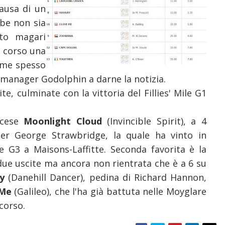
ausa di un
bbe non sia
nto magari
n corso una
Come spesso
, manager Godolphin a darne la notizia.
, culminate con la vittoria del Fillies' Mile G1
ncese
Moonlight Cloud
(Invincible Spirit), a 4
er George Strawbridge, la quale ha vinto in
 G3 a Maisons-Laffitte. Seconda favorita è la
 due uscite ma ancora non rientrata che è a 6 su
ry
(Danehill Dancer), pedina di Richard Hannon,
 Me
(Galileo), che l'ha già battuta nelle Moyglare
scorso.