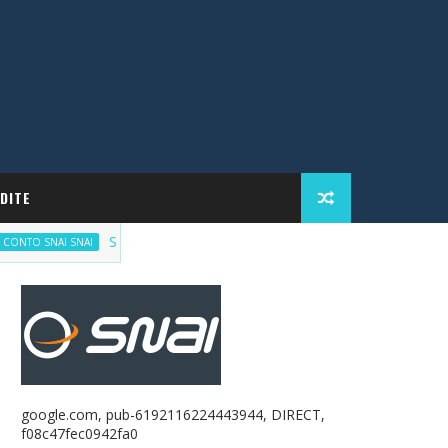
DITE
Scommetti responsabilmente, ma con incentivi
NAI SNAI
google.com, pub-6192116224443944, DIRECT,
f08c47fec0942fa0