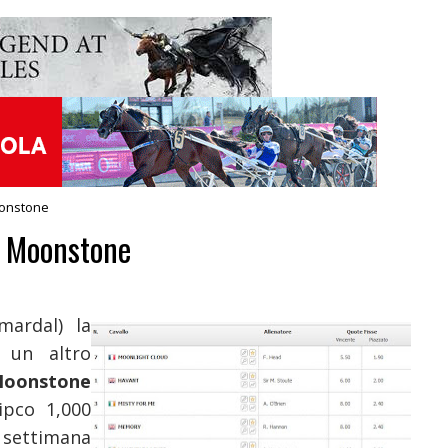
oonstone
e Moonstone
mardal) la
 un altro
Moonstone
ipco 1,000
settimana