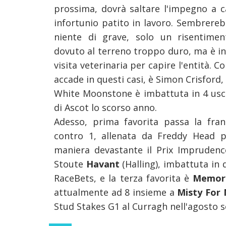
prossima, dovrà saltare l'impegno a c
infortunio patito in lavoro. Sembrere
niente di grave, solo un risentime
dovuto al terreno troppo duro, ma è i
visita veterinaria per capire l'entità. 
accade in questi casi, è Simon Crisford
White Moonstone è imbattuta in 4 uscite
di Ascot lo scorso anno.
Adesso, prima favorita passa la fra
contro 1, allenata da Freddy Head p
maniera devastante il Prix Imprudence
Stoute
Havant
(Halling), imbattuta in
RaceBets, e la terza favorita è
Memo
attualmente ad 8 insieme a
Misty For
Stud Stakes G1 al Curragh nell'agosto 