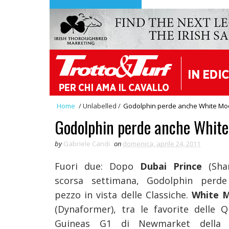
Home
/
Unlabelled
/
Godolphin perde anche White M
Godolphin perde anche Whit
by
Gabriele Candi
on
domenica, aprile 24, 2011
Fuori due: Dopo
Dubai Prince
(Sha
scorsa settimana, Godolphin perde
pezzo in vista delle Classiche.
White 
(Dynaformer), tra le favorite delle Q
Guineas G1 di Newmarket della 