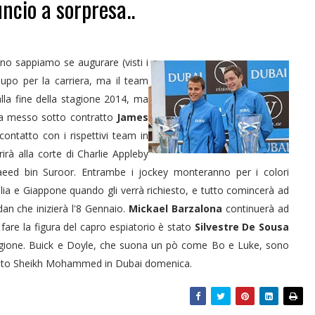
ncio a sorpresa..
 sappiamo se augurare (visti i
 lupo per la carriera, ma il team
lla fine della stagione 2014, ma
ha messo sotto contratto
James
ontatto con i rispettivi team in
erirà alla corte di Charlie Appleby
ed bin Suroor. Entrambe i jockey monteranno per i colori
lia e Giappone quando gli verrà richiesto, e tutto comincerà ad
an che inizierà l'8 Gennaio.
Mickael Barzalona
continuerà ad
are la figura del capro espiatorio è stato
Silvestre De Sousa
stagione. Buick e Doyle, che suona un pò come Bo e Luke, sono
rato Sheikh Mohammed in Dubai domenica.