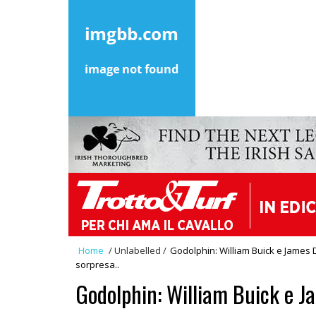
Home
/
Unlabelled
/
Godolphin: William Buick e James D
sorpresa..
Godolphin: William Buick e J