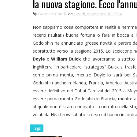
la nuova stagione. Ecco l'annu
by
Gabriele Candi
on
lunedì, novembre 10, 2014
Non sappiamo cosa comporterà in realtà e nemmeno
recenti risultati) buona fortuna o fare in bocca al
Godolphin ha annunciato grosse novità a partire da
soprattutto verso la stagione 2015. Lo sceiccone 
Doyle
e
William Buick
che lavoreranno a stretto c
Inghilterra. In particolare "strategos" Buick si trasf
come prima monta, mentre Doyle lo sarà per Sae
Godolphin anche in Irlanda, Francia, America, Austra
essere definitivo nel Dubai Carnival del 2015 a Meyd
essere prima monta Godolphin in Francia, mentre a f
al quale non è stato rinnovato il contratto nella 
volati da Heathrow sabato scorso ed hanno incont
Tags