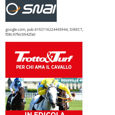
google.com, pub-6192116224443944, DIRECT,
f08c47fec0942fa0