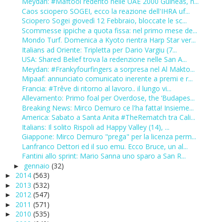
Meydan: #Maftool redento nelle UAE 2000 Guineas, n...
Caos sciopero SOGEI, ecco la reazione dell'IHRA uf...
Sciopero Sogei giovedì 12 Febbraio, bloccate le sc...
Scommesse ippiche a quota fissa: nel primo mese de...
Mondo Turf. Domenica a Kyoto rientra Harp Star ver...
Italians ad Oriente: Tripletta per Dario Vargiu (7...
USA: Shared Belief trova la redenzione nelle San A...
Meydan: #Frankyfourfingers a sorpresa nel Al Makto...
Mipaaf: annunciato comunicato inerente a premi e r...
Francia: #Trêve di ritorno al lavoro.. il lungo vi...
Allevamento: Primo foal per Overdose, the ‘Budapes...
Breaking News: Mirco Demuro ce l'ha fatta! Insieme...
America: Sabato a Santa Anita #TheRematch tra Cali...
Italians: Il solito Rispoli ad Happy Valley (14), ...
Giappone: Mirco Demuro "prega" per la licenza perm...
Lanfranco Dettori ed il suo emu. Ecco Bruce, un al...
Fantini allo sprint: Mario Sanna uno sparo a San R...
gennaio
(32)
►
2014
(563)
►
2013
(532)
►
2012
(547)
►
2011
(571)
►
2010
(535)
►