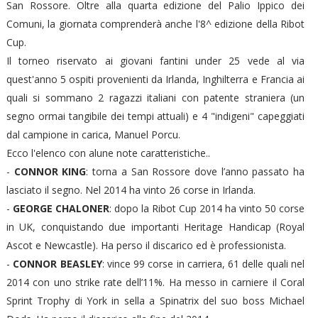
San Rossore. Oltre alla quarta edizione del Palio Ippico dei
Comuni, la giornata comprenderà anche l'8^ edizione della Ribot
Cup.
Il torneo riservato ai giovani fantini under 25 vede al via
quest'anno 5 ospiti provenienti da Irlanda, Inghilterra e Francia ai
quali si sommano 2 ragazzi italiani con patente straniera (un
segno ormai tangibile dei tempi attuali) e 4 "indigeni" capeggiati
dal campione in carica, Manuel Porcu.
Ecco l'elenco con alune note caratteristiche..
-
CONNOR KING
: torna a San Rossore dove l’anno passato ha
lasciato il segno. Nel 2014 ha vinto 26 corse in Irlanda.
-
GEORGE CHALONER
: dopo la Ribot Cup 2014 ha vinto 50 corse
in UK, conquistando due importanti Heritage Handicap (Royal
Ascot e Newcastle). Ha perso il discarico ed è professionista.
-
CONNOR BEASLEY
: vince 99 corse in carriera, 61 delle quali nel
2014 con uno strike rate dell’11%. Ha messo in carniere il Coral
Sprint Trophy di York in sella a Spinatrix del suo boss Michael