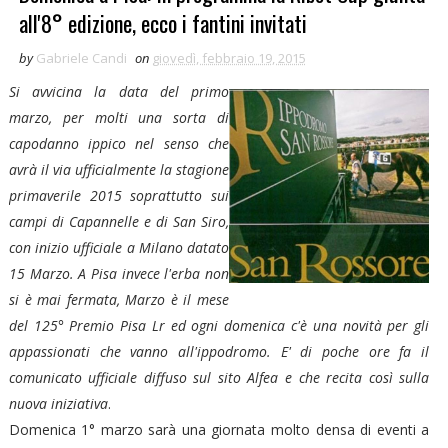
all'8° edizione, ecco i fantini invitati
by
Gabriele Candi
on
giovedì, febbraio 19, 2015
Si avvicina la data del primo
marzo, per molti una sorta di
capodanno ippico nel senso che
avrà il via ufficialmente la stagione
primaverile 2015 soprattutto sui
campi di Capannelle e di San Siro,
con inizio ufficiale a Milano datato
15 Marzo. A Pisa invece l'erba non
si è mai fermata, Marzo è il mese
del 125° Premio Pisa Lr ed ogni domenica c'è una novità per gli
appassionati che vanno all'ippodromo. E' di poche ore fa il
comunicato ufficiale diffuso sul sito Alfea e che recita così sulla
nuova iniziativa
.
Domenica 1° marzo sarà una giornata molto densa di eventi a