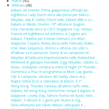
marzo
(42)
►
febbraio
(38)
▼
Italians ad Oriente: Prima giapponese ufficiale pe...
Inghilterra: Lady Dutch vince alla prima per Marco...
Meydan, day 8: Safety Check nello Zabeel Mile e Lo...
Italians in Medio Oriente: 19° vittoria in stagion...
Cina: Parranda vince la CECF Singapore Cup. Genesi...
Francia ed Inghilterra sul sintetico: A Cagnes anc...
Italians: Tripletta per Cristian Demuro (24 vittor...
Giappone: Copano Rickey bissa nelle February Stake...
USA: Main Sequence, ritorno e vittoria con stile n...
#Falbrav va in pensione. Storia di un campione int...
Meydan: #Cladocera impressionante nelle Balanchine...
Weekend di galoppo mondiale. Oggi Meydan, sabato G...
News: Godolphin compra la metà di Night Of Thunder...
Domenica a Pisa: In programma la Ribot Cup giunta ...
Cile: Il Campione, vincitore del Derby cileno di p...
Riapre l'erba! Ecco il calendario di Marzo. Il 1° ...
Hong Kong: Thunder Fantasy all'ultimo tuffo nella ...
Italians: Ad Hong Kong DemurOne rompe il digiuno d...
Giappone: Lovely Day, fattore forma nel Kyoto Kine...
Italians: 3 vittorie in 2 giorni per Atzeni in Ing...
Serio infortunio per Oliver Wilson, anticipato il ...