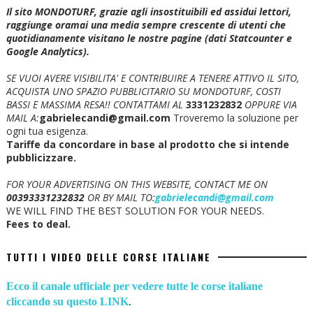
Il sito MONDOTURF, grazie agli insostituibili ed assidui lettori,
raggiunge oramai una media sempre crescente di utenti che
quotidianamente visitano le nostre pagine (dati Statcounter e
Google Analytics).
SE VUOI AVERE VISIBILITA' E CONTRIBUIRE A TENERE ATTIVO IL SITO,
ACQUISTA UNO SPAZIO PUBBLICITARIO SU MONDOTURF, COSTI
BASSI E MASSIMA RESA!!
CONTATTAMI AL
3331232832
OPPURE VIA
MAIL A:
gabrielecandi@gmail.com
Troveremo la soluzione per
ogni tua esigenza.
Tariffe da concordare in base al prodotto che si intende
pubblicizzare.
FOR YOUR ADVERTISING ON THIS WEBSITE, CONTACT ME ON
00393331232832
OR BY MAIL TO:
gabrielecandi@gmail.com
WE WILL FIND THE BEST SOLUTION FOR YOUR NEEDS.
Fees to deal.
TUTTI I VIDEO DELLE CORSE ITALIANE
Ecco il canale ufficiale per vedere tutte le corse italiane
cliccando su questo LINK
.