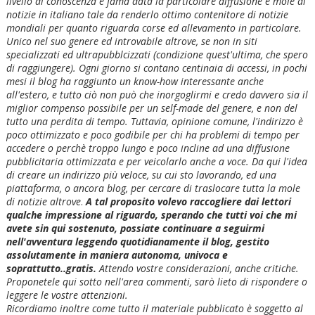
livello di conoscenza e fama data la particolare diffusione e mole di
notizie in italiano tale da renderlo ottimo contenitore di notizie
mondiali per quanto riguarda corse ed allevamento in particolare.
Unico nel suo genere ed introvabile altrove, se non in siti
specializzati ed ultrapubblcizzati (condizione quest'ultima, che spero
di raggiungere). Ogni giorno si contano centinaia di accessi, in pochi
mesi il blog ha raggiunto un know-how interessante anche
all'estero, e tutto ciò non può che inorgoglirmi e credo davvero sia il
miglior compenso possibile per un self-made del genere, e non del
tutto una perdita di tempo. Tuttavia, opinione comune, l'indirizzo è
poco ottimizzato e poco godibile per chi ha problemi di tempo per
accedere o perchè troppo lungo e poco incline ad una diffusione
pubblicitaria ottimizzata e per veicolarlo anche a voce. Da qui l'idea
di creare un indirizzo più veloce, su cui sto lavorando, ed una
piattaforma, o ancora blog, per cercare di traslocare tutta la mole
di notizie altrove
.
A tal proposito volevo raccogliere dai lettori
qualche impressione al riguardo, sperando che tutti voi che mi
avete sin qui sostenuto, possiate continuare a seguirmi
nell'avventura leggendo quotidianamente il blog, gestito
assolutamente in maniera autonoma, univoca e
soprattutto..gratis.
Attendo vostre considerazioni, anche critiche.
Proponetele qui sotto nell'area commenti, sarò lieto di rispondere o
leggere le vostre attenzioni.
Ricordiamo inoltre come tutto il materiale pubblicato è soggetto al