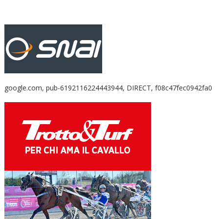
google.com, pub-6192116224443944, DIRECT, f08c47fec0942fa0