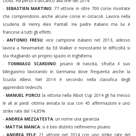
Dods. Ha perso il discarico alla fine del 2014.
-
SEBASTIEN MARTINO
: 77 vittorie in oltre 700 corse montate
che comprendono anche alcune corse in ostacoli. Lavora nella
scuderia di Henry Alex Pantall. Ha padre italiano ma lui è
francese a tutti gli effetti.
-
ANTONIO FRESU
: vice campione italiano nel 2013, adesso
lavora a Newmarket da Ed Walker e nonostante le difficoltà si
sta ritagliando un proprio spazio in Inghilterra.
-
TOMMASO SCARDINO
: pisano di nascita, sfrutta il suo
bilinguismo lavorando in Germania dove frequenta anche la
Scuola Allievi. Nel 2014 è secondo nella classifica degli
apprendisti tedeschi.
-
MANUEL PORCU
: la vittoria nella Ribot Cup 2014 gli ha messo
le ali ai piedi: ottima annata la sua con 45 affermazioni e uno
strike rate del 14,85%
-
ANDREA MEZZATESTA
: un nome una garanzia
-
MATTIA MANCA
: si è ben distinto nell’inverno pisano
-
ANDREA FELE
: 21 vittorie nel 2014 con uno strike rate del