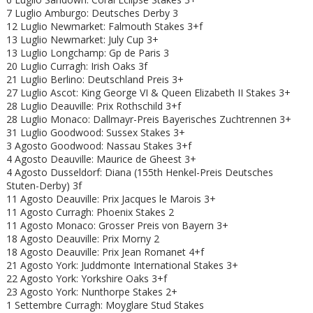
7 Luglio Amburgo: Deutsches Derby 3
12 Luglio Newmarket: Falmouth Stakes 3+f
13 Luglio Newmarket: July Cup 3+
13 Luglio Longchamp: Gp de Paris 3
20 Luglio Curragh: Irish Oaks 3f
21 Luglio Berlino: Deutschland Preis 3+
27 Luglio Ascot: King George VI & Queen Elizabeth II Stakes 3+
28 Luglio Deauville: Prix Rothschild 3+f
28 Luglio Monaco: Dallmayr-Preis Bayerisches Zuchtrennen 3+
31 Luglio Goodwood: Sussex Stakes 3+
3 Agosto Goodwood: Nassau Stakes 3+f
4 Agosto Deauville: Maurice de Gheest 3+
4 Agosto Dusseldorf: Diana (155th Henkel-Preis Deutsches
Stuten-Derby) 3f
11 Agosto Deauville: Prix Jacques le Marois 3+
11 Agosto Curragh: Phoenix Stakes 2
11 Agosto Monaco: Grosser Preis von Bayern 3+
18 Agosto Deauville: Prix Morny 2
18 Agosto Deauville: Prix Jean Romanet 4+f
21 Agosto York: Juddmonte International Stakes 3+
22 Agosto York: Yorkshire Oaks 3+f
23 Agosto York: Nunthorpe Stakes 2+
1 Settembre Curragh: Moyglare Stud Stakes