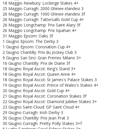
18 Maggio Newbury: Lockinge Stakes 4+
25 Maggio Curragh: 2000 Ghinee irlandesi 3
26 Maggio Curragh: 1000 Ghinee irlandesi 3f
26 Maggio Curragh: Tattersalls Gold Cup 4+
26 Maggio Longchamp: Prix Saint Alary 3f
26 Maggio Longchamp: Prix Ispahan 4+
31 Maggio Epsom: Oaks 3f
1 Giugno Epsom: The Derby 3
1 Giugno Epsom: Coronation Cup 4+
2 Giugno Chantilly: Prix du Jockey Club 3
9 Giugno San Siro: Gran Premio Milano 3+
16 Giugno Chantilly: Prix de Diane 3f
18 Giugno Royal Ascot: King's Stand 3+
18 Giugno
Royal Ascot: Queen Anne 4+
18 Giugno
Royal Ascot: St James's Palace Stakes 3
19 Giugno
Royal Ascot: Prince of Wales's Stakes 4+
20 Giugno
Royal Ascot: Gold Cup 4+
21 Giugno
Royal Ascot: Coronation Stakes 3f
22 Giugno
Royal Ascot:
Diamond Jubilee Stakes 3+
23 Giugno Saint-Cloud: GP Saint Cloud 4+
29 Giugno Curragh: Irish Derby 3
30 Giugno Chantilly: Prix Jean Prat 3
30 Giugno Curragh: Pretty Polly Stakes 3+f
6 Luglio Sandown: Coral Eclipse Stakes 3+