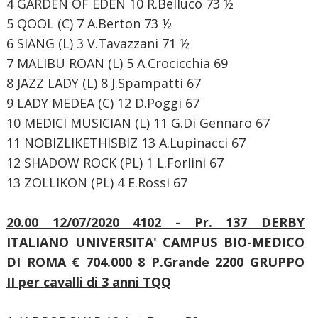
4 GARDEN OF EDEN 10 R.Belluco 73 ½
5 QOOL (C) 7 A.Berton 73 ½
6 SIANG (L) 3 V.Tavazzani 71 ½
7 MALIBU ROAN (L) 5 A.Crocicchia 69
8 JAZZ LADY (L) 8 J.Spampatti 67
9 LADY MEDEA (C) 12 D.Poggi 67
10 MEDICI MUSICIAN (L) 11 G.Di Gennaro 67
11 NOBIZLIKETHISBIZ 13 A.Lupinacci 67
12 SHADOW ROCK (PL) 1 L.Forlini 67
13 ZOLLIKON (PL) 4 E.Rossi 67
20.00 12/07/2020 4102 - Pr. 137 DERBY
ITALIANO UNIVERSITA' CAMPUS BIO-MEDICO
DI ROMA € 704.000
8 P.Grande
2200 GRUPPO
II
per cavalli di 3 anni TQQ