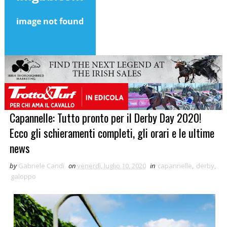
Capannelle: Tutto pronto per il Derby Day 2020!
Ecco gli schieramenti completi, gli orari e le ultime
news
by
Gabriele Candi
on
venerdì, luglio 10, 2020
in
capannelle
,
derby
,
galoppo