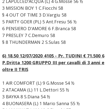
2 LAPULCED'ACQUA (L) 4 G.Mosse 56 ½
3 MISSION BOY 1 C.Fiocchi 58
§ 4 OUT OF TIME 3 D.Vargiu 58
5 PARTY GOER (PL) 5 Ant.Fresu 56 ½
6 PENSIERO D'AMORE 6 F.Branca 58
7 PRESLEY 7 C.Demuro 58
§ 8 THUNDERMAN 2 S.Sulas 58
6) 18.50 12/07/2020 4105 - Pr. TUDINI € 71.500
6
P.Dritta
1200 GRUPPO III
per cavalli di 3 anni e
oltre II TRIS
1 AIR COMFORT (L) 9 G.Mosse 54 ½
2 ATACAMA (L) 11 L.Dettori 55 ½
3 BAYKA 8 S.Diana 54 ½
4 BUONASERA (L) 1 Mario Sanna 55 ½