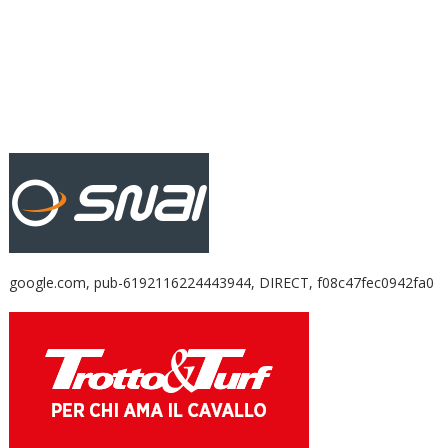
google.com, pub-6192116224443944, DIRECT, f08c47fec0942fa0