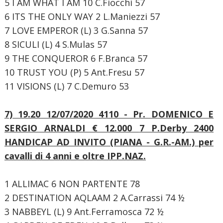
5 I AM WHAT I AM 10 C.Fiocchi 57
6 ITS THE ONLY WAY 2 L.Maniezzi 57
7 LOVE EMPEROR (L) 3 G.Sanna 57
8 SICULI (L) 4 S.Mulas 57
9 THE CONQUEROR 6 F.Branca 57
10 TRUST YOU (P) 5 Ant.Fresu 57
11 VISIONS (L) 7 C.Demuro 53
7) 19.20 12/07/2020 4110 - Pr. DOMENICO E
SERGIO ARNALDI € 12.000
7 P.Derby
2400
HANDICAP AD INVITO (PIANA - G.R.-AM.)
per
cavalli di 4 anni e oltre IPP.NAZ.
1 ALLIMAC 6 NON PARTENTE 78
2 DESTINATION AQLAAM 2 A.Carrassi 74 ½
3 NABBEYL (L) 9 Ant.Ferramosca 72 ½