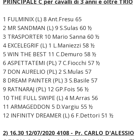
PRINCIPALE C
per cavalli di 3 anni e oltre TRIO
1 FULMINIX (L) 8 Ant.Fresu 65
2 MR SANDMAN (L) 9 S.Sulas 60 ½
3 TRASPORTER 10 Mario Sanna 60 ½
4 EXCELEGRIF (L) 1 L.Maniezzi 58 ½
5 WIN THE BEST 11 C.Demuro 58 ½
6 ASPETTATEMI (PL) 7 C.Fiocchi 57 ½
7 DON AURELIO (PL) 2 S.Mulas 57
8 DREAM PAINTER (PL) 3 S.Basile 57
9 RATNARAJ (PL) 12 GP.Fois 56 ½
10 THE FULL SWIPE (L) 4 M.Arras 56
11 ARMAGEDDON 5 D.Vargiu 55 ½
12 INFINITY DREAMER (L) 6 F.Dettori 51 ½
2) 16.30 12/07/2020 4108 - Pr. CARLO D'ALESSIO