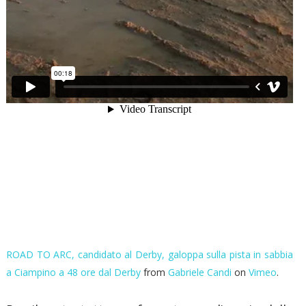
ROAD TO ARC, candidato al Derby, galoppa sulla pista in sabbia
a Ciampino a 48 ore dal Derby
from
Gabriele Candi
on
Vimeo
.