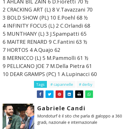
1 AHLAN BIL ZAIN 6 D.Fioretti 70 ½
2 CRACKING ART (L) 8 V.Tavazzani 70
3 BOLD SHOW (PL) 10 E.Poehl 68 ½
4 INFINITY FOCUS (L) 2 C.Orlandi 68
5 MUNTHANY (L) 3 J.Spampatti 65
6 MAITRE RENARD 9 C.Fantini 63 ½
7 HORTOS 4 A.Quajo 62
8 MERNICCO (L) 5 M.Pammolli 61 ½
9 PELLICANO JOE 7 M.Della Pietra 61
10 DEAR GRAMPS (PC) 1 A.Lupinacci 60
Tags
# capannelle
# derby
Gabriele Candi
Mondoturf è il sito che parla di galoppo a 360
gradi, nazionale e internazionale