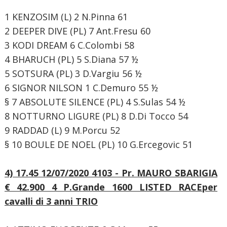
1 KENZOSIM (L) 2 N.Pinna 61
2 DEEPER DIVE (PL) 7 Ant.Fresu 60
3 KODI DREAM 6 C.Colombi 58
4 BHARUCH (PL) 5 S.Diana 57 ½
5 SOTSURA (PL) 3 D.Vargiu 56 ½
6 SIGNOR NILSON 1 C.Demuro 55 ½
§ 7 ABSOLUTE SILENCE (PL) 4 S.Sulas 54 ½
8 NOTTURNO LIGURE (PL) 8 D.Di Tocco 54
9 RADDAD (L) 9 M.Porcu 52
§ 10 BOULE DE NOEL (PL) 10 G.Ercegovic 51
4) 17.45 12/07/2020 4103 - Pr. MAURO SBARIGIA
€ 42.900
4 P.Grande
1600 LISTED RACE
per
cavalli di 3 anni TRIO