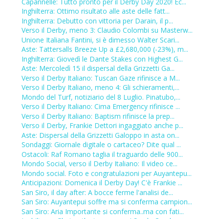
Capannelle: Tutto pronto per il Derby Day 2020! Ec...
Inghilterra: Ottimo risultato alle aste delle fatt...
Inghilterra: Debutto con vittoria per Darain, il p...
Verso il Derby, meno 3: Claudio Colombi su Masterw...
Unione Italiana Fantini, si è dimesso Walter Scari...
Aste: Tattersalls Breeze Up a £2,680,000 (-23%), m...
Inghilterra: Giovedì le Dante Stakes con Highest G...
Aste: Mercoledì 15 il dispersal della Grizzetti Ga...
Verso il Derby Italiano: Tuscan Gaze rifinisce a M...
Verso il Derby Italiano, meno 4: Gli schieramenti,...
Mondo del Turf, notiziario del 8 Luglio. Pinatubo,...
Verso il Derby Italiano: Cima Emergency rifinisce ...
Verso il Derby Italiano: Baptism rifinisce la prep...
Verso il Derby, Frankie Dettori ingaggiato anche p...
Aste: Dispersal della Grizzetti Galoppo in asta on...
Sondaggi: Giornale digitale o cartaceo? Dite qual ...
Ostacoli: Raf Romano taglia il traguardo delle 900...
Mondo Social, verso il Derby Italiano: Il video ce...
Mondo social. Foto e congratulazioni per Auyantepu...
Anticipazioni: Domenica il Derby Day! C'è Frankie ...
San Siro, il day after: A bocce ferme l'analisi de...
San Siro: Auyantepui soffre ma si conferma campion...
San Siro: Aria Importante si conferma..ma con fati...