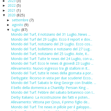
2023
(3)
►
2022
(5)
►
2021
(1)
►
2020
(825)
▼
settembre
(7)
►
agosto
(9)
►
luglio
(87)
▼
Mondo del Turf, il notiziario del 31 Luglio..News ...
Mondo del Turf del 29 Luglio. Ecco il report e dov...
Mondo del Turf, notiziario del 29 Luglio. Ecco cos...
Mondo del Turf, bollettino e notiziario del 27 Lug...
Mondo del Turf, notiziario del 25 Luglio. Aste, it...
Mondo del Turf: Tutte le news del 24 Luglio, con u...
Mondo del Turf: Ecco le news di giovedì 23 Luglio ...
Allevamento: Nuovo ingresso tra gli stalloni in It...
Mondo del Turf, tutte le news della giornata a por...
Derbygate: Ricorso in vista per due scuderie! Ecco...
Mondo del Turf: Sabato le King George con Enable. ...
Il bello della domenica a Chantilly: Persian King ...
Mondo del Turf: Febbre del sabato britannico con I...
Derby Italiano: La ricostruzione dei fatti e poten...
Allevamento: Vittoria per Qous, il primo figlio de...
Mondo del Turf: Tre news in pillole per il galoppo...