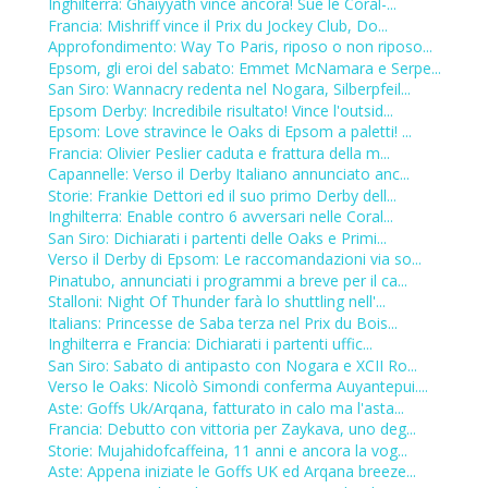
Inghilterra: Ghaiyyath vince ancora! Sue le Coral-...
Francia: Mishriff vince il Prix du Jockey Club, Do...
Approfondimento: Way To Paris, riposo o non riposo...
Epsom, gli eroi del sabato: Emmet McNamara e Serpe...
San Siro: Wannacry redenta nel Nogara, Silberpfeil...
Epsom Derby: Incredibile risultato! Vince l'outsid...
Epsom: Love stravince le Oaks di Epsom a paletti! ...
Francia: Olivier Peslier caduta e frattura della m...
Capannelle: Verso il Derby Italiano annunciato anc...
Storie: Frankie Dettori ed il suo primo Derby dell...
Inghilterra: Enable contro 6 avversari nelle Coral...
San Siro: Dichiarati i partenti delle Oaks e Primi...
Verso il Derby di Epsom: Le raccomandazioni via so...
Pinatubo, annunciati i programmi a breve per il ca...
Stalloni: Night Of Thunder farà lo shuttling nell'...
Italians: Princesse de Saba terza nel Prix du Bois...
Inghilterra e Francia: Dichiarati i partenti uffic...
San Siro: Sabato di antipasto con Nogara e XCII Ro...
Verso le Oaks: Nicolò Simondi conferma Auyantepui....
Aste: Goffs Uk/Arqana, fatturato in calo ma l'asta...
Francia: Debutto con vittoria per Zaykava, uno deg...
Storie: Mujahidofcaffeina, 11 anni e ancora la vog...
Aste: Appena iniziate le Goffs UK ed Arqana breeze...