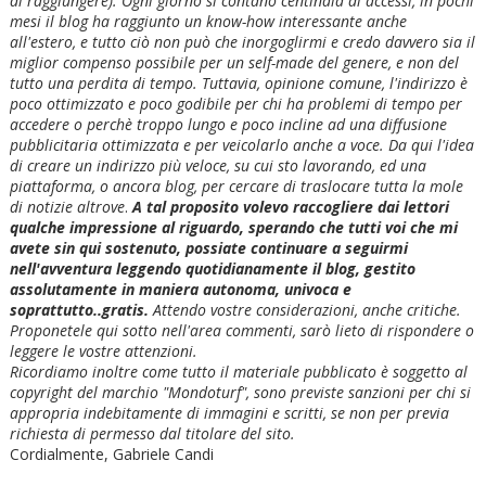
di raggiungere). Ogni giorno si contano centinaia di accessi, in pochi
mesi il blog ha raggiunto un know-how interessante anche
all'estero, e tutto ciò non può che inorgoglirmi e credo davvero sia il
miglior compenso possibile per un self-made del genere, e non del
tutto una perdita di tempo. Tuttavia, opinione comune, l'indirizzo è
poco ottimizzato e poco godibile per chi ha problemi di tempo per
accedere o perchè troppo lungo e poco incline ad una diffusione
pubblicitaria ottimizzata e per veicolarlo anche a voce. Da qui l'idea
di creare un indirizzo più veloce, su cui sto lavorando, ed una
piattaforma, o ancora blog, per cercare di traslocare tutta la mole
di notizie altrove
.
A tal proposito volevo raccogliere dai lettori
qualche impressione al riguardo, sperando che tutti voi che mi
avete sin qui sostenuto, possiate continuare a seguirmi
nell'avventura leggendo quotidianamente il blog, gestito
assolutamente in maniera autonoma, univoca e
soprattutto..gratis.
Attendo vostre considerazioni, anche critiche.
Proponetele qui sotto nell'area commenti, sarò lieto di rispondere o
leggere le vostre attenzioni.
Ricordiamo inoltre come tutto il materiale pubblicato è soggetto al
copyright del marchio "Mondoturf", sono previste sanzioni per chi si
appropria indebitamente di immagini e scritti, se non per previa
richiesta di permesso dal titolare del sito.
Cordialmente, Gabriele Candi