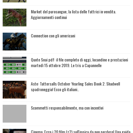
Market del purosangue, la lista delle fattrici in vendita.
Aggiornamenti continui
Connection con gli americani
Quote Snai pdf: il file completo di oggi, locandine e prestazioni
martedì 15 ottobre 2019. Le tris a Capannelle
Aste: Tattersalls October Yearling Sales Book 2. Shadwell
spadroneggia! Ecco gli italiani..
Scommetti responsabilmente, ma con incentivi
Cinema: Ecco i 20 film (+2) sull'ippica da non perdere! Una guida