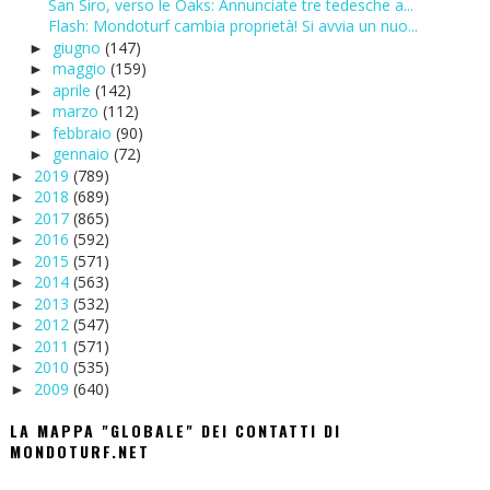
San Siro, verso le Oaks: Annunciate tre tedesche a...
Flash: Mondoturf cambia proprietà! Si avvia un nuo...
giugno
(147)
►
maggio
(159)
►
aprile
(142)
►
marzo
(112)
►
febbraio
(90)
►
gennaio
(72)
►
2019
(789)
►
2018
(689)
►
2017
(865)
►
2016
(592)
►
2015
(571)
►
2014
(563)
►
2013
(532)
►
2012
(547)
►
2011
(571)
►
2010
(535)
►
2009
(640)
►
LA MAPPA "GLOBALE" DEI CONTATTI DI
MONDOTURF.NET