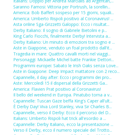
Italians: Doppio per Andrea Marcialis ad Argentan,...
Saranno Famosi: Vittoria per Portrush, la sorellin...
America: Bob Baffert sospeso per 15 giorni, squali...
America: Umberto Rispoli positivo al Coronavirus! ...
Asta online Sga-Grizzetti Galoppo: Ecco i risultat...
Derby Italiano: Il sogno di Gabriele Bietolini e p...
King Carlo Fiocchi, finalmente Derby! Intervista a...
Derby Italiano: Un minuto di emozioni tra sogno e ...
Aste in Giappone, venduto un foal prodotto dall'it...
Tragedia in mare: Quattro cavalli morti nel viaggi...
Personaggi: Mickaëlle Michel batte Frankie Dettori...
Programmi europei: Sabato le Irish Oaks senza Love...
Aste in Giappone: Deep Impact mattatore con 2 reco...
Capannelle, il day after: Ecco i programmi dei pro...
Aste: Mercoledì 15 il dispersal della Grizzetti Ga...
America: Flavien Prat positivo al Coronavirus!
Il bello del weekend in Europa. Pinatubo torna a v...
Capannelle: Tuscan Gaze beffa King's Caper all'ult...
È Derby Day! Viva Lord Stanley, viva Sir Charles B...
Capannelle, verso il Derby: Ecco il percorso del D...
Italians: Umberto Rispoli hat trick all'esordio a ...
Capannelle: Derby Italiano, ecco la presentazione ...
Verso il Derby, ecco il numero speciale del Trotto...