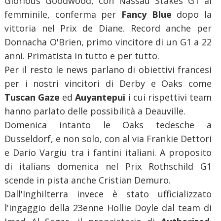
Glorious Goodwood, con Nassau Stakes G1 al
femminile, conferma per
Fancy Blue
dopo la
vittoria nel Prix de Diane. Record anche per
Donnacha O'Brien, primo vincitore di un G1 a 22
anni. Primatista in tutto e per tutto.
Per il resto le news parlano di obiettivi francesi
per i nostri vincitori di Derby e Oaks come
Tuscan Gaze
ed
Auyantepui
i cui rispettivi team
hanno parlato delle possibilità a Deauville.
Domenica intanto le Oaks tedesche a
Dusseldorf, e non solo, con al via Frankie Dettori
e Dario Vargiu tra i fantini italiani. A proposito
di italians domenica nel Prix Rothschild G1
scende in pista anche Cristian Demuro.
Dall'Inghilterra invece è stato ufficializzato
l'ingaggio della 23enne Hollie Doyle dal team di