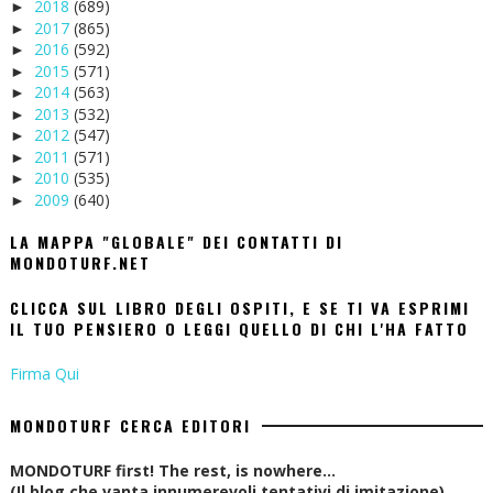
2018
(689)
►
2017
(865)
►
2016
(592)
►
2015
(571)
►
2014
(563)
►
2013
(532)
►
2012
(547)
►
2011
(571)
►
2010
(535)
►
2009
(640)
►
LA MAPPA "GLOBALE" DEI CONTATTI DI
MONDOTURF.NET
CLICCA SUL LIBRO DEGLI OSPITI, E SE TI VA ESPRIMI
IL TUO PENSIERO O LEGGI QUELLO DI CHI L'HA FATTO
Firma Qui
MONDOTURF CERCA EDITORI
MONDOTURF first! The rest, is nowhere...
(Il blog che vanta innumerevoli tentativi di imitazione)