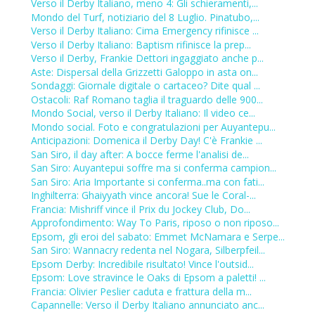
Verso il Derby Italiano, meno 4: Gli schieramenti,...
Mondo del Turf, notiziario del 8 Luglio. Pinatubo,...
Verso il Derby Italiano: Cima Emergency rifinisce ...
Verso il Derby Italiano: Baptism rifinisce la prep...
Verso il Derby, Frankie Dettori ingaggiato anche p...
Aste: Dispersal della Grizzetti Galoppo in asta on...
Sondaggi: Giornale digitale o cartaceo? Dite qual ...
Ostacoli: Raf Romano taglia il traguardo delle 900...
Mondo Social, verso il Derby Italiano: Il video ce...
Mondo social. Foto e congratulazioni per Auyantepu...
Anticipazioni: Domenica il Derby Day! C'è Frankie ...
San Siro, il day after: A bocce ferme l'analisi de...
San Siro: Auyantepui soffre ma si conferma campion...
San Siro: Aria Importante si conferma..ma con fati...
Inghilterra: Ghaiyyath vince ancora! Sue le Coral-...
Francia: Mishriff vince il Prix du Jockey Club, Do...
Approfondimento: Way To Paris, riposo o non riposo...
Epsom, gli eroi del sabato: Emmet McNamara e Serpe...
San Siro: Wannacry redenta nel Nogara, Silberpfeil...
Epsom Derby: Incredibile risultato! Vince l'outsid...
Epsom: Love stravince le Oaks di Epsom a paletti! ...
Francia: Olivier Peslier caduta e frattura della m...
Capannelle: Verso il Derby Italiano annunciato anc...