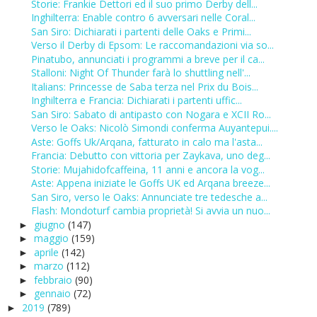
Storie: Frankie Dettori ed il suo primo Derby dell...
Inghilterra: Enable contro 6 avversari nelle Coral...
San Siro: Dichiarati i partenti delle Oaks e Primi...
Verso il Derby di Epsom: Le raccomandazioni via so...
Pinatubo, annunciati i programmi a breve per il ca...
Stalloni: Night Of Thunder farà lo shuttling nell'...
Italians: Princesse de Saba terza nel Prix du Bois...
Inghilterra e Francia: Dichiarati i partenti uffic...
San Siro: Sabato di antipasto con Nogara e XCII Ro...
Verso le Oaks: Nicolò Simondi conferma Auyantepui....
Aste: Goffs Uk/Arqana, fatturato in calo ma l'asta...
Francia: Debutto con vittoria per Zaykava, uno deg...
Storie: Mujahidofcaffeina, 11 anni e ancora la vog...
Aste: Appena iniziate le Goffs UK ed Arqana breeze...
San Siro, verso le Oaks: Annunciate tre tedesche a...
Flash: Mondoturf cambia proprietà! Si avvia un nuo...
giugno
(147)
►
maggio
(159)
►
aprile
(142)
►
marzo
(112)
►
febbraio
(90)
►
gennaio
(72)
►
2019
(789)
►