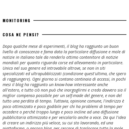
MONITORING
COSA NE PENSI?
Dopo qualche mese di esperimenti, il blog ha raggiunto un buon
livello di conoscenza e fama data la particolare diffusione e mole di
notizie in italiano tale da renderlo ottimo contenitore di notizie
mondiali per quanto riguarda corse ed allevamento in particolare.
Unico nel suo genere ed introvabile altrove, se non in siti
specializzati ed ultrapubblcizzati (condizione quest'ultima, che spero
di raggiungere). Ogni giorno si contano centinaia di accessi, in pochi
mesi il blog ha raggiunto un know-how interessante anche
all'estero, e tutto ciò non può che inorgoglirmi e credo davvero sia il
miglior compenso possibile per un self-made del genere, e non del
tutto una perdita di tempo. Tuttavia, opinione comune, l'indirizzo è
poco ottimizzato e poco godibile per chi ha problemi di tempo per
accedere o perchè troppo lungo e poco incline ad una diffusione
pubblicitaria ottimizzata e per veicolarlo anche a voce. Da qui l'idea
di creare un indirizzo più veloce, su cui sto lavorando, ed una
piattaforma, o ancora blog, per cercare di traslocare tutta la mole