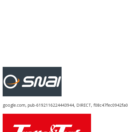
google.com, pub-6192116224443944, DIRECT, f08c47fec0942fa0