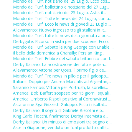
Mondo del Turf, notiziario del 29 Luglio. Ecco cos...
Mondo del Turf, bollettino e notiziario del 27 Lug...
Mondo del Turf, notiziario del 25 Luglio. Aste, it...
Mondo del Turf: Tutte le news del 24 Luglio, con u...
Mondo del Turf: Ecco le news di giovedì 23 Luglio ...
Allevamento: Nuovo ingresso tra gli stalloni in It...
Mondo del Turf, tutte le news della giornata a por...
Derbygate: Ricorso in vista per due scuderie! Ecco...
Mondo del Turf: Sabato le King George con Enable. ...
Il bello della domenica a Chantilly: Persian King ...
Mondo del Turf: Febbre del sabato britannico con I...
Derby Italiano: La ricostruzione dei fatti e poten...
Allevamento: Vittoria per Qous, il primo figlio de...
Mondo del Turf: Tre news in pillole per il galoppo...
Italians: Doppio per Andrea Marcialis ad Argentan,...
Saranno Famosi: Vittoria per Portrush, la sorellin...
America: Bob Baffert sospeso per 15 giorni, squali...
America: Umberto Rispoli positivo al Coronavirus! ...
Asta online Sga-Grizzetti Galoppo: Ecco i risultat...
Derby Italiano: Il sogno di Gabriele Bietolini e p...
King Carlo Fiocchi, finalmente Derby! Intervista a...
Derby Italiano: Un minuto di emozioni tra sogno e ...
Aste in Giappone, venduto un foal prodotto dall'it...