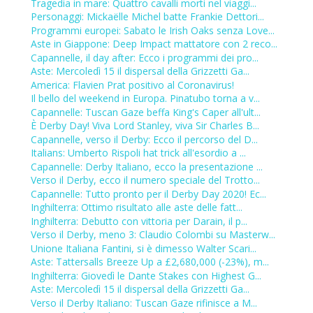
Tragedia in mare: Quattro cavalli morti nel viaggi...
Personaggi: Mickaëlle Michel batte Frankie Dettori...
Programmi europei: Sabato le Irish Oaks senza Love...
Aste in Giappone: Deep Impact mattatore con 2 reco...
Capannelle, il day after: Ecco i programmi dei pro...
Aste: Mercoledì 15 il dispersal della Grizzetti Ga...
America: Flavien Prat positivo al Coronavirus!
Il bello del weekend in Europa. Pinatubo torna a v...
Capannelle: Tuscan Gaze beffa King's Caper all'ult...
È Derby Day! Viva Lord Stanley, viva Sir Charles B...
Capannelle, verso il Derby: Ecco il percorso del D...
Italians: Umberto Rispoli hat trick all'esordio a ...
Capannelle: Derby Italiano, ecco la presentazione ...
Verso il Derby, ecco il numero speciale del Trotto...
Capannelle: Tutto pronto per il Derby Day 2020! Ec...
Inghilterra: Ottimo risultato alle aste delle fatt...
Inghilterra: Debutto con vittoria per Darain, il p...
Verso il Derby, meno 3: Claudio Colombi su Masterw...
Unione Italiana Fantini, si è dimesso Walter Scari...
Aste: Tattersalls Breeze Up a £2,680,000 (-23%), m...
Inghilterra: Giovedì le Dante Stakes con Highest G...
Aste: Mercoledì 15 il dispersal della Grizzetti Ga...
Verso il Derby Italiano: Tuscan Gaze rifinisce a M...