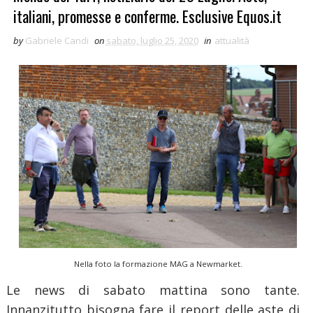
italiani, promesse e conferme. Esclusive Equos.it
by
Gabriele Candi
on
sabato, luglio 25, 2020
in
attualità
Nella foto la formazione MAG a Newmarket.
Le news di sabato mattina sono tante.
Innanzitutto bisogna fare il report delle aste di