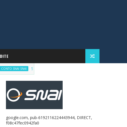
DITE
Scommetti responsabilmente, ma con incentivi
NAI SNAI
google.com, pub-6192116224443944, DIRECT,
f08c47fec0942fa0