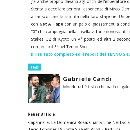
gerarchie proprio davanti agli occhi dell'imperatore 
Stenta a decollare per ora l'esperienza di Mirco D
a far scoccare la scintilla nella loro stagione. Um
con
Get A Tape
con un paio di piazzamenti a condi
"0" che campeggia nella casella vittorie nonostante i 
Stakes G2 di Kyoto un 4° posto ed altri 2 second
compreso il 3° nel Tenno Sho.
Il risultato completo ed il report del TENNO 
Tags
Gabriele Candi
Mondoturf è il sito che parla di gal
Newer Article
Capannelle, La Domenica Rosa: Charity Line Nel Lydia
Tesio Longines Di Forza Su Path Wind E Red Lips!