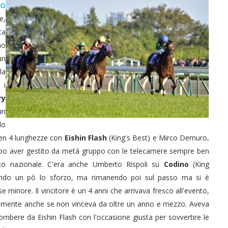
EO
e,
ta
no
un
la
 i
ry
un
do
en 4 lunghezze con
Eishin Flash
(King's Best) e Mirco Demuro,
opo aver gestito da metà gruppo con le telecamere sempre ben
co nazionale. C'era anche Umberto Rispoli su
Codino
(King
ando un pò lo sforzo, ma rimanendo poi sul passo ma si è
 minore. Il vincitore è un 4 anni che arrivava fresco all'evento,
temente anche se non vinceva da oltre un anno e mezzo. Aveva
ombere da Eishin Flash con l'occasione giusta per sovvertire le