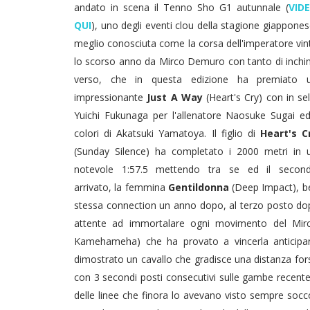
andato in scena il Tenno Sho G1 autunnale (
VID
QUI
), uno degli eventi clou della stagione giappones
meglio conosciuta come la corsa dell'imperatore vin
lo scorso anno da Mirco Demuro con tanto di inchi
verso, che in questa edizione ha premiato 
impressionante
Just A Way
(Heart's Cry) con in sel
Yuichi Fukunaga per l'allenatore Naosuke Sugai ed
colori di Akatsuki Yamatoya. Il figlio di
Heart's C
(Sunday Silence) ha completato i 2000 metri in 
notevole 1:57.5 mettendo tra se ed il secon
arrivato, la femmina
Gentildonna
(Deep Impact), b
stessa connection un anno dopo, al terzo posto d
attente ad immortalare ogni movimento del Mir
Kamehameha) che ha provato a vincerla anticip
dimostrato un cavallo che gradisce una distanza forse
con 3 secondi posti consecutivi sulle gambe recen
delle linee che finora lo avevano visto sempre socc