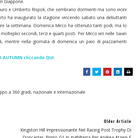
del Giappone.
emuro e Umberto Rispoli, che sembrano dormienti ma sono vicini
berto ha inaugurato la stagione vincendo sabato una debuttanti
re la settimana. Domenica Mirco ha ottenuto tanti podi, ma lo
molteplici secondi, terzi e quarti posti. Per Mirco ieri nelle Swan
i, mentre nella giornata di domenica un paio di piazzamenti
SHO AUTUMN cliccando QUI
.
oppo a 360 gradi, nazionale e internazionale
Older Article
Kingston Hill Impressionante Nel Racing Post Trophy Di
Doncaster. Primo G1 In Inghilterra Per Andrea Atzeni E