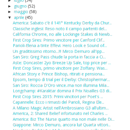
luglio
(54)
►
giugno
(52)
►
maggio
(58)
►
aprile
(45)
▼
America: Sabato c'è il 141° Kentucky Derby da Chur...
Classiche inglesi: Reso noto il campo partenti del...
California Chrome, no alle Lockinge Stakes di Newb...
First Crop Sires: Primo vincitore per Canford Clif...
Parioli-Elena a tinte Effevi. Hero Look e Sound of...
Un graditissimo ritorno...!!! Mirco Demuro all'Ipp...
San Siro: Greg Pass chiude la porta in faccia a Ci...
Aste: Doncaster 2yo Breeze Up Sale, top price per ...
First Crop Sires, primo vincitore per Zoffany. Was...
African Story e Prince Bishop, ritirati e pensiona...
Epsom, tempo di trial per il Derby: Christophermar...
San Siro: Roccia D'Oro vince..ma non illumina Mila...
Longchamp: #Karaktar domina il Prix Noailles G3 di...
First Crop Sires 2015: Primi vincitori per Poet's ...
Capannelle: Ecco i rimasti del Parioli, Regina Ele...
A Milano Magic Artist nell'Ambrosiano G3 all'ultim...
America, 2: Shared Belief infortunato nel Charles ...
America: Biz The Nurse quarto ma non male nelle Di...
Giappone: Mirco Demuro, ancora lui! Quarta vittori...