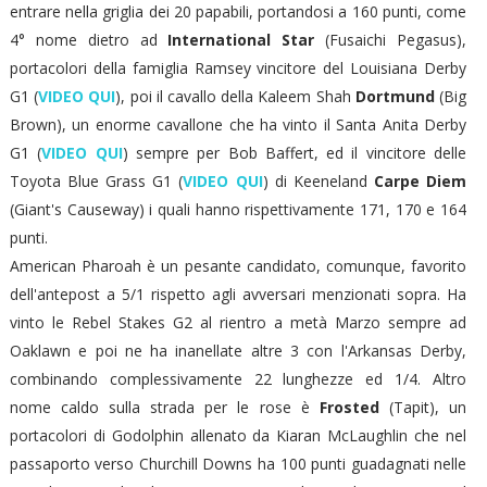
entrare nella griglia dei 20 papabili, portandosi a 160 punti, come
4° nome dietro ad
International Star
(Fusaichi Pegasus),
portacolori della famiglia Ramsey vincitore del Louisiana Derby
G1 (
VIDEO QUI
), poi il cavallo della Kaleem Shah
Dortmund
(Big
Brown), un enorme cavallone che ha vinto il Santa Anita Derby
G1 (
VIDEO QUI
) sempre per Bob Baffert, ed il vincitore delle
Toyota Blue Grass G1 (
VIDEO QUI
) di Keeneland
Carpe Diem
(Giant's Causeway) i quali hanno rispettivamente 171, 170 e 164
punti.
American Pharoah è un pesante candidato, comunque, favorito
dell'antepost a 5/1 rispetto agli avversari menzionati sopra. Ha
vinto le Rebel Stakes G2 al rientro a metà Marzo sempre ad
Oaklawn e poi ne ha inanellate altre 3 con l'Arkansas Derby,
combinando complessivamente 22 lunghezze ed 1/4. Altro
nome caldo sulla strada per le rose è
Frosted
(Tapit), un
portacolori di Godolphin allenato da Kiaran McLaughlin che nel
passaporto verso Churchill Downs ha 100 punti guadagnati nelle