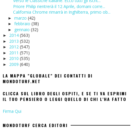
Verso le Classiche italiane. Ecco tutti gli iscrit...
Priore Philip rientrerà il 12 Aprile, domani corre...
California Chrome rimarrà in Inghilterra, primo ob...
marzo
(42)
►
febbraio
(38)
►
gennaio
(32)
►
2014
(563)
►
2013
(532)
►
2012
(547)
►
2011
(571)
►
2010
(535)
►
2009
(640)
►
LA MAPPA "GLOBALE" DEI CONTATTI DI
MONDOTURF.NET
CLICCA SUL LIBRO DEGLI OSPITI, E SE TI VA ESPRIMI
IL TUO PENSIERO O LEGGI QUELLO DI CHI L'HA FATTO
Firma Qui
MONDOTURF CERCA EDITORI