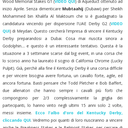
Wood Memorial Stakes G1 (
VIDEO QUI
) di Aqueduct ottenuto ad
inizio Aprile. Senza dimenticare
Mubtaahij
(Dubawi) per Sheikh
Mohammed bin Khalifa Al Maktoum che si è guadagnato la
candidatura vincendo per dispersione l'UAE Derby G2 (
VIDEO
QUI
) di Meydan. Questo cercherà l'impresa di vincere il Kentucky
Derby preparandosi a Dubai. Cosa mai riuscita sinora a
Godolphin.... e questo è un interessante tentativo. Questa è la
situazione a 3 settimane scarse dal big event, in una corsa che
lo scorso anno ha laureato il sogno di California Chrome (Lucky
Pulpit). Già, perchè alla fine il Kentucky Derby è una corsa difficile
e per vincere bisogna avere fortuna, un cavallo forte, agile, ed
ancora fortuna. Basti pensare che Todd Pletcher e Bob Baffert,
due allenatori che hanno sempre i cavalli più forti che
compongono per 2/3 complessivamente la griglia dei
partecipanti, lo hanno vinto negli ultimi 15 anni solo 2 volte,
messi insieme.
Ecco l'albo d'oro del Kentucky Derby,
cliccando QUI
. Vedremo poi quanti di loro riusciranno a vincere
anche le Preakness Stakes e le Belmont Stakes, per cercare di