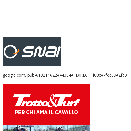
google.com, pub-6192116224443944, DIRECT, f08c47fec0942fa0