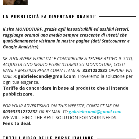
LA PUBBLICITÀ FA DIVENTARE GRANDI!
Il sito MONDOTURF, grazie agli insostituibili ed assidui lettori,
raggiunge oramai una media sempre crescente di utenti che
quotidianamente visitano le nostre pagine (dati Statcounter e
Google Analytics).
SE VUOI AVERE VISIBILITA' E CONTRIBUIRE A TENERE ATTIVO IL SITO,
ACQUISTA UNO SPAZIO PUBBLICITARIO SU MONDOTURF, COSTI
BASSI E MASSIMA RESA!!
CONTATTAMI AL
3331232832
OPPURE VIA
MAIL A:
gabrielecandi@gmail.com
Troveremo la soluzione per
ogni tua esigenza.
Tariffe da concordare in base al prodotto che si intende
pubblicizzare.
FOR YOUR ADVERTISING ON THIS WEBSITE, CONTACT ME ON
00393331232832
OR BY MAIL TO:
gabrielecandi@gmail.com
WE WILL FIND THE BEST SOLUTION FOR YOUR NEEDS.
Fees to deal.
TUTTI I VIDEO DELLE CORSE ITALIANE