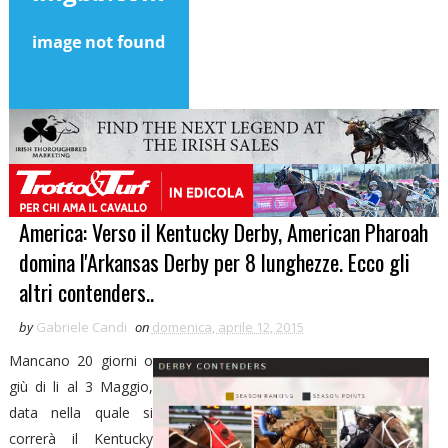
America: Verso il Kentucky Derby, American Pharoah
domina l'Arkansas Derby per 8 lunghezze. Ecco gli
altri contenders..
by
Gabriele Candi
on
domenica, aprile 12, 2015
Mancano 20 giorni o
giù di li al 3 Maggio,
data nella quale si
correrà il Kentucky