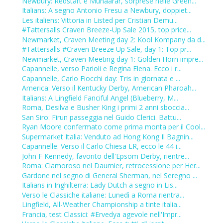
Newbury: Redstart e Muhaarar, sorprese nelle Green...
Italians: A segno Antonio Fresu a Newbury, doppiet...
Les italiens: Vittoria in Listed per Cristian Demu...
#Tattersalls Craven Breeze-Up Sale 2015, top price...
Newmarket, Craven Meeting day 2: Kool Kompany da d...
#Tattersalls #Craven Breeze Up Sale, day 1: Top pr...
Newmarket, Craven Meeting day 1: Golden Horn impre...
Capannelle, verso Parioli e Regina Elena. Ecco i r...
Capannelle, Carlo Fiocchi day: Tris in giornata e ...
America: Verso il Kentucky Derby, American Pharoah...
Italians: A Lingfield Fanciful Angel (Blueberry, M...
Roma, Desilva e Busher King i primi 2 anni sboccia...
San Siro: Firun passeggia nel Guido Clerici. Battu...
Ryan Moore confermato come prima monta per il Cool...
Supermarket Italia: Venduto ad Hong Kong Il Bagnin...
Capannelle: Verso il Carlo Chiesa LR, ecco le 44 i...
John F Kennedy, favorito dell'Epsom Derby, rientre...
Roma: Clamoroso nel Daumier, retrocessione per Her...
Gardone nel segno di General Sherman, nel Seregno ...
Italians in Inghilterra: Lady Dutch a segno in Lis...
Verso le Classiche italiane: Lunedì a Roma rientra...
Lingfield, All-Weather Championship a tinte italia...
Francia, test Classici: #Ervedya agevole nell'Impr...