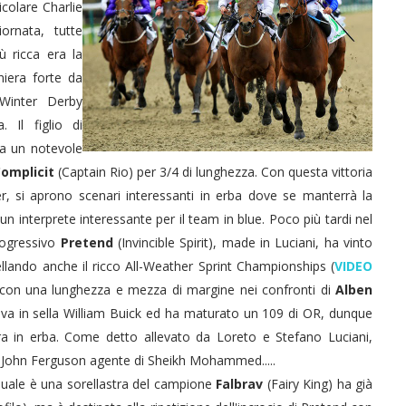
icolare Charlie
ornata, tutte
iù ricca era la
niera forte da
 Winter Derby
 Il figlio di
a un notevole
omplicit
(Captain Rio) per 3/4 di lunghezza. Con questa vittoria
her, si aprono scenari interessanti in erba dove se manterrà la
n interprete interessante per il team in blue. Poco più tardi nel
rogressivo
Pretend
(Invincible Spirit), made in Luciani, ha vinto
ellando anche il ricco All-Weather Sprint Championships (
VIDEO
 con una lunghezza e mezza di margine nei confronti di
Alben
veva in sella William Buick ed ha maturato un 109 di OR, dunque
a in erba. Come detto allevato da Loreto e Stefano Luciani,
a John Ferguson agente di Sheikh Mohammed.....
quale è una sorellastra del campione
Falbrav
(Fairy King) ha già