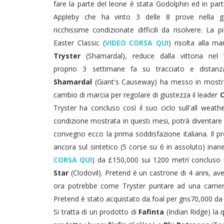
fare la parte del leone è stata Godolphin ed in part
Appleby che ha vinto 3 delle 8 prove nella gi
ricchissime condizionate difficili da risolvere. La p
Easter Classic (
VIDEO CORSA QUI
) risolta alla ma
Tryster
(Shamardal), reduce dalla vittoria nel
proprio 3 settimane fa su tracciato e distanza.
Shamardal
(Giant's Causeway) ha messo in mostr
cambio di marcia per regolare di giustezza il leader
C
Tryster ha concluso così il suo ciclo sull'all weat
condizione mostrata in questi mesi, potrà diventare u
convegno ecco la prima soddisfazione italiana. Il p
ancora sul sintetico (5 corse su 6 in assoluto) inan
CORSA QUI
) da £150,000 sui 1200 metri concluso
Star
(Clodovil). Pretend è un castrone di 4 anni, a
ora potrebbe come Tryster puntare ad una carrier
Pretend è stato acquistato da foal per gns70,000 d
Si tratta di un prodotto di
Fafinta
(Indian Ridge) la 