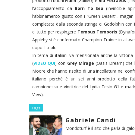
prodotto i buoni
Fiulin
(Galileo) e
Blu Petraeus
(Teo
l'accoppiamento da
Born To Sea
(Invincible Spi
l'abbinamento giusto con i "Green Desert".. magari 
completata dalla seconda stringa di Godolphin con
di tutto per respingere
Tempus Temporis
(Dynafor
Appleby si è confermato Champion Trainer in all-wea
dopo il triplo.
In tema di italiani va menzionata anche la vittori
(
VIDEO QUI
) con
Grey Mirage
(Oasis Dream) che ha
Moore che hanno risolto di una incollatura nei conf
italiano perchè è un sei anni prodotto della fa
campionessa e vincitrice del Lydia Tesio G1 e madre
View).
Tags
Gabriele Candi
Mondoturf è il sito che parla di gal