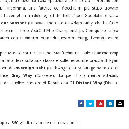
filo), ma è destinata alla ripetizione dell'incrocio di Pretend con
rit). Insomma, una fattrice coi fiocchi.. in più stato trovato
ad averne! La "middle leg of the treble" per Godolphin è stata
Four Seasons
(Dubawi), montato da Adam Kirby, che ha fatto
mer) nel Three-YearOld Mile Championships. Con questo triplo
ther con 73 vincitori prima di questo meeting, diventati poi 76
a per Marco Botti e Giuliano Manfredini nel Mile Championship
 fatto leva sulla sua classe e sulle nerborute braccia di Ryan
ronti di
Sovereign Debt
(Dark Angel). Grey Mirage ha molto di
ttrice
Grey Way
(Cozzene), dunque chiara marca vittadini,
 del duplice vincitore di Repubblica G1
Distant Way
(Distant
oppo a 360 gradi, nazionale e internazionale