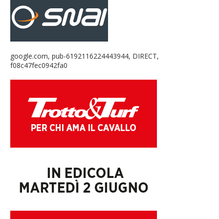
google.com, pub-6192116224443944, DIRECT,
f08c47fec0942fa0