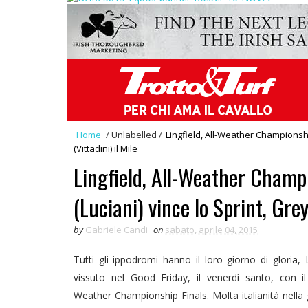
Home
/
Unlabelled
/
Lingfield, All-Weather Championship
(Vittadini) il Mile
Lingfield, All-Weather Champi
(Luciani) vince lo Sprint, Grey
by
Gabriele Candi
on
sabato, aprile 04, 2015
Tutti gli ippodromi hanno il loro giorno di gloria, 
vissuto nel Good Friday, il venerdì santo, con i
Weather Championship Finals. Molta italianità nella