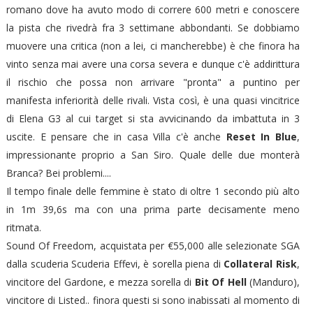
romano dove ha avuto modo di correre 600 metri e conoscere
la pista che rivedrà fra 3 settimane abbondanti. Se dobbiamo
muovere una critica (non a lei, ci mancherebbe) è che finora ha
vinto senza mai avere una corsa severa e dunque c'è addirittura
il rischio che possa non arrivare "pronta" a puntino per
manifesta inferiorità delle rivali. Vista così, è una quasi vincitrice
di Elena G3 al cui target si sta avvicinando da imbattuta in 3
uscite. E pensare che in casa Villa c'è anche
Reset In Blue
,
impressionante proprio a San Siro. Quale delle due monterà
Branca? Bei problemi....
Il tempo finale delle femmine è stato di oltre 1 secondo più alto
in 1m 39,6s ma con una prima parte decisamente meno
ritmata.
Sound Of Freedom, acquistata per €55,000 alle selezionate SGA
dalla scuderia Scuderia Effevi, è sorella piena di
Collateral Risk
,
vincitore del Gardone, e mezza sorella di
Bit Of Hell
(Manduro),
vincitore di Listed.. finora questi si sono inabissati al momento di