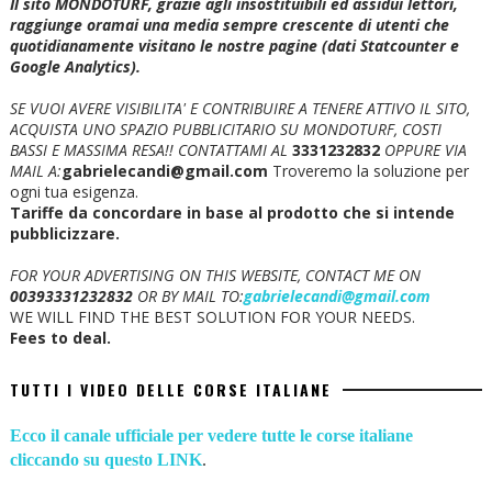
Il sito MONDOTURF, grazie agli insostituibili ed assidui lettori,
raggiunge oramai una media sempre crescente di utenti che
quotidianamente visitano le nostre pagine (dati Statcounter e
Google Analytics).
SE VUOI AVERE VISIBILITA' E CONTRIBUIRE A TENERE ATTIVO IL SITO,
ACQUISTA UNO SPAZIO PUBBLICITARIO SU MONDOTURF, COSTI
BASSI E MASSIMA RESA!!
CONTATTAMI AL
3331232832
OPPURE VIA
MAIL A:
gabrielecandi@gmail.com
Troveremo la soluzione per
ogni tua esigenza.
Tariffe da concordare in base al prodotto che si intende
pubblicizzare.
FOR YOUR ADVERTISING ON THIS WEBSITE, CONTACT ME ON
00393331232832
OR BY MAIL TO:
gabrielecandi@gmail.com
WE WILL FIND THE BEST SOLUTION FOR YOUR NEEDS.
Fees to deal.
TUTTI I VIDEO DELLE CORSE ITALIANE
Ecco il canale ufficiale per vedere tutte le corse italiane
cliccando su questo LINK
.