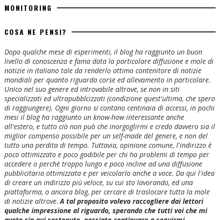
MONITORING
COSA NE PENSI?
Dopo qualche mese di esperimenti, il blog ha raggiunto un buon
livello di conoscenza e fama data la particolare diffusione e mole di
notizie in italiano tale da renderlo ottimo contenitore di notizie
mondiali per quanto riguarda corse ed allevamento in particolare.
Unico nel suo genere ed introvabile altrove, se non in siti
specializzati ed ultrapubblcizzati (condizione quest'ultima, che spero
di raggiungere). Ogni giorno si contano centinaia di accessi, in pochi
mesi il blog ha raggiunto un know-how interessante anche
all'estero, e tutto ciò non può che inorgoglirmi e credo davvero sia il
miglior compenso possibile per un self-made del genere, e non del
tutto una perdita di tempo. Tuttavia, opinione comune, l'indirizzo è
poco ottimizzato e poco godibile per chi ha problemi di tempo per
accedere o perchè troppo lungo e poco incline ad una diffusione
pubblicitaria ottimizzata e per veicolarlo anche a voce. Da qui l'idea
di creare un indirizzo più veloce, su cui sto lavorando, ed una
piattaforma, o ancora blog, per cercare di traslocare tutta la mole
di notizie altrove
.
A tal proposito volevo raccogliere dai lettori
qualche impressione al riguardo, sperando che tutti voi che mi
avete sin qui sostenuto, possiate continuare a seguirmi