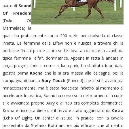
parte di
Sound
Of Freedom
(Duke Of
Marmalade) la
quale ha praticamente corso 200 metri per risolverla di classe
innata. La femmina della Effevi non è riuscita a trovare chi la
portasse fin sul palo e allora se l'è dovuta costruire in avanti da
tipica femmina "alfa", dominatrice. Appena in retta è andata in
lunga progressione e come al luna park, ha sbattuto fuori dalla
giostra prima
Kocna
che le si era messa alle calcagna, poi la
compagna di banco
Aury Touch
(Punced) che le si è avvicinata
minacciosamente, ma è stata ricacciata indietro al momento di
accelerare. In pratica, Sound ha corso solo nel momento in cui le
si è avvicinata proprio Aury e ai 150 era completa dominatrice.
Kocna è rinculata dietro, e il terzo è stato agganciato da
Cetra
(Echo Of Light). Un canter di salute, in pratica, con la cavalla
presentata da Stefano Botti ancora più efficace che al rientro