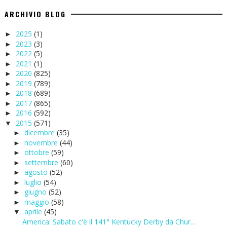
ARCHIVIO BLOG
2025
(1)
►
2023
(3)
►
2022
(5)
►
2021
(1)
►
2020
(825)
►
2019
(789)
►
2018
(689)
►
2017
(865)
►
2016
(592)
►
2015
(571)
▼
dicembre
(35)
►
novembre
(44)
►
ottobre
(59)
►
settembre
(60)
►
agosto
(52)
►
luglio
(54)
►
giugno
(52)
►
maggio
(58)
►
aprile
(45)
▼
America: Sabato c'è il 141° Kentucky Derby da Chur...