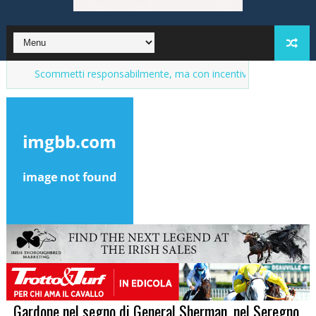
Scommetti responsabilmente, ma con incentivi
Market del purosang
Gardone nel segno di General Sherman, nel Seregno