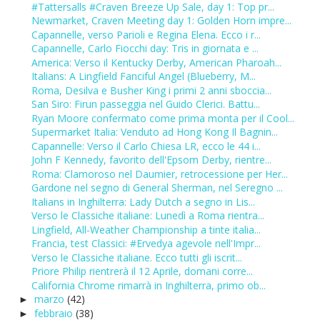
#Tattersalls #Craven Breeze Up Sale, day 1: Top pr...
Newmarket, Craven Meeting day 1: Golden Horn impre...
Capannelle, verso Parioli e Regina Elena. Ecco i r...
Capannelle, Carlo Fiocchi day: Tris in giornata e ...
America: Verso il Kentucky Derby, American Pharoah...
Italians: A Lingfield Fanciful Angel (Blueberry, M...
Roma, Desilva e Busher King i primi 2 anni sboccia...
San Siro: Firun passeggia nel Guido Clerici. Battu...
Ryan Moore confermato come prima monta per il Cool...
Supermarket Italia: Venduto ad Hong Kong Il Bagnin...
Capannelle: Verso il Carlo Chiesa LR, ecco le 44 i...
John F Kennedy, favorito dell'Epsom Derby, rientre...
Roma: Clamoroso nel Daumier, retrocessione per Her...
Gardone nel segno di General Sherman, nel Seregno ...
Italians in Inghilterra: Lady Dutch a segno in Lis...
Verso le Classiche italiane: Lunedì a Roma rientra...
Lingfield, All-Weather Championship a tinte italia...
Francia, test Classici: #Ervedya agevole nell'Impr...
Verso le Classiche italiane. Ecco tutti gli iscrit...
Priore Philip rientrerà il 12 Aprile, domani corre...
California Chrome rimarrà in Inghilterra, primo ob...
marzo
(42)
►
febbraio
(38)
►