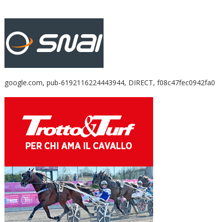
google.com, pub-6192116224443944, DIRECT, f08c47fec0942fa0