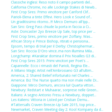
Classiche inglesi: Reso noto il campo partenti del...
California Chrome, no alle Lockinge Stakes di Newb...
First Crop Sires: Primo vincitore per Canford Clif...
Parioli-Elena a tinte Effevi. Hero Look e Sound of...
Un graditissimo ritorno...!!! Mirco Demuro all'Ipp...
San Siro: Greg Pass chiude la porta in faccia a Ci...
Aste: Doncaster 2yo Breeze Up Sale, top price per ...
First Crop Sires, primo vincitore per Zoffany. Was...
African Story e Prince Bishop, ritirati e pensiona...
Epsom, tempo di trial per il Derby: Christophermar...
San Siro: Roccia D'Oro vince..ma non illumina Mila...
Longchamp: #Karaktar domina il Prix Noailles G3 di...
First Crop Sires 2015: Primi vincitori per Poet's ...
Capannelle: Ecco i rimasti del Parioli, Regina Ele...
A Milano Magic Artist nell'Ambrosiano G3 all'ultim...
America, 2: Shared Belief infortunato nel Charles ...
America: Biz The Nurse quarto ma non male nelle Di...
Giappone: Mirco Demuro, ancora lui! Quarta vittori...
Newbury: Redstart e Muhaarar, sorprese nelle Green...
Italians: A segno Antonio Fresu a Newbury, doppiet...
Les italiens: Vittoria in Listed per Cristian Demu...
#Tattersalls Craven Breeze-Up Sale 2015, top price...
Newmarket, Craven Meeting day 2: Kool Kompany da d...