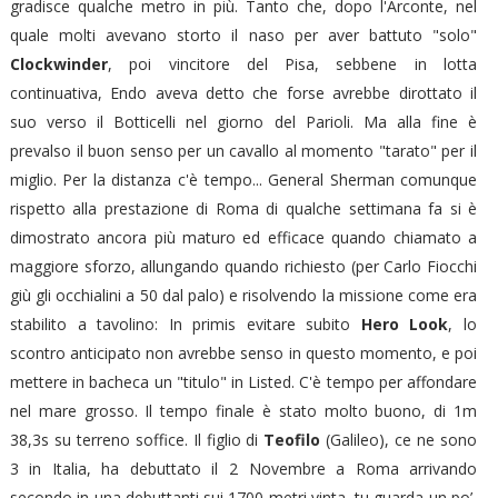
gradisce qualche metro in più. Tanto che, dopo l'Arconte, nel
quale molti avevano storto il naso per aver battuto "solo"
Clockwinder
, poi vincitore del Pisa, sebbene in lotta
continuativa, Endo aveva detto che forse avrebbe dirottato il
suo verso il Botticelli nel giorno del Parioli. Ma alla fine è
prevalso il buon senso per un cavallo al momento "tarato" per il
miglio. Per la distanza c'è tempo... General Sherman comunque
rispetto alla prestazione di Roma di qualche settimana fa si è
dimostrato ancora più maturo ed efficace quando chiamato a
maggiore sforzo, allungando quando richiesto (per Carlo Fiocchi
giù gli occhialini a 50 dal palo) e risolvendo la missione come era
stabilito a tavolino: In primis evitare subito
Hero Look
, lo
scontro anticipato non avrebbe senso in questo momento, e poi
mettere in bacheca un "titulo" in Listed. C'è tempo per affondare
nel mare grosso. Il tempo finale è stato molto buono, di 1m
38,3s su terreno soffice.
Il figlio di
Teofilo
(Galileo), ce ne sono
3 in Italia, ha debuttato il 2 Novembre a Roma arrivando
secondo in una debuttanti sui 1700 metri vinta, tu guarda un po’,