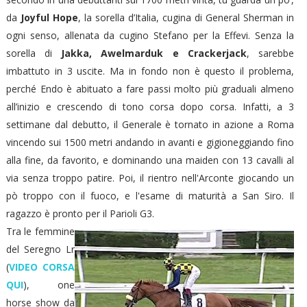
da
Joyful Hope
, la sorella d’Italia, cugina di General Sherman in
ogni senso, allenata da cugino Stefano per la Effevi. Senza la
sorella di
Jakka, Awelmarduk e Crackerjack
, sarebbe
imbattuto in 3 uscite. Ma in fondo non è questo il problema,
perché Endo è abituato a fare passi molto più graduali almeno
all’inizio e crescendo di tono corsa dopo corsa. Infatti, a 3
settimane dal debutto, il Generale è tornato in azione a Roma
vincendo sui 1500 metri andando in avanti e gigioneggiando fino
alla fine, da favorito, e dominando una maiden con 13 cavalli al
via senza troppo patire. Poi, il rientro nell'Arconte giocando un
pò troppo con il fuoco, e l'esame di maturità a San Siro. Il
ragazzo è pronto per il Parioli G3.
Tra le femmine
del Seregno Lr
(
VIDEO CORSA
QUI
), one
horse show da