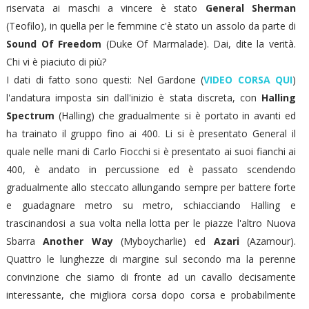
riservata ai maschi a vincere è stato
General Sherman
(Teofilo), in quella per le femmine c'è stato un assolo da parte di
Sound Of Freedom
(Duke Of Marmalade). Dai, dite la verità.
Chi vi è piaciuto di più?
I dati di fatto sono questi: Nel Gardone (
VIDEO CORSA QUI
)
l'andatura imposta sin dall'inizio è stata discreta, con
Halling
Spectrum
(Halling) che gradualmente si è portato in avanti ed
ha trainato il gruppo fino ai 400. Li si è presentato General il
quale nelle mani di Carlo Fiocchi si è presentato ai suoi fianchi ai
400, è andato in percussione ed è passato scendendo
gradualmente allo steccato allungando sempre per battere forte
e guadagnare metro su metro, schiacciando Halling e
trascinandosi a sua volta nella lotta per le piazze l'altro Nuova
Sbarra
Another Way
(Myboycharlie) ed
Azari
(Azamour).
Quattro le lunghezze di margine sul secondo ma la perenne
convinzione che siamo di fronte ad un cavallo decisamente
interessante, che migliora corsa dopo corsa e probabilmente