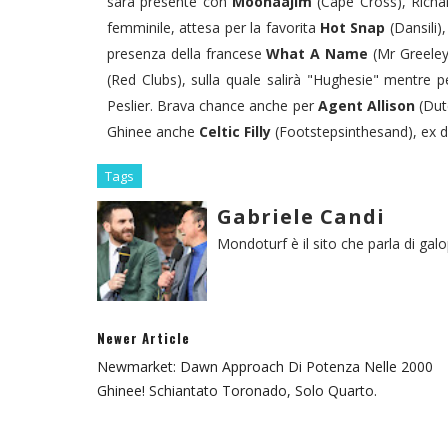
sarà presente con
Moohaajim
(Cape Cross), Richa
femminile, attesa per la favorita
Hot Snap
(Dansili)
presenza della francese
What A Name
(Mr Greeley
(Red Clubs), sulla quale salirà "Hughesie" mentre 
Peslier. Brava chance anche per
Agent Allison
(Dut
Ghinee anche
Celtic Filly
(Footstepsinthesand), ex d
Tags
Gabriele Candi
Mondoturf è il sito che parla di gal
Newer Article
Newmarket: Dawn Approach Di Potenza Nelle 2000
Ghinee! Schiantato Toronado, Solo Quarto.