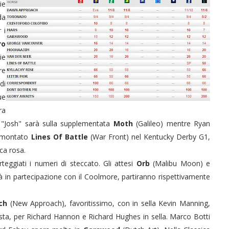
ie
da
 i
ro
ie
re
di
ue
ra
 "Josh" sarà sulla supplementata
Moth
(Galileo) mentre Ryan
r montato
Lines Of Battle
(War Front) nel Kentucky Derby G1,
ca rosa.
eggiati i numeri di steccato. Gli attesi
Orb
(Malibu Moon) e
 in partecipazione con il Coolmore, partiranno rispettivamente
ach
(New Approach), favoritissimo, con in sella Kevin Manning,
ista, per Richard Hannon e Richard Hughes in sella. Marco Botti