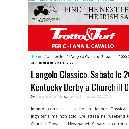
Home
/
Unlabelled
/
L'angolo Classico. Sabato le 2000
primavera entra nel vivo..
L'angolo Classico. Sabato le
Kentucky Derby a Churchill Do
by
Gabriele Candi
on
giovedì, maggio 02, 2013
Intanto comincia a salire la febbre Classica 
Inghilterra ma non solo. C'è attesa nel weekend t
Churchill Downs e Newmarket. Sabato si corrono 