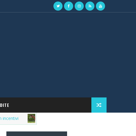
DITE
vi
Market del purosangue, la lista delle fattrici i
FATTRICI