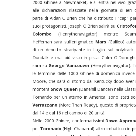
2000 Ghinee a Newmarket, e si entra nel vivo graz
alle dichiarazioni rilasciate nella giornata di ieri 
parte di Aidan O'Brien che ha distribuito i "cap" per
suoi protagonisti. Joseph O'Brien salirà su
Cristofo
Colombo
(Henrythenavigator) mentre Seam
Heffernan sarà sull'enigmatico
Mars
(Galileo) auto
di un debutto straripante in Luglio sul polytrack 
Dundalk e mai più visto in pista. Colm O'Donogh
sarà su
George Vancouver
(Henrythenavigator). T
le femmine delle 1000 Ghinee di domenica invece
Moore, che sarà di ritorno dal Kentucky dopo ave
monterà
Snow Queen
(Danehill Dancer) nella Classi
Tornando per un attimo in America, sono stati sort
Verrazzano
(More Than Ready), questo di proprietà
dal 14 e dal 16 nel campo di 20 unità.
Nelle 2000 Ghinee, confermatissimi
Dawn Appro
poi
Toronado
(High Chaparral) altro imbattuto in p