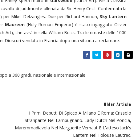
rd Fahey spera molto in
Garswood
(Dutch Art). Nella Classica
, cavalla di Juddmonte allenata da Sir Henry Cecil. Confermata la
) per Mikel Delzangles. Due per Richard Hannon,
Sky Lantern
per
Maureen
(Holy Roman Emperor) è stato ingaggiato Olivier
ch Art), che avrà in sella William Buick. Tra le rimaste delle 1000
ei Dioscuri venduta in Francia dopo una vittoria a reclamare.
oppo a 360 gradi, nazionale e internazionale
Older Article
I Primi Debutti Di Spicco A Milano E Roma: Crissolo
Straripante Nel Lampugnano. Lady Dutch Nel Poncia,
Maremmadiavola Nel Marguerite Vernaut E L'atteso Jack's
Lantern Nel Tolouse Lautrec.