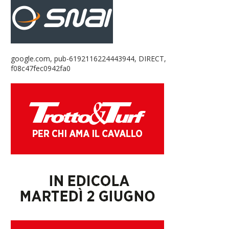
google.com, pub-6192116224443944, DIRECT,
f08c47fec0942fa0