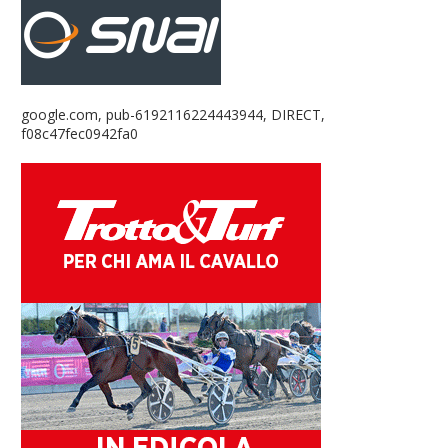
google.com, pub-6192116224443944, DIRECT,
f08c47fec0942fa0