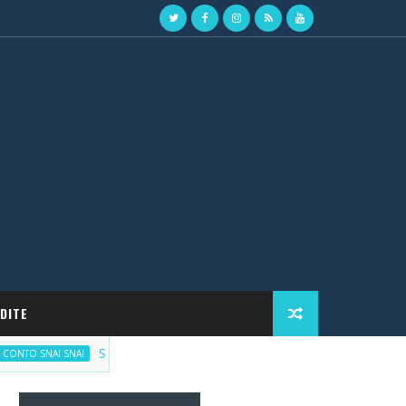
DITE
Scommetti responsabilmente, ma con incentivi
SNAI SNAI