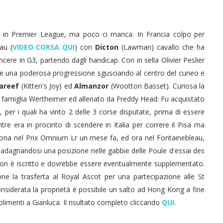
er in Premier League, ma poco ci manca. In Francia colpo per
au (
VIDEO CORSA QUI
) con
Dicton
(Lawman) cavallo che ha
incere in G3, partendo dagli handicap. Con in sella Olivier Peslier
re una poderosa progressione sgusciando al centro del cuneo e
areef
(Kitten's Joy) ed
Almanzor
(Wootton Basset). Curiosa la
a famiglia Wertheimer ed allenato da Freddy Head: Fu acquistato
 per i quali ha vinto 2 delle 3 corse disputate, prima di essere
 era in procinto di scendere in Italia per correre il Pisa ma
ttoria nel Prix Omnium Lr un mese fa, ed ora nel Fontainebleau,
adagnandosi una posizione nelle gabbie delle Poule d'essai des
non è iscritto e dovrebbe essere eventualmente supplementato.
ne la trasferta al Royal Ascot per una partecipazione alle St
siderata la proprietà è possibile un salto ad Hong Kong a fine
plimenti a Gianluca. Il risultato completo cliccando
QUI
.