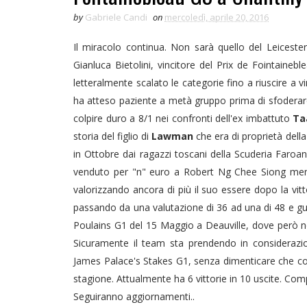
by
Gabriele Candi
on
mercoledì, aprile 20, 2016
Il miracolo continua. Non sarà quello del Leicest
Gianluca Bietolini, vincitore del Prix de Fointaineble
letteralmente scalato le categorie fino a riuscire a v
ha atteso paziente a metà gruppo prima di sfodera
colpire duro a 8/1 nei confronti dell'ex imbattuto
Ta
storia del figlio di
Lawman
che era di proprietà dell
in Ottobre dai ragazzi toscani della Scuderia Faroan,
venduto per "n" euro a Robert Ng Chee Siong mentre
valorizzando ancora di più il suo essere dopo la vi
passando da una valutazione di 36 ad una di 48 e gu
Poulains G1 del 15 Maggio a Deauville, dove però 
Sicuramente il team sta prendendo in considerazio
James Palace's Stakes G1, senza dimenticare che con
stagione. Attualmente ha 6 vittorie in 10 uscite. Com
Seguiranno aggiornamenti..