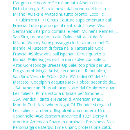
L'angolo del ricordo: Se n'è andato Alberto Lizza,...
Di tutto un pò: Ecco le news dal mondo del turf in...
Milano: #Oaks e #Vittadini, tutto pronto. Ecco i c...
+++ultim'ora+++: Circus Couture supplementato dall...
Francia: Tutto pronto per il rientro di #Treve! Ve...
Germania: #Karpino domina le Mehl Mulhens-Rennen (...
San Siro, manca poco alle Oaks e Vittadini del 31 ...
Milano: Victory Song passeggia letteralmente nel C...
Irlanda: Al Kazeem di forza nella Tattersalls Gold...
Francia: #Solow vola sull'Ispahan, Cirrus quarto a...
Irlanda: #Gleneagles rischia ma risolve con stile ...
Aste: Goresbridge Breeze-Up Sale, top price per un...
Programmi: Magic Artist, secondo del Repubblica, c...
San Siro: Verso le #Oaks G2 e #Vittadini G2 del 31...
Mercato: Godolphin acquista Jack Hobbs, secondo de...
USA: American Pharoah acquistato dal Coolmore quan...
Les italiens: Prima vittoria ufficiale per Simone ...
USA: Venduti i diritti allevatori di American Phar...
Mondo Turf: A Newbury Night Of Thunder si regala l...
Les italiens: Umberto Rispoli vittoria numero 16 i...
Capannelle: #Goldstream stravince il 132^ Derby It...
America: American Pharoah domina le Preakness Stak...
Personaggi da Derby: Time Chant, professione catti...