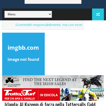
Scommetti responsabilmente, ma con incentivi
Market del purosan
Irlanda: Al Kazeem di forza nella Tattersalls Gold