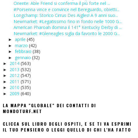
Oriente: Able Friend si conferma il più forte nel ...
#Porsenna vince e convince nel Bereguardo, obietti...
Longchamp: Storico Cirrus Des Aigles! A 9 anni suo...
Newmarket: #Legatissimo fino in fondo nelle 1000 G...
American Pharoah domina il 141° Kentucky Derby di ...
Newmarket: #Gleneagles sigla da favorito le 2000 G...
aprile
(45)
►
marzo
(42)
►
febbraio
(38)
►
gennaio
(32)
►
2014
(563)
►
2013
(532)
►
2012
(547)
►
2011
(571)
►
2010
(535)
►
2009
(640)
►
LA MAPPA "GLOBALE" DEI CONTATTI DI
MONDOTURF.NET
CLICCA SUL LIBRO DEGLI OSPITI, E SE TI VA ESPRIMI
IL TUO PENSIERO O LEGGI QUELLO DI CHI L'HA FATTO