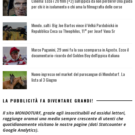
Cinema: Ecco i 20 film (+2) sull'ippica da non perdere! Una guida
per chi è in isolamento o chi ama la filmografia delle corse
Mondo..salti: Big Joe Bartos vince il Velká Pardubická in
Repubblica Ceca su Theophilos, 11° per Josef Vana Sr
Marco Paganini, 29 anni fa la sua scomparsa in Agosto. Ecco il
documentario-ricordo del Golden Boy dell'ippica italiana
Nuovo ingresso nel market del purosangue di Mondoturf. La
lista al 3 Giugno
LA PUBBLICITÀ FA DIVENTARE GRANDI!
Il sito MONDOTURF, grazie agli insostituibili ed assidui lettori,
raggiunge oramai una media sempre crescente di utenti che
quotidianamente visitano le nostre pagine (dati Statcounter e
Google Analytics).