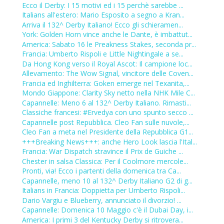
Ecco il Derby: I 15 motivi ed i 15 perchè sarebbe ...
Italians all'estero: Mario Esposito a segno a Kran...
Arriva il 132^ Derby Italiano! Ecco gli schieramen...
York: Golden Horn vince anche le Dante, è imbattut...
America: Sabato 16 le Preakness Stakes, seconda pr...
Francia: Umberto Rispoli e Little Nightingale a se...
Da Hong Kong verso il Royal Ascot: Il campione loc...
Allevamento: The Wow Signal, vincitore delle Coven...
Francia ed Inghilterra: Goken emerge nel Texanita,...
Mondo Giappone: Clarity Sky netto nella NHK Mile C...
Capannelle: Meno 6 al 132^ Derby Italiano. Rimasti...
Classiche francesi: #Ervedya con uno spunto secco ...
Capannelle post Repubblica. Cleo Fan sulle nuvole,...
Cleo Fan a meta nel Presidente della Repubblica G1...
+++Breaking News+++: anche Hero Look lascia l'Ital...
Francia: War Dispatch stravince il Prix de Guiche ...
Chester in salsa Classica: Per il Coolmore mercole...
Pronti, via! Ecco i partenti della domenica tra Ca...
Capannelle, meno 10 al 132^ Derby Italiano G2 di g...
Italians in Francia: Doppietta per Umberto Rispoli...
Dario Vargiu e Blueberry, annunciato il divorzio! ...
Capannelle: Domenica 10 Maggio c'è il Dubai Day, i...
America: I primi 3 del Kentucky Derby si ritrovera...