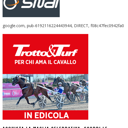
google.com, pub-6192116224443944, DIRECT, f08c47fec0942fa0