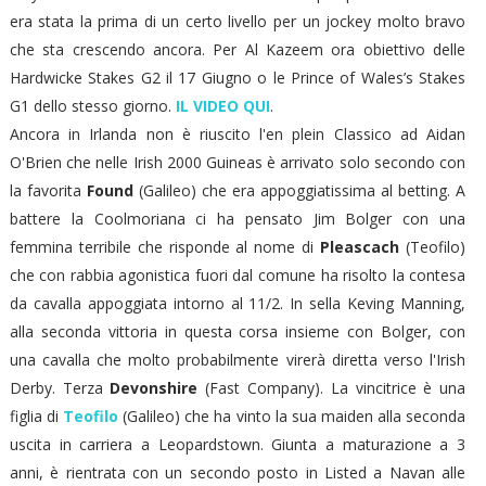
era stata la prima di un certo livello per un jockey molto bravo
che sta crescendo ancora. Per Al Kazeem ora obiettivo delle
Hardwicke Stakes G2 il 17 Giugno o le Prince of Wales’s Stakes
G1 dello stesso giorno.
IL VIDEO QUI
.
Ancora in Irlanda non è riuscito l'en plein Classico ad Aidan
O'Brien che nelle Irish 2000 Guineas è arrivato solo secondo con
la favorita
Found
(Galileo) che era appoggiatissima al betting. A
battere la Coolmoriana ci ha pensato Jim Bolger con una
femmina terribile che risponde al nome di
Pleascach
(Teofilo)
che con rabbia agonistica fuori dal comune ha risolto la contesa
da cavalla appoggiata intorno al 11/2. In sella Keving Manning,
alla seconda vittoria in questa corsa insieme con Bolger, con
una cavalla che molto probabilmente virerà diretta verso l'Irish
Derby. Terza
Devonshire
(Fast Company). La vincitrice è una
figlia di
Teofilo
(Galileo) che ha vinto la sua maiden alla seconda
uscita in carriera a Leopardstown. Giunta a maturazione a 3
anni, è rientrata con un secondo posto in Listed a Navan alle