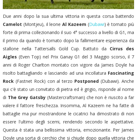
Due anni dopo la sua ultima vittoria in questa corsa battendo
Camelot
(Montjeu), il leone
Al Kazeem
(
Dubawi
) è tornato più
forte di prima collezionando il suo 4° successo a livello di G1, ma
il primo da quando è tornato dopo la fallimentare esperienza da
stallone nella Tattersalls Gold Cup. Battuto da
Cirrus des
Aigles
(Even Top) nel Prix Ganay G1 del 3 Maggio scorso, il 7
anni di Roger Charlton montato con vigore da James Doyle ha
risolto battagliando e lasciando ad una incollatura
Fascinating
Rock
(Fastnet Rock) con al terzo
Postponed
(Dubawi). Anche
qui c'è stato un convitato di pietra ed è grigio, risponde al nome
di
The Grey Gatsby
(Mastercraftsman) che non è riuscito a far
valere il fattore freschezza. Insomma, Al Kazeem ne ha fatte di
battaglie ma pur mostrandone le cicatrici ha dimostrato di non
essere l'ultimo degli scemi, rendendo secondo le aspettative.
Questa è stata una bellissima vittoria, emozionante. Per James
Doyle una sorta di cerchio che si chiude dopo quella vittoria che