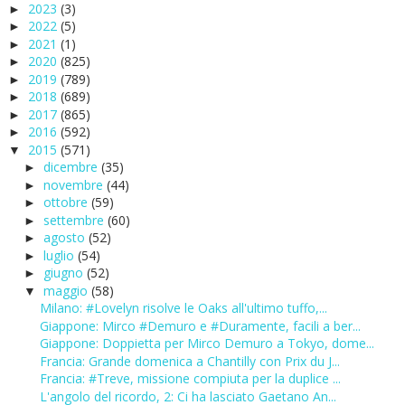
2023
(3)
►
2022
(5)
►
2021
(1)
►
2020
(825)
►
2019
(789)
►
2018
(689)
►
2017
(865)
►
2016
(592)
►
2015
(571)
▼
dicembre
(35)
►
novembre
(44)
►
ottobre
(59)
►
settembre
(60)
►
agosto
(52)
►
luglio
(54)
►
giugno
(52)
►
maggio
(58)
▼
Milano: #Lovelyn risolve le Oaks all'ultimo tuffo,...
Giappone: Mirco #Demuro e #Duramente, facili a ber...
Giappone: Doppietta per Mirco Demuro a Tokyo, dome...
Francia: Grande domenica a Chantilly con Prix du J...
Francia: #Treve, missione compiuta per la duplice ...
L'angolo del ricordo, 2: Ci ha lasciato Gaetano An...