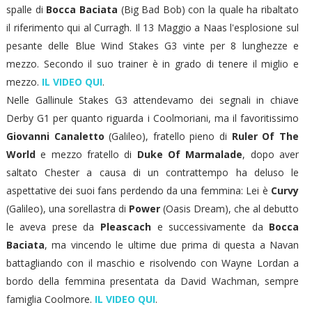
spalle di
Bocca Baciata
(Big Bad Bob) con la quale ha ribaltato
il riferimento qui al Curragh. Il 13 Maggio a Naas l'esplosione sul
pesante delle Blue Wind Stakes G3 vinte per 8 lunghezze e
mezzo. Secondo il suo trainer è in grado di tenere il miglio e
mezzo.
IL VIDEO QUI
.
Nelle Gallinule Stakes G3 attendevamo dei segnali in chiave
Derby G1 per quanto riguarda i Coolmoriani, ma il favoritissimo
Giovanni Canaletto
(Galileo), fratello pieno di
Ruler Of The
World
e mezzo fratello di
Duke Of Marmalade
, dopo aver
saltato Chester a causa di un contrattempo ha deluso le
aspettative dei suoi fans perdendo da una femmina: Lei è
Curvy
(Galileo), una sorellastra di
Power
(Oasis Dream), che al debutto
le aveva prese da
Pleascach
e successivamente da
Bocca
Baciata
, ma vincendo le ultime due prima di questa a Navan
battagliando con il maschio e risolvendo con Wayne Lordan a
bordo della femmina presentata da David Wachman, sempre
famiglia Coolmore.
IL VIDEO QUI
.