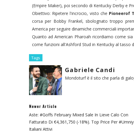
(Empire Maker), poi secondo di Kentucky Derby e Pre
Obiettivo: Ripetere l'incrocio, visto che
Pioneerof T
corsa per Bobby Frankel, sbolognato troppo prem
America per seguire dinamiche commerciali importan
Quanto ad American Pharoah ricordiamo come sia s
come funzioni all'Ashford Stud in Kentucky al tasso 
Tags
Gabriele Candi
Mondoturf è il sito che parla di gal
Newer Article
Aste: #Goffs February Mixed Sale In Lieve Calo Con
Fatturato Di €4,361,750 (-18%). Top Price Per #Umniy
Italiani Attivi