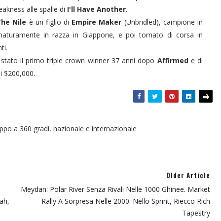
akness alle spalle di
I'll Have Another
.
he Nile
è un figlio di
Empire Maker
(Unbridled), campione in
aturamente in razza in Giappone, e poi tornato di corsa in
ti.
tato il primo triple crown winner 37 anni dopo
Affirmed
e di
di $200,000.
oppo a 360 gradi, nazionale e internazionale
Older Article
Meydan: Polar River Senza Rivali Nelle 1000 Ghinee. Market
ah,
Rally A Sorpresa Nelle 2000. Nello Sprint, Riecco Rich
Tapestry