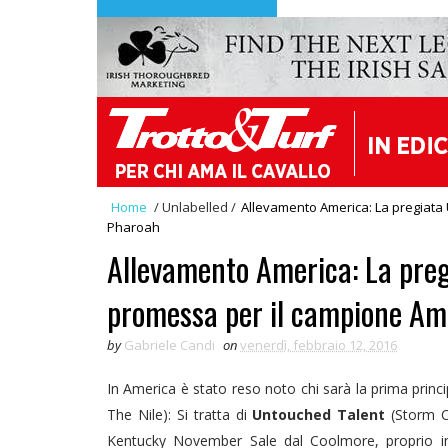
Home
/
Unlabelled
/
Allevamento America: La pregiata
Pharoah
Allevamento America: La pre
promessa per il campione A
by
Gabriele Candi
on
venerdì, febbraio 12, 2016
In America è stato reso noto chi sarà la prima princ
The Nile): Si tratta di
Untouched Talent
(Storm Ca
Kentucky November Sale dal Coolmore, proprio in