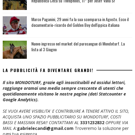
Repubblica Ceca su Theophilos, 11° per Josef Vana Sr
Marco Paganini, 29 anni fa la sua scomparsa in Agosto. Ecco il
documentario-ricordo del Golden Boy dell'ippica italiana
Nuovo ingresso nel market del purosangue di Mondoturf. La
lista al 3 Giugno
LA PUBBLICITÀ FA DIVENTARE GRANDI!
Il sito MONDOTURF, grazie agli insostituibili ed assidui lettori,
raggiunge oramai una media sempre crescente di utenti che
quotidianamente visitano le nostre pagine (dati Statcounter e
Google Analytics).
SE VUOI AVERE VISIBILITA' E CONTRIBUIRE A TENERE ATTIVO IL SITO,
ACQUISTA UNO SPAZIO PUBBLICITARIO SU MONDOTURF, COSTI
BASSI E MASSIMA RESA!!
CONTATTAMI AL
3331232832
OPPURE VIA
MAIL A:
gabrielecandi@gmail.com
Troveremo la soluzione per
ogni tua esigenza.