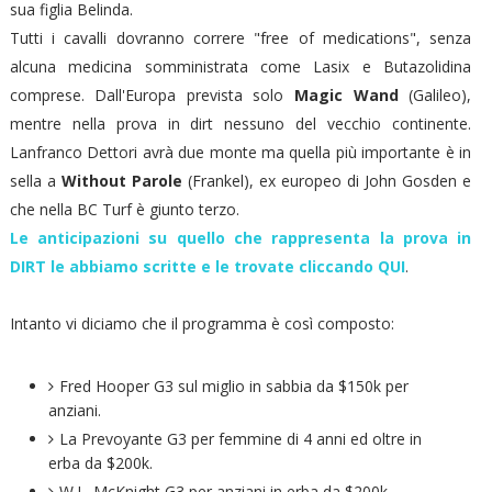
sua figlia Belinda.
Tutti i cavalli dovranno correre "free of medications", senza
alcuna medicina somministrata come Lasix e Butazolidina
comprese. Dall'Europa prevista solo
Magic Wand
(Galileo),
mentre nella prova in dirt nessuno del vecchio continente.
Lanfranco Dettori avrà due monte ma quella più importante è in
sella a
Without Parole
(Frankel), ex europeo di John Gosden e
che nella BC Turf è giunto terzo.
Le anticipazioni su quello che rappresenta la prova in
DIRT le abbiamo scritte e le trovate cliccando QUI
.
Intanto vi diciamo che il programma è così composto:
Fred Hooper G3 sul miglio in sabbia da $150k per
anziani.
La Prevoyante G3 per femmine di 4 anni ed oltre in
erba da $200k.
W.L. McKnight G3 per anziani in erba da $200k.