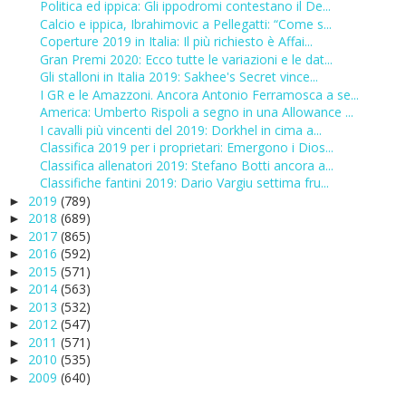
Politica ed ippica: Gli ippodromi contestano il De...
Calcio e ippica, Ibrahimovic a Pellegatti: “Come s...
Coperture 2019 in Italia: Il più richiesto è Affai...
Gran Premi 2020: Ecco tutte le variazioni e le dat...
Gli stalloni in Italia 2019: Sakhee's Secret vince...
I GR e le Amazzoni. Ancora Antonio Ferramosca a se...
America: Umberto Rispoli a segno in una Allowance ...
I cavalli più vincenti del 2019: Dorkhel in cima a...
Classifica 2019 per i proprietari: Emergono i Dios...
Classifica allenatori 2019: Stefano Botti ancora a...
Classifiche fantini 2019: Dario Vargiu settima fru...
2019
(789)
►
2018
(689)
►
2017
(865)
►
2016
(592)
►
2015
(571)
►
2014
(563)
►
2013
(532)
►
2012
(547)
►
2011
(571)
►
2010
(535)
►
2009
(640)
►