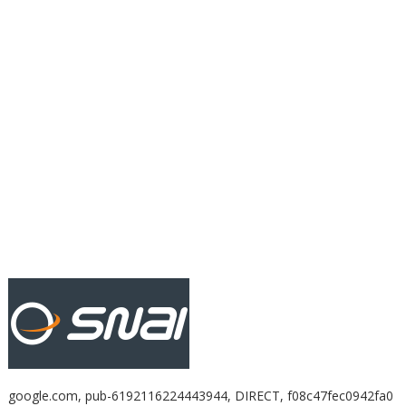
google.com, pub-6192116224443944, DIRECT, f08c47fec0942fa0