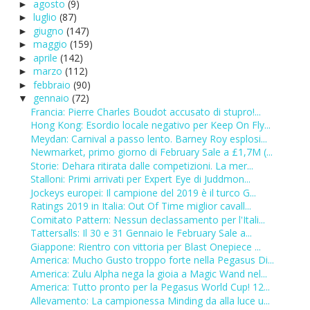
agosto
(9)
►
luglio
(87)
►
giugno
(147)
►
maggio
(159)
►
aprile
(142)
►
marzo
(112)
►
febbraio
(90)
►
gennaio
(72)
▼
Francia: Pierre Charles Boudot accusato di stupro!...
Hong Kong: Esordio locale negativo per Keep On Fly...
Meydan: Carnival a passo lento. Barney Roy esplosi...
Newmarket, primo giorno di February Sale a £1,7M (...
Storie: Dehara ritirata dalle competizioni. La mer...
Stalloni: Primi arrivati per Expert Eye di Juddmon...
Jockeys europei: Il campione del 2019 è il turco G...
Ratings 2019 in Italia: Out Of Time miglior cavall...
Comitato Pattern: Nessun declassamento per l'Itali...
Tattersalls: Il 30 e 31 Gennaio le February Sale a...
Giappone: Rientro con vittoria per Blast Onepiece ...
America: Mucho Gusto troppo forte nella Pegasus Di...
America: Zulu Alpha nega la gioia a Magic Wand nel...
America: Tutto pronto per la Pegasus World Cup! 12...
Allevamento: La campionessa Minding da alla luce u...