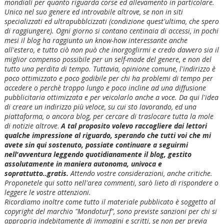
mondiali per quanto riguarda corse ed allevamento in particolare.
Unico nel suo genere ed introvabile altrove, se non in siti
specializzati ed ultrapubblcizzati (condizione quest'ultima, che spero
di raggiungere). Ogni giorno si contano centinaia di accessi, in pochi
mesi il blog ha raggiunto un know-how interessante anche
all'estero, e tutto ciò non può che inorgoglirmi e credo davvero sia il
miglior compenso possibile per un self-made del genere, e non del
tutto una perdita di tempo. Tuttavia, opinione comune, l'indirizzo è
poco ottimizzato e poco godibile per chi ha problemi di tempo per
accedere o perchè troppo lungo e poco incline ad una diffusione
pubblicitaria ottimizzata e per veicolarlo anche a voce. Da qui l'idea
di creare un indirizzo più veloce, su cui sto lavorando, ed una
piattaforma, o ancora blog, per cercare di traslocare tutta la mole
di notizie altrove
.
A tal proposito volevo raccogliere dai lettori
qualche impressione al riguardo, sperando che tutti voi che mi
avete sin qui sostenuto, possiate continuare a seguirmi
nell'avventura leggendo quotidianamente il blog, gestito
assolutamente in maniera autonoma, univoca e
soprattutto..gratis.
Attendo vostre considerazioni, anche critiche.
Proponetele qui sotto nell'area commenti, sarò lieto di rispondere o
leggere le vostre attenzioni.
Ricordiamo inoltre come tutto il materiale pubblicato è soggetto al
copyright del marchio "Mondoturf", sono previste sanzioni per chi si
appropria indebitamente di immagini e scritti, se non per previa