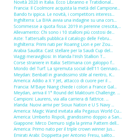
Novità 2020 in Italia. Ecco Libranno e Tratidional...
Francia: Il Coolmore acquista la metà del Campione...
Bando tv ippica. Le novità, i competitors interess...
Inghilterra: La BHA avvia una indagine su una cors...
Scommesse a quota fissa: 2019 in perenne crescita,...
Allevamento: Chi sono i 10 stalloni più costosi de...
Aste: Tattersalls pubblica il catalogo delle Febru...
Inghilterra: Primi nati per Roaring Lion e per Zou...
Arabia Saudita: Cast stellare per la Saudi Cup del...
Viaggi meravigliosi: In Irlanda l'Irish Stallion T...
Corse straniere in Italia: Settimana con galoppo f...
Mondo del Turf: La spremuta social dell'11 Gennaio...
Meydan: Benbatl in grandissimo stile al rientro, K...
America: Addio a X Y Jet, attacco di cuore per il ...
Francia: M'Baye Niang chiede i colori a France Gal...
Meydan, arriva il 1° Round del Maktoum Challenge. ...
Campioni: Laurens, via alla carriera di fattrice. ...
Irlanda: Nuovi arrivi per Sioux Nation e U S Navy ...
America: Magic Wand invitata alla Pegasus World Cu...
America: Umberto Rispoli, grandissimo doppio a San...
Giappone: Mirco Demuro sigla la prima Pattern dell...
America: Primo nato per il triple crown winner Jus...
Emirati Arabi: Doppietta per Antonio Fresu, salito...