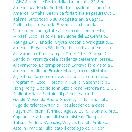
L'ANAG riferisce l'esito della riunione del 22 Gen...
America #2: Bricks And Mortar cavallo dell'anno 20...
America: Omaha Beach da forfait alla Pegasus! Out ...
Italians: Strepitoso 6 su 8 degli italiani a Cagne...
Politica ippica: Isabella Bezzera alla tv per la s...
San Siro: Acque agitate al centro di allenamento, ...
Mipaaf: Ecco l'esito della riunione del 22 Gennaio...
Ratings 2019: Enable, Crystal Ocean e Waldgeist su...
America: Pegasus World Cup in accettazione e visio...
Allevamento: Primi nati per Order Of St George, Cl...
Bando tv: Proroga della scadenza dei termini prese...
Allevamento: La campionessa Zarkava farà visita a ...
America: Addio ad Empire Maker, uno degli stalloni...
Argentina: Cargo con 6 cavalli bloccato dalla Poli...
Programmi: Ecco il libretto in PDF di Capannelle p...
Hong Kong: Doppio John Size e Joao Moreira nei 2 G...
Stalloni: Affaire Solitaire, il più richiesto in I...
Gérald Mossé da Bruno Grizzetti, c'è la firma sul ...
Fuga dei talenti: Antonio Fresu leader della class...
Pagamenti premi fermi ad Agosto 2019. Monta la pro...
Capannelle: Atti vandalici sulle piste di Ciampino...
Italians: Andrea Marcialis, Way to..Riyadh. Ambizi...
Aste in Francia: Pubblicato il catalogo delle Febr...