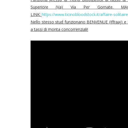
Superiore (Va) Via Per Gornate. M
LINK:
https://www.ticinobloodstock.it/affaire-solitaire
Nello stesso stud funzionano BENVENUE (Iffraaj) 
a tassi di monta concorrenziali!