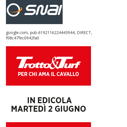
google.com, pub-6192116224443944, DIRECT,
f08c47fec0942fa0