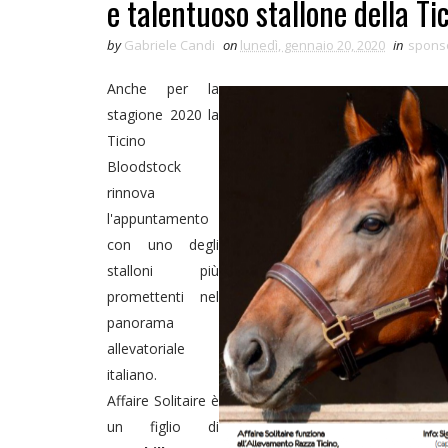
e talentuoso stallone della Ti
by
Gabriele Candi
on
lunedì, gennaio 20, 2020
in
spons
Anche per la
stagione 2020 la
Ticino
Bloodstock
rinnova
l'appuntamento
con uno degli
stalloni più
promettenti nel
panorama
allevatoriale
italiano.
Affaire Solitaire è
un figlio di