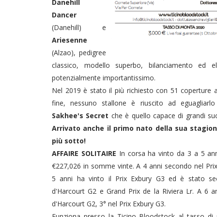
Danehill
Dancer
(Danehill) e
Ariesenne
(Alzao), pedigree
classico, modello superbo, bilanciamento ed e
potenzialmente importantissimo.
Nel 2019 è stato il più richiesto con 51 coperture
fine, nessuno stallone è riuscito ad eguaglia
Sakhee's Secret
che è quello capace di grandi succ
Arrivato anche il primo nato della sua stagion
più sotto!
AFFAIRE SOLITAIRE
In corsa ha vinto da 3 a 5 ann
€227,026 in somme vinte. A 4 anni secondo nel Prix
5 anni ha vinto il Prix Exbury G3 ed è stato se
d'Harcourt G2 e Grand Prix de la Riviera Lr. A 6 an
d'Harcourt G2, 3° nel Prix Exbury G3.
Funziona presso la Ticino Bloodstock al tasso di