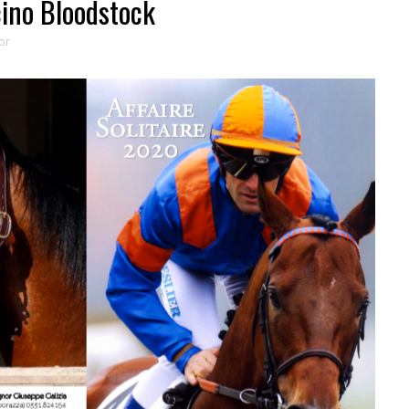
cino Bloodstock
or