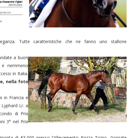
leganza. Tutte caratteristiche che ne fanno uno stallone
 andate a buon
rlo e nemmeno
essi in Italia.
e, nella foto
i in Francia e
 Lyphard Lr. a
condo di Prix
ni 3° nel Prix
 monta di €3,000 presso l'Allevamento Razza Ticino, Gornate