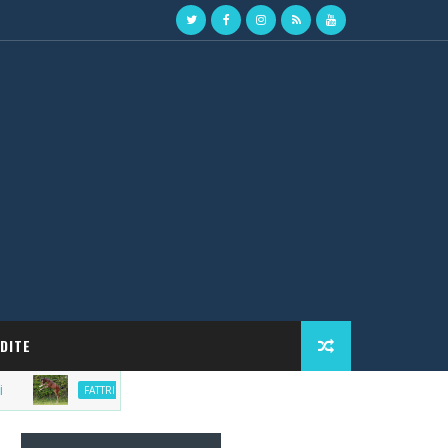
DITE
Market del purosangue, la lista delle fattrici in vendita. 
FATTRICI