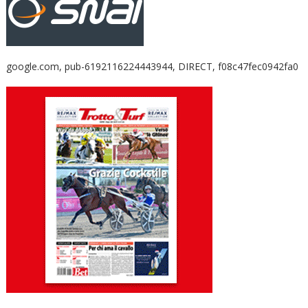
google.com, pub-6192116224443944, DIRECT, f08c47fec0942fa0