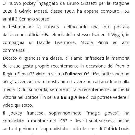
Ul nuovo jockey ingaggiato da Bruno Grizzetti per la stagione
2020 è Gérald Mossé, classe 1967, ha appena compiuto i 53
anni il 3 Gennaio scorso.
A testimoniare la chiusura dell'accordo una foto postata
dall'account ufficiale Facebook dello stesso trainer di Viggiù, in
compagnia di Davide Livermore, Nicola Pinna ed altri
commensali.
Dotato di grandissima classe, ci siamo rinfrescati la memoria
delle sue gesta proprio recentemente in occasione del Premio
Regina Elena G3 vinto in sella a
Fullness Of Life
, bullizzando un
pò gli avversari, ma dimostrando di avere un carisma fuori dalla
media. Di lui si ricorda, sempre in Italia recentemente, anche la
vittoria nel Botticelli in sella a
Being Alive
di cui potrete vedere il
video qui sotto.
Il jockey francese, soprannominato "magic gloves", ha
cominciato a montare nel 1983 e deve i suoi successi anche
sotto il periodo di apprendistato sotto le cure di Patrick-Louis