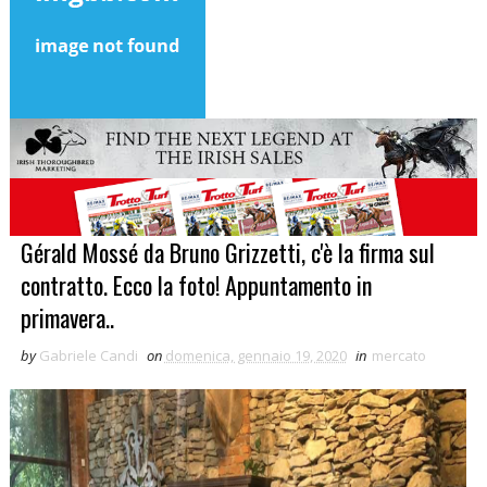
Gérald Mossé da Bruno Grizzetti, c'è la firma sul
contratto. Ecco la foto! Appuntamento in
primavera..
by
Gabriele Candi
on
domenica, gennaio 19, 2020
in
mercato