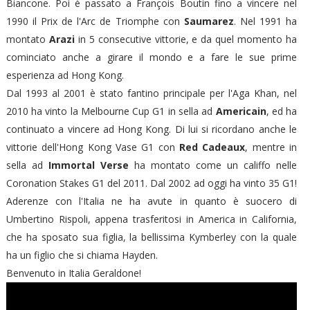
Biancone. Poi è passato a François Boutin fino a vincere nel
1990 il Prix de l'Arc de Triomphe con
Saumarez
. Nel 1991 ha
montato
Arazi
in 5 consecutive vittorie, e da quel momento ha
cominciato anche a girare il mondo e a fare le sue prime
esperienza ad Hong Kong.
Dal 1993 al 2001 è stato fantino principale per l'Aga Khan, nel
2010 ha vinto la Melbourne Cup G1 in sella ad
Americain
, ed ha
continuato a vincere ad Hong Kong. Di lui si ricordano anche le
vittorie dell'Hong Kong Vase G1 con
Red Cadeaux
, mentre in
sella ad
Immortal Verse
ha montato come un califfo nelle
Coronation Stakes G1 del 2011. Dal 2002 ad oggi ha vinto 35 G1!
Aderenze con l'Italia ne ha avute in quanto è suocero di
Umbertino Rispoli, appena trasferitosi in America in California,
che ha sposato sua figlia, la bellissima Kymberley con la quale
ha un figlio che si chiama Hayden.
Benvenuto in Italia Geraldone!