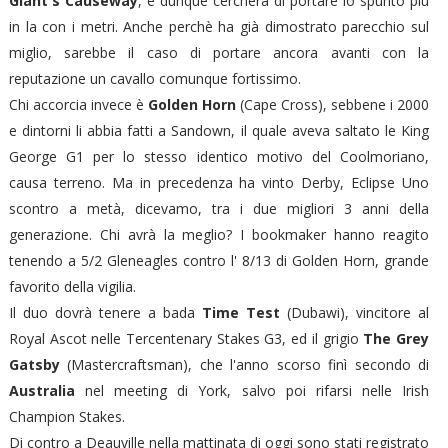
Giant's Causeway
, e dunque cercherà di portare lo spunto più
in la con i metri. Anche perchè ha già dimostrato parecchio sul
miglio, sarebbe il caso di portare ancora avanti con la
reputazione un cavallo comunque fortissimo.
Chi accorcia invece è
Golden Horn
(Cape Cross), sebbene i 2000
e dintorni li abbia fatti a Sandown, il quale aveva saltato le King
George G1 per lo stesso identico motivo del Coolmoriano,
causa terreno. Ma in precedenza ha vinto Derby, Eclipse Uno
scontro a metà, dicevamo, tra i due migliori 3 anni della
generazione. Chi avrà la meglio? I bookmaker hanno reagito
tenendo a 5/2 Gleneagles contro l' 8/13 di Golden Horn, grande
favorito della vigilia.
Il duo dovrà tenere a bada
Time Test
(Dubawi), vincitore al
Royal Ascot nelle Tercentenary Stakes G3, ed il grigio
The Grey
Gatsby
(Mastercraftsman), che l'anno scorso finì secondo di
Australia
nel meeting di York, salvo poi rifarsi nelle Irish
Champion Stakes.
Di contro a Deauville nella mattinata di oggi sono stati registrato