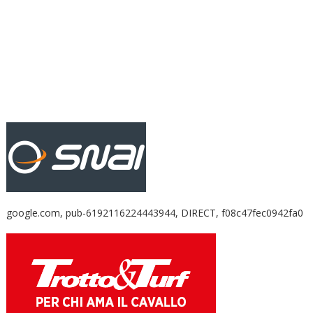
google.com, pub-6192116224443944, DIRECT, f08c47fec0942fa0