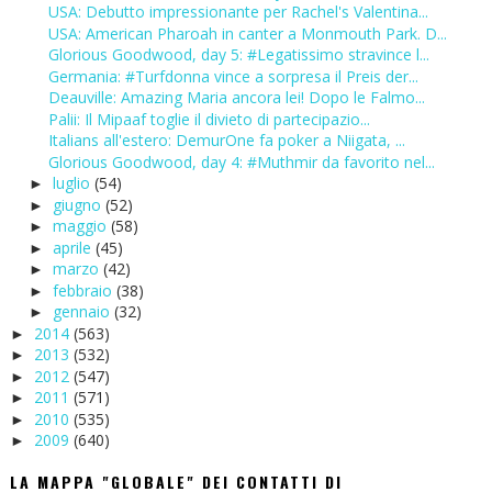
USA: Debutto impressionante per Rachel's Valentina...
USA: American Pharoah in canter a Monmouth Park. D...
Glorious Goodwood, day 5: #Legatissimo stravince l...
Germania: #Turfdonna vince a sorpresa il Preis der...
Deauville: Amazing Maria ancora lei! Dopo le Falmo...
Palii: Il Mipaaf toglie il divieto di partecipazio...
Italians all'estero: DemurOne fa poker a Niigata, ...
Glorious Goodwood, day 4: #Muthmir da favorito nel...
luglio
(54)
►
giugno
(52)
►
maggio
(58)
►
aprile
(45)
►
marzo
(42)
►
febbraio
(38)
►
gennaio
(32)
►
2014
(563)
►
2013
(532)
►
2012
(547)
►
2011
(571)
►
2010
(535)
►
2009
(640)
►
LA MAPPA "GLOBALE" DEI CONTATTI DI