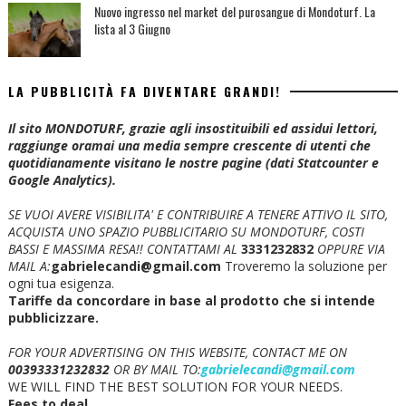
Nuovo ingresso nel market del purosangue di Mondoturf. La
lista al 3 Giugno
LA PUBBLICITÀ FA DIVENTARE GRANDI!
Il sito MONDOTURF, grazie agli insostituibili ed assidui lettori,
raggiunge oramai una media sempre crescente di utenti che
quotidianamente visitano le nostre pagine (dati Statcounter e
Google Analytics).
SE VUOI AVERE VISIBILITA' E CONTRIBUIRE A TENERE ATTIVO IL SITO,
ACQUISTA UNO SPAZIO PUBBLICITARIO SU MONDOTURF, COSTI
BASSI E MASSIMA RESA!!
CONTATTAMI AL
3331232832
OPPURE VIA
MAIL A:
gabrielecandi@gmail.com
Troveremo la soluzione per
ogni tua esigenza.
Tariffe da concordare in base al prodotto che si intende
pubblicizzare.
FOR YOUR ADVERTISING ON THIS WEBSITE, CONTACT ME ON
00393331232832
OR BY MAIL TO:
gabrielecandi@gmail.com
WE WILL FIND THE BEST SOLUTION FOR YOUR NEEDS.
Fees to deal.