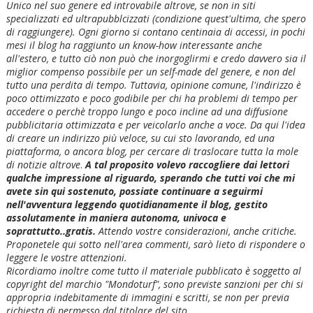
Unico nel suo genere ed introvabile altrove, se non in siti
specializzati ed ultrapubblcizzati (condizione quest'ultima, che spero
di raggiungere). Ogni giorno si contano centinaia di accessi, in pochi
mesi il blog ha raggiunto un know-how interessante anche
all'estero, e tutto ciò non può che inorgoglirmi e credo davvero sia il
miglior compenso possibile per un self-made del genere, e non del
tutto una perdita di tempo. Tuttavia, opinione comune, l'indirizzo è
poco ottimizzato e poco godibile per chi ha problemi di tempo per
accedere o perchè troppo lungo e poco incline ad una diffusione
pubblicitaria ottimizzata e per veicolarlo anche a voce. Da qui l'idea
di creare un indirizzo più veloce, su cui sto lavorando, ed una
piattaforma, o ancora blog, per cercare di traslocare tutta la mole
di notizie altrove
.
A tal proposito volevo raccogliere dai lettori
qualche impressione al riguardo, sperando che tutti voi che mi
avete sin qui sostenuto, possiate continuare a seguirmi
nell'avventura leggendo quotidianamente il blog, gestito
assolutamente in maniera autonoma, univoca e
soprattutto..gratis.
Attendo vostre considerazioni, anche critiche.
Proponetele qui sotto nell'area commenti, sarò lieto di rispondere o
leggere le vostre attenzioni.
Ricordiamo inoltre come tutto il materiale pubblicato è soggetto al
copyright del marchio "Mondoturf", sono previste sanzioni per chi si
appropria indebitamente di immagini e scritti, se non per previa
richiesta di permesso dal titolare del sito.