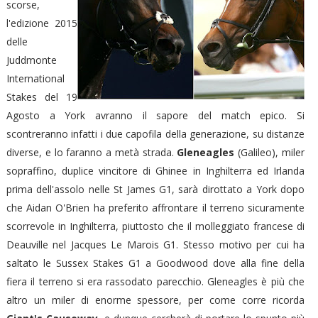
scorse,
l'edizione 2015
delle
Juddmonte
International
Stakes del 19
Agosto a York avranno il sapore del match epico. Si
scontreranno infatti i due capofila della generazione, su distanze
diverse, e lo faranno a metà strada.
Gleneagles
(Galileo), miler
sopraffino, duplice vincitore di Ghinee in Inghilterra ed Irlanda
prima dell'assolo nelle St James G1, sarà dirottato a York dopo
che Aidan O'Brien ha preferito affrontare il terreno sicuramente
scorrevole in Inghilterra, piuttosto che il molleggiato francese di
Deauville nel Jacques Le Marois G1. Stesso motivo per cui ha
saltato le Sussex Stakes G1 a Goodwood dove alla fine della
fiera il terreno si era rassodato parecchio. Gleneagles è più che
altro un miler di enorme spessore, per come corre ricorda