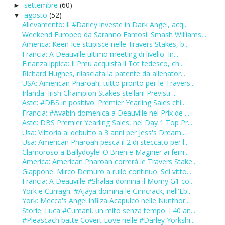
settembre
(60)
►
agosto
(52)
▼
Allevamento: Il #Darley investe in Dark Angel, acq...
Weekend Europeo da Saranno Famosi: Smash Williams,...
America: Keen Ice stupisce nelle Travers Stakes, b...
Francia: A Deauville ultimo meeting di livello. In...
Finanza ippica: Il Pmu acquista il Tot tedesco, ch...
Richard Hughes, rilasciata la patente da allenator...
USA: American Pharoah, tutto pronto per le Travers...
Irlanda: Irish Champion Stakes stellari! Previsti ...
Aste: #DBS in positivo. Premier Yearling Sales chi...
Francia: #Avabin domenica a Deauville nel Prix de ...
Aste: DBS Premier Yearling Sales, nel Day 1 Top Pr...
Usa: Vittoria al debutto a 3 anni per Jess's Dream...
Usa: American Pharoah pesca il 2 di steccato per l...
Clamoroso a Ballydoyle! O'Brien e Magnier ai ferri...
America: American Pharoah correrà le Travers Stake...
Giappone: Mirco Demuro a rullo continuo. Sei vitto...
Francia: A Deauville #Shalaa domina il Morny G1 co...
York e Curragh: #Ajaya domina le Gimcrack, nell'Eb...
York: Mecca's Angel infilza Acapulco nelle Nunthor...
Storie: Luca #Cumani, un mito senza tempo. I 40 an...
#Pleascach batte Covert Love nelle #Darley Yorkshi...