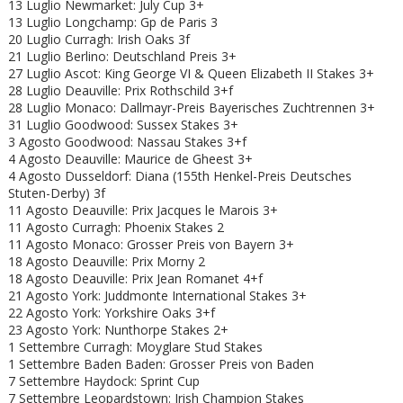
13 Luglio Newmarket: July Cup 3+
13 Luglio Longchamp: Gp de Paris 3
20 Luglio Curragh: Irish Oaks 3f
21 Luglio Berlino: Deutschland Preis 3+
27 Luglio Ascot: King George VI & Queen Elizabeth II Stakes 3+
28 Luglio Deauville: Prix Rothschild 3+f
28 Luglio Monaco: Dallmayr-Preis Bayerisches Zuchtrennen 3+
31 Luglio Goodwood: Sussex Stakes 3+
3 Agosto Goodwood: Nassau Stakes 3+f
4 Agosto Deauville: Maurice de Gheest 3+
4 Agosto Dusseldorf: Diana (155th Henkel-Preis Deutsches
Stuten-Derby) 3f
11 Agosto Deauville: Prix Jacques le Marois 3+
11 Agosto Curragh: Phoenix Stakes 2
11 Agosto Monaco: Grosser Preis von Bayern 3+
18 Agosto Deauville: Prix Morny 2
18 Agosto Deauville: Prix Jean Romanet 4+f
21 Agosto York: Juddmonte International Stakes 3+
22 Agosto York: Yorkshire Oaks 3+f
23 Agosto York: Nunthorpe Stakes 2+
1 Settembre Curragh: Moyglare Stud Stakes
1 Settembre Baden Baden: Grosser Preis von Baden
7 Settembre Haydock: Sprint Cup
7 Settembre Leopardstown: Irish Champion Stakes