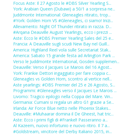
Focus Aste: Il 27 Agosto le #DBS Silver Yearling S...
York: Arabian Queen (Dubawi) a 50/1 a sorpresa ne...
Juddmonte International: Gleneagles ritirato, trop...
#York: Golden Horn VS #Gleneagles, ci siamo! Inizi...
Allevamento: Night Of Thunder ritirato in razza. D...
#Arqana Deauville August Yearlings, ecco i prezzi ...
Aste: Ecco le #DBS Premier Yearling Sales del 25 e...
Francia: A Deauville sugli scudi New Bay nel Guill...
America: Highland Reel vola sulle Secretariat Stak...
America: Sabato 15 grande festa ad Arlington Park ...
Verso le Juddmonte International, Gosden supplemen...
Deauville: Verso il Jacques Le Marois del 16 Agost...
York: Frankie Dettori ingaggiato per fare coppia c...
Gleneagles vs Golden Horn, scontro al vertice nell...
Aste yearlings: #DBS Premier del 25 e 26 Agosto, S...
Programmi: #Gleneagles verso il Jacques Le Marois ...
Livorno: Tragico epilogo nella Coppa del Mare. Vin...
Germania: Cumani si regala un altro G1 grazie a Se...
Irlanda: Air Force Blue netto nelle Phoenix Stakes...
Deauville: #Muhaarar domina il De Gheest, hat tric...
Aste: Ecco i primi figli di #Frankel! Passeranno a...
Al Kazeem, nuovo infortunio e nuovo ritiro. Il 7 a...
#Goldstream, vincitore del Derby Italiano 2015, in...