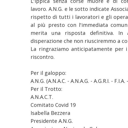
L'ippica senza corse muore e di co
lavoro.
A.N.G. e le sotto indicate Associ
rispetto di tutti i lavoratori e gli
operat
al più presto con l'immediata comun
merita una risposta definitiva. In
disperazione che
non riusciremmo a con
La ringraziamo anticipatamente per i
riscontro.
Per il galoppo:
A.N.G. (A.N.A.C. - A.N.A.G. - A.G.R.I. - F.I.A. - 
Per il Trotto:
A.N.A.C.T.
Comitato Covid 19
Isabella Bezzera
Presidente A.N.G.