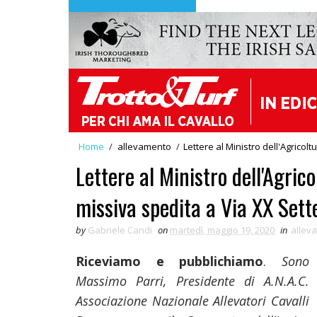
Home
/
allevamento
/
Lettere al Ministro dell'Agricol
Lettere al Ministro dell'Agrico
missiva spedita a Via XX Set
by
Gabriele Candi
on
martedì, maggio 19, 2020
in
allev
Riceviamo e pubblichiamo
.
S
ono
Massimo Parri, Presidente di A.N.A.C.
Associazione Nazionale Allevatori Cavalli