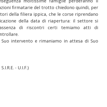
nseguenza moltissime famiglie perderanno il
azioni firmatarie del trotto chiedono quindi, per
ori della filiera ippica, che le corse riprendano
icazione della data di
riapertura: il settore si
 assenza di riscontri certi temiamo atti di
trollare.
 Suo intervento e rimaniamo in attesa di Suo
S.I.R.E. - U.I.F.)