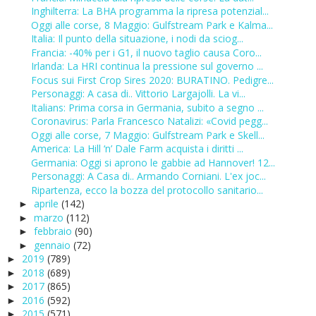
Inghilterra: La BHA programma la ripresa potenzial...
Oggi alle corse, 8 Maggio: Gulfstream Park e Kalma...
Italia: Il punto della situazione, i nodi da sciog...
Francia: -40% per i G1, il nuovo taglio causa Coro...
Irlanda: La HRI continua la pressione sul governo ...
Focus sui First Crop Sires 2020: BURATINO. Pedigre...
Personaggi: A casa di.. Vittorio Largajolli. La vi...
Italians: Prima corsa in Germania, subito a segno ...
Coronavirus: Parla Francesco Natalizi: «Covid pegg...
Oggi alle corse, 7 Maggio: Gulfstream Park e Skell...
America: La Hill ‘n’ Dale Farm acquista i diritti ...
Germania: Oggi si aprono le gabbie ad Hannover! 12...
Personaggi: A Casa di.. Armando Corniani. L'ex joc...
Ripartenza, ecco la bozza del protocollo sanitario...
aprile
(142)
►
marzo
(112)
►
febbraio
(90)
►
gennaio
(72)
►
2019
(789)
►
2018
(689)
►
2017
(865)
►
2016
(592)
►
2015
(571)
►