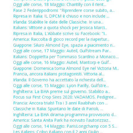
Oggi alle corse, 18 Maggio: Chantilly con il rient...
Fase 2 Federippodromi: "Riprendere corse subito, a...
Ripresa in Italia: IL DPCM è chiuso e non include ...
Irlanda: Stabilite le date delle Classiche. In una...
Italians: Vittorie a quota shock per Jessica Marci...
Ripresa in Italia, L'Abbate scrive su Facebook: "I...
America: Raccolta di gioco record per la riapertur...
Giappone: Siluro Almond Eye, spazia a piacimento n...
Oggi alle corse, 17 Maggio: Auteil, Gulfstream Par...
Italians: Doppietta per Tommaso Scardino a Monaco....
Oggi alle corse, 16 Maggio: Auteil, Mantorp e Gulf...
Giappone: Domenica torna Almond Eye nel Victoria M...
Francia, ancora italians protagonisti. Vittoria al...
Irlanda: Il Governo ha accettato la richiesta dell...
Oggi alle corse, 15 Maggio: Lyon Parilly, Gulfstre...
Inghilterra: La BHA preme sul governo. Stabilito a...
Focus sui First Crop Sires 2020: VADAMOS. Pedigree...
Francia: Ancora trials! Tra i 3 anni Raabihah con ...
Classiche in Italia: Spuntano le date di Parioli, ...
Inghilterra: La BHA dirama programma provvisorio d...
America: Santa Anita Park ha ricevuto l'autorizzaz...
Oggi alle corse, 14 Maggio: ParisLongchamp con 5 S...
Les italiens: Colpo italiano con il 2 anni Giulio ...