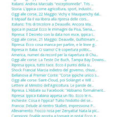
Italians: Andrea Marcialis "exceptionnelle". Tris ...
Storia: L'ippica come agricoltura, sport, industri...
Oggi alle corse, 22 Maggio: Vichy e Mauquenchy dal...
Il Mipaaf da il via libera alla ripresa delle cors...
Italians: Tris di tricolore a Deauville. Ancora Ma...
Ippica in piazza! Ecco le immagini da Pisa, Siena,...
Ripresa: Il Decreto con la data non esce, ippica i...
Oggi alle corse, 21 Maggio: Deauville, Gulfstream ...
Ripresa: Ecco cosa manca per partire, e le linee g...
Ripresa in Italia: Ci siamo! C'è copertura politic...
America, numeri da record per la riapertura di Chu...
Oggi alle corse: La Teste De Buch, Tampa Bay Downs...
Ripresa ippica, tutto tace. Ecco il punto della si...
Shock Francia! Marcia indietro del governo, chiusi...
Bellanova al Premier Conte: “Corse ippiche unico s...
Oggi alle corse: Saint-Cloud, poi Solänget e Will ...
Lettere al Ministro dell'Agricoltura. Le parole de...
Ripresa. L'Abbate su Facebook: "Abbiamo formalment...
Ripresa: Ippica italiana appesa un filo. Ecco le n...
Inchieste: Cosa è l'ippica? Tutto l'indotto del se...
Francia: Delude al rientro Skalleti, impressiona P...
Allevamento: Fiocco rosa per Zenyatta! Nata la pic...
Campioni: Enable pronta a tornare in pista! Ecco g...