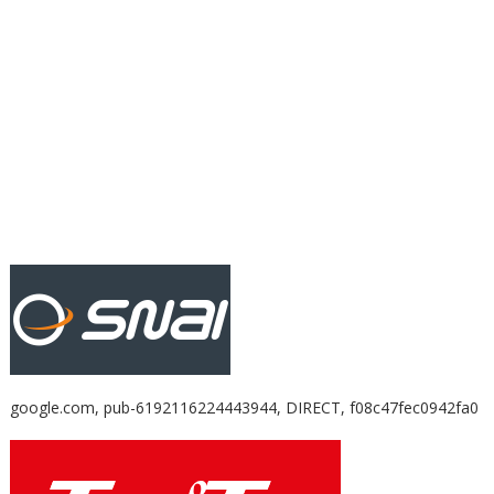
google.com, pub-6192116224443944, DIRECT, f08c47fec0942fa0