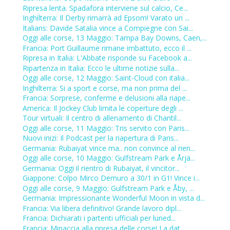
Ripresa lenta. Spadafora interviene sul calcio, Ce...
Inghilterra: Il Derby rimarrà ad Epsom! Varato un ...
Italians: Davide Satalia vince a Compiegne con Sai...
Oggi alle corse, 13 Maggio: Tampa Bay Downs, Caen,...
Francia: Port Guillaume rimane imbattuto, ecco il ...
Ripresa in Italia: L'Abbate risponde su Facebook a...
Ripartenza in Italia: Ecco le ultime notizie sulla...
Oggi alle corse, 12 Maggio: Saint-Cloud con italia...
Inghilterra: Si a sport e corse, ma non prima del ...
Francia: Sorprese, conferme e delusioni alla riape...
America: Il Jockey Club limita le coperture degli ...
Tour virtuali: Il centro di allenamento di Chantil...
Oggi alle corse, 11 Maggio: Tris servito con Paris...
Nuovi inizi: Il Podcast per la riapertura di Paris...
Germania: Rubaiyat vince ma.. non convince al rien...
Oggi alle corse, 10 Maggio: Gulfstream Park e Årjä...
Germania: Oggi il rientro di Rubaiyat, il vincitor...
Giappone: Colpo Mirco Demuro a 30/1 in G1! Vince i...
Oggi alle corse, 9 Maggio: Gulfstream Park e Åby, ...
Germania: Impressionante Wonderful Moon in vista d...
Francia: Via libera definitivo! Grande lavoro dipl...
Francia: Dichiarati i partenti ufficiali per luned...
Francia: Minaccia alla ripresa delle corse! La dat...