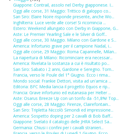
Giappone: Contrail, assolo nel Derby giapponese. I...
Oggi alle corse, 31 Maggio: Trittico di galoppo co...
San Siro: Elaire Noire risponde presente, anche Wo...
Inghilterra: Luce verde alle corse! Si ricomincia ...
Estero: Weekend allungato con Derby in Giappone, G...
Aste: Le Premier Yearling Sale e le Silver di Goff...
Oggi alle corse, 30 Maggio. Milano con Gardone e S...
America: Infortunio grave per il campione Nadal, i...
Oggi alle corse, 29 Maggio: Roma Capannelle, Milan...
La riapertura di Milano: Ricominciare era necessar...
America: Rivelata la sostanza a cui è risultato po...
San Siro: Sabato i 2 anni, Gardone e Seregno. Torn...
Francia, verso le Poule del 1° Giugno. Ecco i rima...
Mondo social: Frankie Dettori, visita ad un'amica ...
Editoria: BFC Media lancia il progetto Equos e rip...
Francia: Grave infortunio ed eutanasia per Helter ...
Aste: Osarus Breeze Up con un tonfo da -51,8%! Top...
Oggi alle corse, 28 Maggio: Firenze, Clairefontain...
San Siro: Tripletta Niccolò Simondi ed impressione...
America: Sospetto doping per 2 cavalli di Bob Baff...
Giappone: Svelato il catalogo delle JHRA Select Sa...
Germania: Chiusi i confini per i cavalli stranieri...
Francia, verso le Poules di Lunedì 1 Giugno. Ecco ...