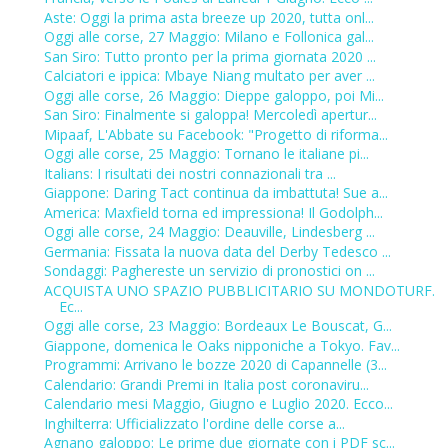
Aste: Oggi la prima asta breeze up 2020, tutta onl...
Oggi alle corse, 27 Maggio: Milano e Follonica gal...
San Siro: Tutto pronto per la prima giornata 2020 ...
Calciatori e ippica: Mbaye Niang multato per aver ...
Oggi alle corse, 26 Maggio: Dieppe galoppo, poi Mi...
San Siro: Finalmente si galoppa! Mercoledì apertur...
Mipaaf, L'Abbate su Facebook: "Progetto di riforma...
Oggi alle corse, 25 Maggio: Tornano le italiane pi...
Italians: I risultati dei nostri connazionali tra ...
Giappone: Daring Tact continua da imbattuta! Sue a...
America: Maxfield torna ed impressiona! Il Godolph...
Oggi alle corse, 24 Maggio: Deauville, Lindesberg ...
Germania: Fissata la nuova data del Derby Tedesco ...
Sondaggi: Paghereste un servizio di pronostici on ...
ACQUISTA UNO SPAZIO PUBBLICITARIO SU MONDOTURF.
Ec...
Oggi alle corse, 23 Maggio: Bordeaux Le Bouscat, G...
Giappone, domenica le Oaks nipponiche a Tokyo. Fav...
Programmi: Arrivano le bozze 2020 di Capannelle (3...
Calendario: Grandi Premi in Italia post coronaviru...
Calendario mesi Maggio, Giugno e Luglio 2020. Ecco...
Inghilterra: Ufficializzato l'ordine delle corse a...
Agnano galoppo: Le prime due giornate con i PDF sc...