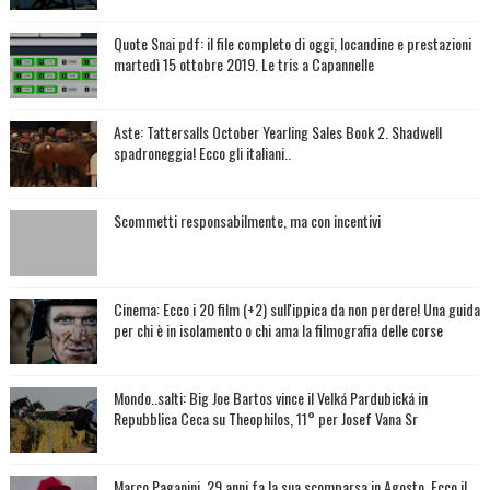
Quote Snai pdf: il file completo di oggi, locandine e prestazioni
martedì 15 ottobre 2019. Le tris a Capannelle
Aste: Tattersalls October Yearling Sales Book 2. Shadwell
spadroneggia! Ecco gli italiani..
Scommetti responsabilmente, ma con incentivi
Cinema: Ecco i 20 film (+2) sull'ippica da non perdere! Una guida
per chi è in isolamento o chi ama la filmografia delle corse
Mondo..salti: Big Joe Bartos vince il Velká Pardubická in
Repubblica Ceca su Theophilos, 11° per Josef Vana Sr
Marco Paganini, 29 anni fa la sua scomparsa in Agosto. Ecco il