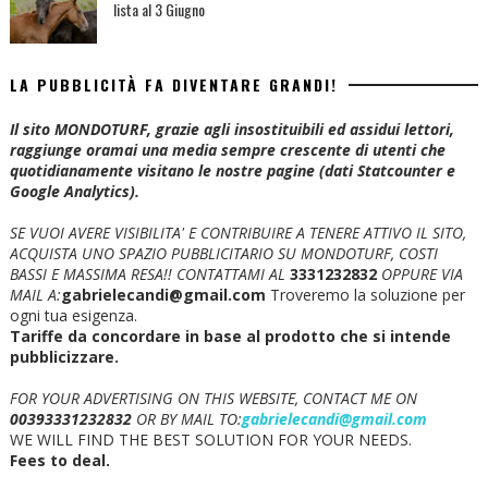
lista al 3 Giugno
LA PUBBLICITÀ FA DIVENTARE GRANDI!
Il sito MONDOTURF, grazie agli insostituibili ed assidui lettori,
raggiunge oramai una media sempre crescente di utenti che
quotidianamente visitano le nostre pagine (dati Statcounter e
Google Analytics).
SE VUOI AVERE VISIBILITA' E CONTRIBUIRE A TENERE ATTIVO IL SITO,
ACQUISTA UNO SPAZIO PUBBLICITARIO SU MONDOTURF, COSTI
BASSI E MASSIMA RESA!!
CONTATTAMI AL
3331232832
OPPURE VIA
MAIL A:
gabrielecandi@gmail.com
Troveremo la soluzione per
ogni tua esigenza.
Tariffe da concordare in base al prodotto che si intende
pubblicizzare.
FOR YOUR ADVERTISING ON THIS WEBSITE, CONTACT ME ON
00393331232832
OR BY MAIL TO:
gabrielecandi@gmail.com
WE WILL FIND THE BEST SOLUTION FOR YOUR NEEDS.
Fees to deal.