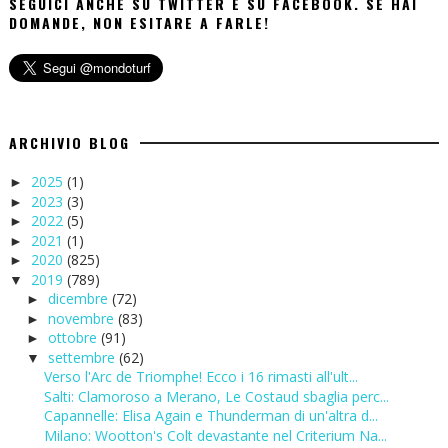
SEGUICI ANCHE SU TWITTER E SU FACEBOOK. SE HAI
DOMANDE, NON ESITARE A FARLE!
ARCHIVIO BLOG
2025
(1)
►
2023
(3)
►
2022
(5)
►
2021
(1)
►
2020
(825)
►
2019
(789)
▼
dicembre
(72)
►
novembre
(83)
►
ottobre
(91)
►
settembre
(62)
▼
Verso l'Arc de Triomphe! Ecco i 16 rimasti all'ult...
Salti: Clamoroso a Merano, Le Costaud sbaglia perc...
Capannelle: Elisa Again e Thunderman di un'altra d...
Milano: Wootton's Colt devastante nel Criterium Na...