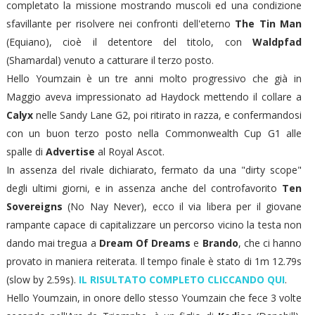
completato la missione mostrando muscoli ed una condizione
sfavillante per risolvere nei confronti dell'eterno
The Tin Man
(Equiano), cioè il detentore del titolo, con
Waldpfad
(Shamardal) venuto a catturare il terzo posto.
Hello Youmzain è un tre anni molto progressivo che già in
Maggio aveva impressionato ad Haydock mettendo il collare a
Calyx
nelle Sandy Lane G2, poi ritirato in razza, e confermandosi
con un buon terzo posto nella Commonwealth Cup G1 alle
spalle di
Advertise
al Royal Ascot.
In assenza del rivale dichiarato, fermato da una "dirty scope"
degli ultimi giorni, e in assenza anche del controfavorito
Ten
Sovereigns
(No Nay Never), ecco il via libera per il giovane
rampante capace di capitalizzare un percorso vicino la testa non
dando mai tregua a
Dream Of Dreams
e
Brando
, che ci hanno
provato in maniera reiterata. Il tempo finale è stato di 1m 12.79s
(slow by 2.59s).
IL RISULTATO COMPLETO CLICCANDO QUI
.
Hello Youmzain, in onore dello stesso Youmzain che fece 3 volte