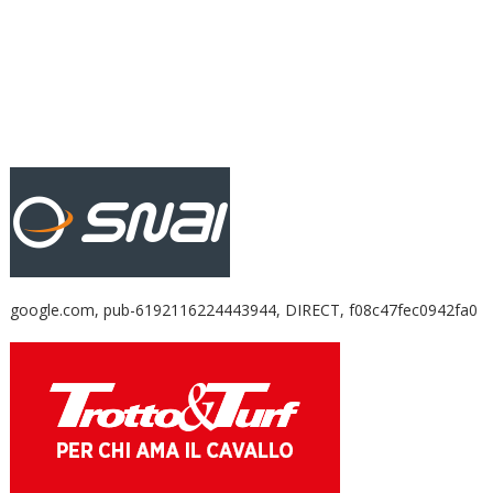
google.com, pub-6192116224443944, DIRECT, f08c47fec0942fa0