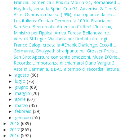
Francia: Domenica il Prix du Moulin G1, Romanised ...
Haydock, verso la Sprint Cup G1: Advertise & Ten S...
Aste: Osarus in ribasso (-9%), ma top price da rec...
Les italiens: Cristian Demuro fa 100 in Francia ne...
San Siro: Bentornato American Coffee! L'Incolinx, ...
Ministro per l'ippica: Arriva Teresa Bellanova, re...
Verso il St Leger: Via libera per l'imbattuto Logi...
France Galop, creata la #EnableChallenge. Ecco il ...
Germania, Ghaiyyath straripante nel Grosser Preis ...
San Siro: Apertura con tante emozioni. Musa D'Orie...
Records: L'importanza di chiamarsi Dario Vargiu: 3...
Aste in Germania, BBAG a tempo di records! Fattura...
agosto
(60)
►
luglio
(76)
►
giugno
(69)
►
maggio
(70)
►
aprile
(67)
►
marzo
(45)
►
febbraio
(39)
►
gennaio
(55)
►
2018
(689)
►
2017
(865)
►
2016
(592)
►