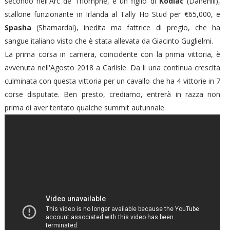
secondo nell'Arc de Triomphe, è un figlio di
Kodiac
(Danehill),
stallone funzionante in Irlanda al Tally Ho Stud per €65,000, e
Spasha
(Shamardal), inedita ma fattrice di pregio, che ha
sangue italiano visto che è stata allevata da Giacinto Guglielmi.
La prima corsa in carriera, coincidente con la prima vittoria, è
avvenuta nell'Agosto 2018 a Carlisle. Da li una continua crescita
culminata con questa vittoria per un cavallo che ha 4 vittorie in 7
corse disputate. Ben presto, crediamo, entrerà in razza non
prima di aver tentato qualche summit autunnale.