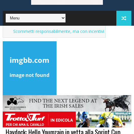
ommetti responsabilmente, ma con incentivi
Market del purosangue
Haydock: Hello Youmzain in vetta alla Sprint Cup