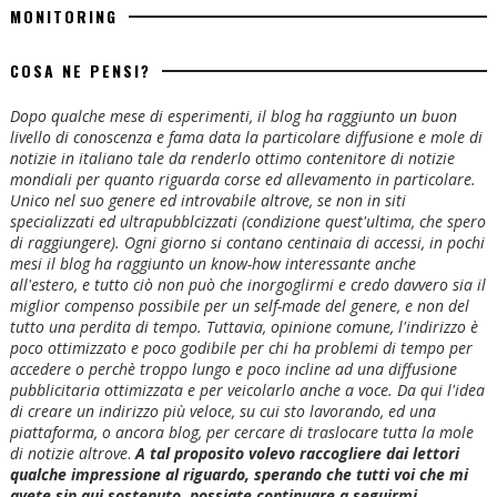
MONITORING
COSA NE PENSI?
Dopo qualche mese di esperimenti, il blog ha raggiunto un buon
livello di conoscenza e fama data la particolare diffusione e mole di
notizie in italiano tale da renderlo ottimo contenitore di notizie
mondiali per quanto riguarda corse ed allevamento in particolare.
Unico nel suo genere ed introvabile altrove, se non in siti
specializzati ed ultrapubblcizzati (condizione quest'ultima, che spero
di raggiungere). Ogni giorno si contano centinaia di accessi, in pochi
mesi il blog ha raggiunto un know-how interessante anche
all'estero, e tutto ciò non può che inorgoglirmi e credo davvero sia il
miglior compenso possibile per un self-made del genere, e non del
tutto una perdita di tempo. Tuttavia, opinione comune, l'indirizzo è
poco ottimizzato e poco godibile per chi ha problemi di tempo per
accedere o perchè troppo lungo e poco incline ad una diffusione
pubblicitaria ottimizzata e per veicolarlo anche a voce. Da qui l'idea
di creare un indirizzo più veloce, su cui sto lavorando, ed una
piattaforma, o ancora blog, per cercare di traslocare tutta la mole
di notizie altrove
.
A tal proposito volevo raccogliere dai lettori
qualche impressione al riguardo, sperando che tutti voi che mi
avete sin qui sostenuto, possiate continuare a seguirmi