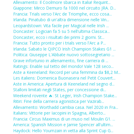
Allevamento: Il Coolmore sbarca in Italia! Requint...
Giappone: Mirco Demuro fa 1000 nel circuito JRA. D...
Francia: Trials verso l'Arc de Triomphe, ecco cosa...
Irlanda: Pinatubo di un'altra dimensione nelle Vin...
Leopardstown: Vita facile per Magical nelle Irish ...
Doncaster: Logician fa 5 su 5 nell'ultima Classica...
Doncaster, ecco i risultati dei primi 2 giorni. St...
Francia: Tutto pronto per i trials verso l'Arc a P...
Irlanda: Sabato le QIPCO Irish Champion Stakes G1 ...
Politica: Giuseppe L'Abbate nuovo sottosegretario ...
Grave infortunio in allenamento, fine carriera di ...
Ratings: Enable sul tetto del mondo! Vale 128 seco...
Aste a Keeneland: Record per una femmina da $8,2 M...
Les italiens: Domenica Buonasera nel Petit Couvert...
Aste in America: Apertura di Keeneland nel segno d...
Stalloni limitati negli States, per concessione di...
Weekend rovente 🔥: St Leger, Irish Champion Stake...
Ritiri: Fine della carriera agonistica per Vazirab...
Allevamento: Worthadd cambia casa. Nel 2020 in Fra...
Italians: Vittorie per Iacopini in Spagna, Alberto...
Francia: Circus Maximus di un muso nel Moulin G1. ...
America: Spanish Mission e Jamie Spencer all'ultim...
Haydock: Hello Youmzain in vetta alla Sprint Cup G...