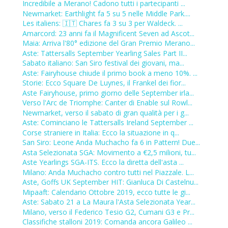
Incredibile a Merano! Cadono tutti i partecipanti ...
Newmarket: Earthlight fa 5 su 5 nelle Middle Park....
Les italiens: 🇮🇹 Chares fa 3 su 3 per Waldeck. ...
Amarcord: 23 anni fa il Magnificent Seven ad Ascot...
Maia: Arriva l'80° edizione del Gran Premio Merano...
Aste: Tattersalls September Yearling Sales Part II...
Sabato italiano: San Siro festival dei giovani, ma...
Aste: Fairyhouse chiude il primo book a meno 10%. ...
Storie: Ecco Square De Luynes, il Frankel dei fior...
Aste Fairyhouse, primo giorno delle September irla...
Verso l'Arc de Triomphe: Canter di Enable sul Rowl...
Newmarket, verso il sabato di gran qualità per i g...
Aste: Cominciano le Tattersalls Ireland September ...
Corse straniere in Italia: Ecco la situazione in q...
San Siro: Leone Anda Muchacho fa 6 in Pattern! Due...
Asta Selezionata SGA: Movimento a €2,5 milioni, tu...
Aste Yearlings SGA-ITS. Ecco la diretta dell'asta ...
Milano: Anda Muchacho contro tutti nel Piazzale. L...
Aste, Goffs UK September HIT: Gianluca Di Castelnu...
Mipaaft: Calendario Ottobre 2019, ecco tutte le gi...
Aste: Sabato 21 a La Maura l'Asta Selezionata Year...
Milano, verso il Federico Tesio G2, Cumani G3 e Pr...
Classifiche stalloni 2019: Comanda ancora Galileo ...