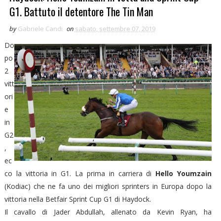
G1. Battuto il detentore The Tin Man
by
Gabriele Candi
on
sabato, settembre 07, 2019
Do
po
2
vitt
ori
e
in
G2
,
ec
co la vittoria in G1. La prima in carriera di
Hello Youmzain
(Kodiac) che ne fa uno dei migliori sprinters in Europa dopo la
vittoria nella Betfair Sprint Cup G1 di Haydock.
Il cavallo di Jader Abdullah, allenato da Kevin Ryan, ha