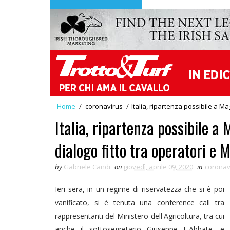
Home
/
coronavirus
/
Italia, ripartenza possibile a Ma
Italia, ripartenza possibile a
dialogo fitto tra operatori e 
by
Gabriele Candi
on
giovedì, aprile 09, 2020
in
coronav
Ieri sera, in un regime di riservatezza che si è poi
vanificato, si è tenuta una conference call tra
rappresentanti del Ministero dell'Agricoltura, tra cui
anche il sottosegretario Giuseppe L'Abbate, e