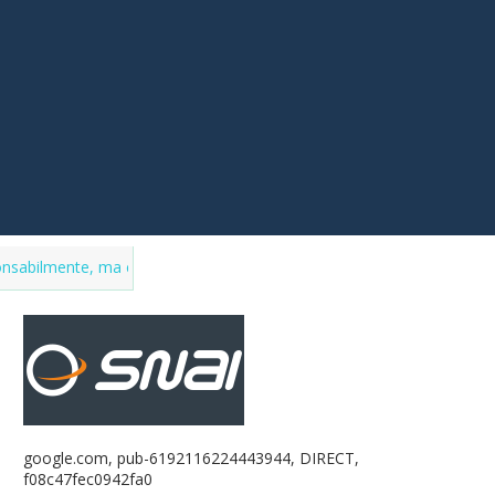
nte, ma con incentivi
Market del purosangue, la l
FATTRICI
google.com, pub-6192116224443944, DIRECT,
f08c47fec0942fa0