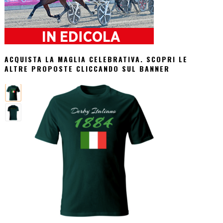
ACQUISTA LA MAGLIA CELEBRATIVA. SCOPRI LE
ALTRE PROPOSTE CLICCANDO SUL BANNER