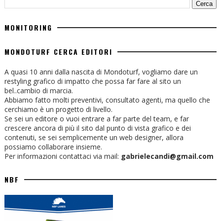
MONITORING
MONDOTURF CERCA EDITORI
A quasi 10 anni dalla nascita di Mondoturf, vogliamo dare un
restyling grafico di impatto che possa far fare al sito un
bel..cambio di marcia.
Abbiamo fatto molti preventivi, consultato agenti, ma quello che
cerchiamo è un progetto di livello.
Se sei un editore o vuoi entrare a far parte del team, e far
crescere ancora di più il sito dal punto di vista grafico e dei
contenuti, se sei semplicemente un web designer, allora
possiamo collaborare insieme.
Per informazioni contattaci via mail:
gabrielecandi@gmail.com
NBF