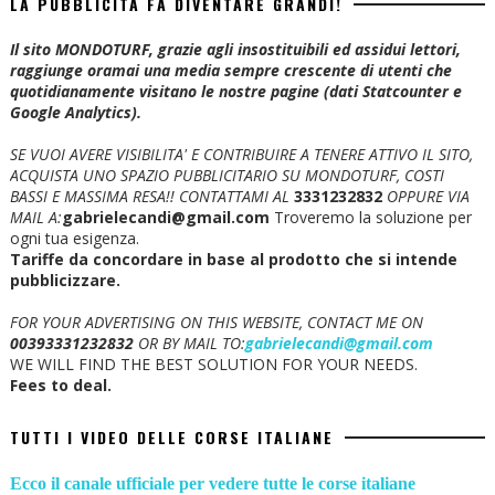
LA PUBBLICITÀ FA DIVENTARE GRANDI!
Il sito MONDOTURF, grazie agli insostituibili ed assidui lettori,
raggiunge oramai una media sempre crescente di utenti che
quotidianamente visitano le nostre pagine (dati Statcounter e
Google Analytics).
SE VUOI AVERE VISIBILITA' E CONTRIBUIRE A TENERE ATTIVO IL SITO,
ACQUISTA UNO SPAZIO PUBBLICITARIO SU MONDOTURF, COSTI
BASSI E MASSIMA RESA!!
CONTATTAMI AL
3331232832
OPPURE VIA
MAIL A:
gabrielecandi@gmail.com
Troveremo la soluzione per
ogni tua esigenza.
Tariffe da concordare in base al prodotto che si intende
pubblicizzare.
FOR YOUR ADVERTISING ON THIS WEBSITE, CONTACT ME ON
00393331232832
OR BY MAIL TO:
gabrielecandi@gmail.com
WE WILL FIND THE BEST SOLUTION FOR YOUR NEEDS.
Fees to deal.
TUTTI I VIDEO DELLE CORSE ITALIANE
Ecco il canale ufficiale per vedere tutte le corse italiane