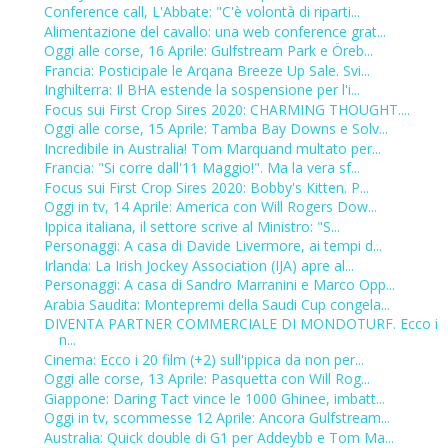
Conference call, L'Abbate: "C'è volontà di riparti...
Alimentazione del cavallo: una web conference grat...
Oggi alle corse, 16 Aprile: Gulfstream Park e Öreb...
Francia: Posticipale le Arqana Breeze Up Sale. Svi...
Inghilterra: Il BHA estende la sospensione per l'i...
Focus sui First Crop Sires 2020: CHARMING THOUGHT....
Oggi alle corse, 15 Aprile: Tamba Bay Downs e Solv...
Incredibile in Australia! Tom Marquand multato per...
Francia: "Si corre dall'11 Maggio!". Ma la vera sf...
Focus sui First Crop Sires 2020: Bobby's Kitten. P...
Oggi in tv, 14 Aprile: America con Will Rogers Dow...
Ippica italiana, il settore scrive al Ministro: "S...
Personaggi: A casa di Davide Livermore, ai tempi d...
Irlanda: La Irish Jockey Association (IJA) apre al...
Personaggi: A casa di Sandro Marranini e Marco Opp...
Arabia Saudita: Montepremi della Saudi Cup congela...
DIVENTA PARTNER COMMERCIALE DI MONDOTURF. Ecco i
n...
Cinema: Ecco i 20 film (+2) sull'ippica da non per...
Oggi alle corse, 13 Aprile: Pasquetta con Will Rog...
Giappone: Daring Tact vince le 1000 Ghinee, imbatt...
Oggi in tv, scommesse 12 Aprile: Ancora Gulfstream...
Australia: Quick double di G1 per Addeybb e Tom Ma...