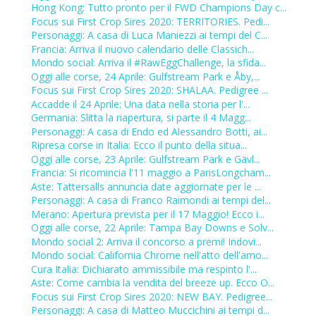
Hong Kong: Tutto pronto per il FWD Champions Day c...
Focus sui First Crop Sires 2020: TERRITORIES. Pedi...
Personaggi: A casa di Luca Maniezzi ai tempi del C...
Francia: Arriva il nuovo calendario delle Classich...
Mondo social: Arriva il #RawEggChallenge, la sfida...
Oggi alle corse, 24 Aprile: Gulfstream Park e Åby,...
Focus sui First Crop Sires 2020: SHALAA. Pedigree ...
Accadde il 24 Aprile: Una data nella storia per l'...
Germania: Slitta la riapertura, si parte il 4 Magg...
Personaggi: A casa di Endo ed Alessandro Botti, ai...
Ripresa corse in Italia: Ecco il punto della situa...
Oggi alle corse, 23 Aprile: Gulfstream Park e Gävl...
Francia: Si ricomincia l'11 maggio a ParisLongcham...
Aste: Tattersalls annuncia date aggiornate per le ...
Personaggi: A casa di Franco Raimondi ai tempi del...
Merano: Apertura prevista per il 17 Maggio! Ecco i...
Oggi alle corse, 22 Aprile: Tampa Bay Downs e Solv...
Mondo social 2: Arriva il concorso a premi! Indovi...
Mondo social: California Chrome nell'atto dell'amo...
Cura Italia: Dichiarato ammissibile ma respinto l'...
Aste: Come cambia la vendita del breeze up. Ecco O...
Focus sui First Crop Sires 2020: NEW BAY. Pedigree...
Personaggi: A casa di Matteo Muccichini ai tempi d...