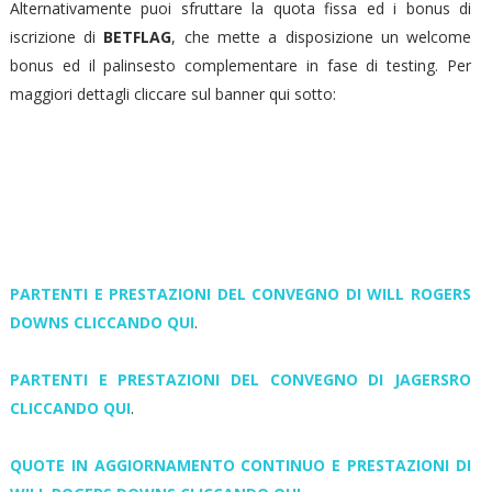
Alternativamente puoi sfruttare la quota fissa ed i bonus di
iscrizione di
BETFLAG
, che mette a disposizione un welcome
bonus ed il palinsesto complementare in fase di testing. Per
maggiori dettagli cliccare sul banner qui sotto:
PARTENTI E PRESTAZIONI DEL CONVEGNO DI WILL ROGERS
DOWNS CLICCANDO QUI
.
PARTENTI E PRESTAZIONI DEL CONVEGNO DI JAGERSRO
CLICCANDO QUI
.
QUOTE IN AGGIORNAMENTO CONTINUO E PRESTAZIONI DI