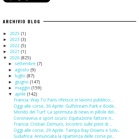
ARCHIVIO BLOG
2025
(1)
►
2023
(3)
►
2022
(5)
►
2021
(1)
►
2020
(825)
▼
settembre
(7)
►
agosto
(9)
►
luglio
(87)
►
giugno
(147)
►
maggio
(159)
►
aprile
(142)
▼
Francia: Way To Paris rifinisce in lavoro pubblico...
Oggi alle corse, 30 Aprile: Gulfstream Park e Bode...
Mondo del Turf: La spremuta di news in pillole del...
Coronavirus e sport sicuro: Equitazione fattore ri...
Francia: Cristian Demuro, incontro sulle piste di ...
Oggi alle corse, 29 Aprile. Tampa Bay Downs e Solv...
Sudafrica: Annunciata la ripartenza delle corse pe...