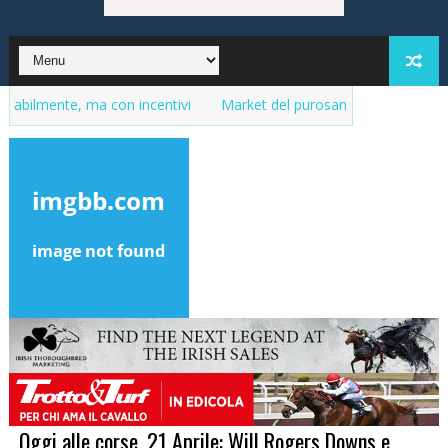
e, ma con incentivi
Market del purosangue, la lista delle fattrici 
Oggi alle corse, 21 Aprile: Will Rogers Downs e