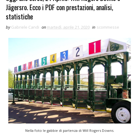
Jägersro. Ecco i PDF con prestazioni, analisi,
statistiche
by
Gabriele Candi
on
martedì, aprile 21, 2020
in
scommesse
Nella foto le gabbie di partenza di Will Rogers Downs.