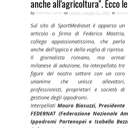
anche all'agricoltura". Ecco le
by
Gabriele Candi
on
sabato, maggio 02, 2020
in
corona
Sul sito di SportMediaset è apparso un
articolo a firma di Federico Mastria,
collega appassionatissimo, che parla
anche dell'ippica e della voglia di ripresa.
Il giornalista romano, ma ormai
milanese di adozione, ha interpellato tre
figure del nostro settore con un coro
unanime che unisce allevatori,
professionisti, proprietari e società di
gestione degli ippodromi.
Interpellati
Mauro Biasuzzi, Presidente
FEDERNAT (Federazione Nazionale Amat
Ippodromi Partenopei e Isabella Bezz