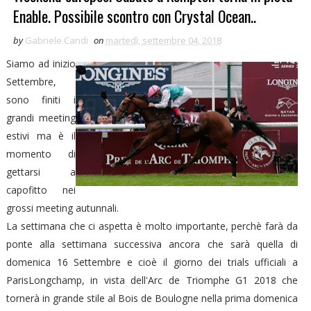
Enable. Possibile scontro con Crystal Ocean..
by
Gabriele Candi
on
martedì, settembre 04, 2018
Siamo ad inizio
Settembre,
sono finiti i
grandi meeting
estivi ma è il
momento di
gettarsi a
capofitto nei
grossi meeting autunnali.
La settimana che ci aspetta è molto importante, perchè farà da
ponte alla settimana successiva ancora che sarà quella di
domenica 16 Settembre e cioè il giorno dei trials ufficiali a
ParisLongchamp, in vista dell'Arc de Triomphe G1 2018 che
tornerà in grande stile al Bois de Boulogne nella prima domenica