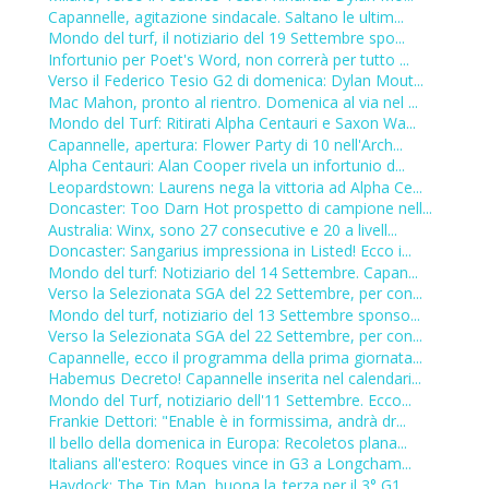
Capannelle, agitazione sindacale. Saltano le ultim...
Mondo del turf, il notiziario del 19 Settembre spo...
Infortunio per Poet's Word, non correrà per tutto ...
Verso il Federico Tesio G2 di domenica: Dylan Mout...
Mac Mahon, pronto al rientro. Domenica al via nel ...
Mondo del Turf: Ritirati Alpha Centauri e Saxon Wa...
Capannelle, apertura: Flower Party di 10 nell'Arch...
Alpha Centauri: Alan Cooper rivela un infortunio d...
Leopardstown: Laurens nega la vittoria ad Alpha Ce...
Doncaster: Too Darn Hot prospetto di campione nell...
Australia: Winx, sono 27 consecutive e 20 a livell...
Doncaster: Sangarius impressiona in Listed! Ecco i...
Mondo del turf: Notiziario del 14 Settembre. Capan...
Verso la Selezionata SGA del 22 Settembre, per con...
Mondo del turf, notiziario del 13 Settembre sponso...
Verso la Selezionata SGA del 22 Settembre, per con...
Capannelle, ecco il programma della prima giornata...
Habemus Decreto! Capannelle inserita nel calendari...
Mondo del Turf, notiziario dell'11 Settembre. Ecco...
Frankie Dettori: "Enable è in formissima, andrà dr...
Il bello della domenica in Europa: Recoletos plana...
Italians all'estero: Roques vince in G3 a Longcham...
Haydock: The Tin Man, buona la..terza per il 3° G1...