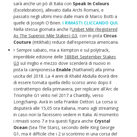
sarà anche un pò di Italia con
Speak In Colours
(Excelebration), allevato dalla Archi Romani, e
passato negli ultimi mesi dalle mani di Marco Botti a
quelle di Joseph O'Brien.
I RIMASTI CLICCANDO QUI
.
Nella stessa giornata anche l'
Unibet Mile (Registered
As The Superior Mile Stakes) G3
, con in pista
Circus
Couture
(Intikhab) reduce dall'esperienza americana.
Sempre sabato, ma a Kempton e sul polytrack,
imperdibile edizione delle
188Bet September Stakes
G3
sul miglio e mezzo dove scenderà di nuovo in
pista la campionessa
Enable
(Nathaniel) alla prima
uscita del 2018. La 4 anni di Khalid Abdulla dovrà dire
di essere tornata quella dello scorso anno dopo il
contrattempo della primavera, per replicare all'Arc de
Triomphe G1 vinto nel 2017 a Chantilly, verso
Longchamp. Avrà in sella Frankie Dettori. La corsa si
disputerà alle 15,05 ora italiana, mano agli streaming
in caso non la facessero vedere in Italia. Al momento
i rimasti sono 7 e tra questi figura anche
Crystal
Ocean
(Sea The Stars), secondo delle King George
G1, ma è difficile che i 2 si scontrino in una corsa del