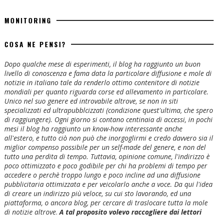
MONITORING
COSA NE PENSI?
Dopo qualche mese di esperimenti, il blog ha raggiunto un buon
livello di conoscenza e fama data la particolare diffusione e mole di
notizie in italiano tale da renderlo ottimo contenitore di notizie
mondiali per quanto riguarda corse ed allevamento in particolare.
Unico nel suo genere ed introvabile altrove, se non in siti
specializzati ed ultrapubblcizzati (condizione quest'ultima, che spero
di raggiungere). Ogni giorno si contano centinaia di accessi, in pochi
mesi il blog ha raggiunto un know-how interessante anche
all'estero, e tutto ciò non può che inorgoglirmi e credo davvero sia il
miglior compenso possibile per un self-made del genere, e non del
tutto una perdita di tempo. Tuttavia, opinione comune, l'indirizzo è
poco ottimizzato e poco godibile per chi ha problemi di tempo per
accedere o perchè troppo lungo e poco incline ad una diffusione
pubblicitaria ottimizzata e per veicolarlo anche a voce. Da qui l'idea
di creare un indirizzo più veloce, su cui sto lavorando, ed una
piattaforma, o ancora blog, per cercare di traslocare tutta la mole
di notizie altrove
.
A tal proposito volevo raccogliere dai lettori