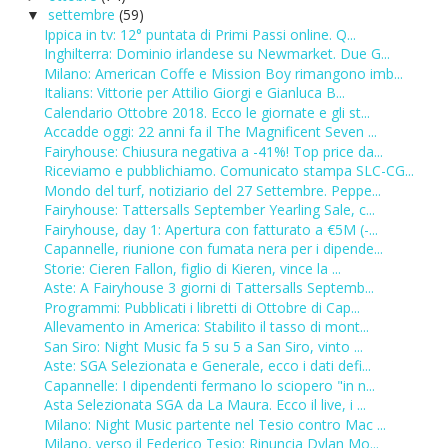
settembre
(59)
▼
Ippica in tv: 12° puntata di Primi Passi online. Q...
Inghilterra: Dominio irlandese su Newmarket. Due G...
Milano: American Coffe e Mission Boy rimangono imb...
Italians: Vittorie per Attilio Giorgi e Gianluca B...
Calendario Ottobre 2018. Ecco le giornate e gli st...
Accadde oggi: 22 anni fa il The Magnificent Seven ...
Fairyhouse: Chiusura negativa a -41%! Top price da...
Riceviamo e pubblichiamo. Comunicato stampa SLC-CG...
Mondo del turf, notiziario del 27 Settembre. Peppe...
Fairyhouse: Tattersalls September Yearling Sale, c...
Fairyhouse, day 1: Apertura con fatturato a €5M (-...
Capannelle, riunione con fumata nera per i dipende...
Storie: Cieren Fallon, figlio di Kieren, vince la ...
Aste: A Fairyhouse 3 giorni di Tattersalls Septemb...
Programmi: Pubblicati i libretti di Ottobre di Cap...
Allevamento in America: Stabilito il tasso di mont...
San Siro: Night Music fa 5 su 5 a San Siro, vinto ...
Aste: SGA Selezionata e Generale, ecco i dati defi...
Capannelle: I dipendenti fermano lo sciopero "in n...
Asta Selezionata SGA da La Maura. Ecco il live, i ...
Milano: Night Music partente nel Tesio contro Mac ...
Milano, verso il Federico Tesio: Rinuncia Dylan Mo...