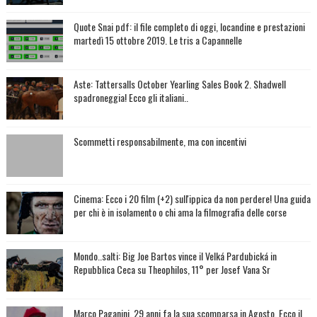
Quote Snai pdf: il file completo di oggi, locandine e prestazioni
martedì 15 ottobre 2019. Le tris a Capannelle
Aste: Tattersalls October Yearling Sales Book 2. Shadwell
spadroneggia! Ecco gli italiani..
Scommetti responsabilmente, ma con incentivi
Cinema: Ecco i 20 film (+2) sull'ippica da non perdere! Una guida
per chi è in isolamento o chi ama la filmografia delle corse
Mondo..salti: Big Joe Bartos vince il Velká Pardubická in
Repubblica Ceca su Theophilos, 11° per Josef Vana Sr
Marco Paganini, 29 anni fa la sua scomparsa in Agosto. Ecco il