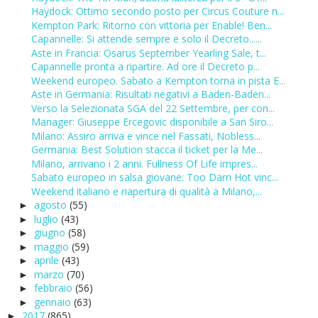
Haydock: Ottimo secondo posto per Circus Couture n...
Kempton Park: Ritorno con vittoria per Enable! Ben...
Capannelle: Si attende sempre e solo il Decreto......
Aste in Francia: Osarus September Yearling Sale, t...
Capannelle pronta a ripartire. Ad ore il Decreto p...
Weekend europeo. Sabato a Kempton torna in pista E...
Aste in Germania: Risultati negativi a Baden-Baden...
Verso la Selezionata SGA del 22 Settembre, per con...
Manager: Giuseppe Ercegovic disponibile a San Siro...
Milano: Assiro arriva e vince nel Fassati, Nobless...
Germania: Best Solution stacca il ticket per la Me...
Milano, arrivano i 2 anni. Fullness Of Life impres...
Sabato europeo in salsa giovane: Too Darn Hot vinc...
Weekend italiano e riapertura di qualità a Milano,...
agosto
(55)
►
luglio
(43)
►
giugno
(58)
►
maggio
(59)
►
aprile
(43)
►
marzo
(70)
►
febbraio
(56)
►
gennaio
(63)
►
2017
(865)
►