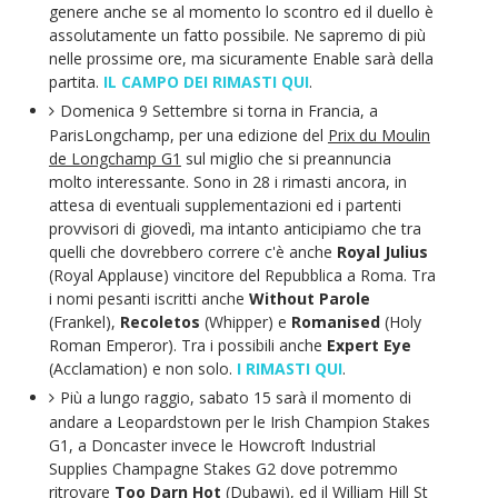
genere anche se al momento lo scontro ed il duello è
assolutamente un fatto possibile. Ne sapremo di più
nelle prossime ore, ma sicuramente Enable sarà della
partita.
IL CAMPO DEI RIMASTI QUI
.
Domenica 9 Settembre si torna in Francia, a
ParisLongchamp, per una edizione del
Prix du Moulin
de Longchamp G1
sul miglio che si preannuncia
molto interessante. Sono in 28 i rimasti ancora, in
attesa di eventuali supplementazioni ed i partenti
provvisori di giovedì, ma intanto anticipiamo che tra
quelli che dovrebbero correre c'è anche
Royal Julius
(Royal Applause) vincitore del Repubblica a Roma. Tra
i nomi pesanti iscritti anche
Without Parole
(Frankel),
Recoletos
(Whipper) e
Romanised
(Holy
Roman Emperor). Tra i possibili anche
Expert Eye
(Acclamation) e non solo.
I RIMASTI QUI
.
Più a lungo raggio, sabato 15 sarà il momento di
andare a Leopardstown per le Irish Champion Stakes
G1, a Doncaster invece le Howcroft Industrial
Supplies Champagne Stakes G2 dove potremmo
ritrovare
Too Darn Hot
(Dubawi), ed il William Hill St