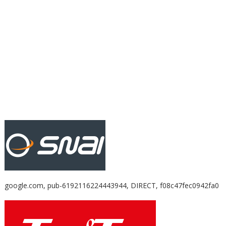
google.com, pub-6192116224443944, DIRECT, f08c47fec0942fa0