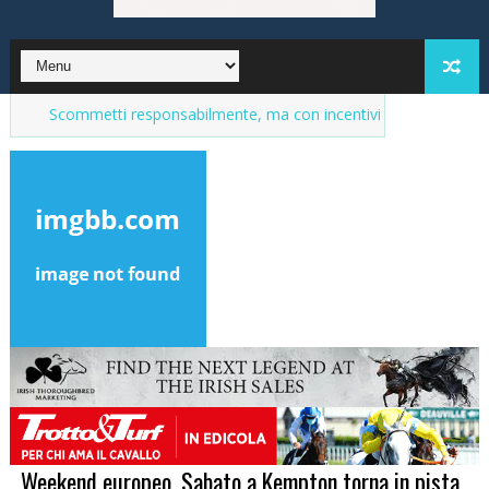
ommetti responsabilmente, ma con incentivi
Market del purosangu
Weekend europeo. Sabato a Kempton torna in pista