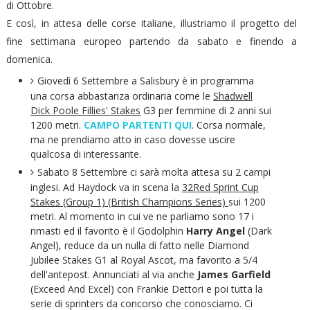
di Ottobre.
E così, in attesa delle corse italiane, illustriamo il progetto del
fine settimana europeo partendo da sabato e finendo a
domenica.
Giovedì 6 Settembre a Salisbury è in programma
una corsa abbastanza ordinaria come le
Shadwell
Dick Poole Fillies' Stakes
G3 per femmine di 2 anni sui
1200 metri.
CAMPO PARTENTI QUI
. Corsa normale,
ma ne prendiamo atto in caso dovesse uscire
qualcosa di interessante.
Sabato 8 Settembre ci sarà molta attesa su 2 campi
inglesi. Ad Haydock va in scena la
32Red Sprint Cup
Stakes (Group 1) (British Champions Series)
sui 1200
metri. Al momento in cui ve ne parliamo sono 17 i
rimasti ed il favorito è il Godolphin
Harry Angel
(Dark
Angel), reduce da un nulla di fatto nelle Diamond
Jubilee Stakes G1 al Royal Ascot, ma favorito a 5/4
dell'antepost. Annunciati al via anche
James Garfield
(Exceed And Excel) con Frankie Dettori e poi tutta la
serie di sprinters da concorso che conosciamo. Ci