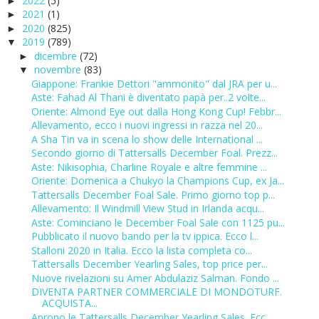
2022
(5)
►
2021
(1)
►
2020
(825)
►
2019
(789)
▼
dicembre
(72)
►
novembre
(83)
▼
Giappone: Frankie Dettori "ammonito" dal JRA per u...
Aste: Fahad Al Thani è diventato papà per..2 volte...
Oriente: Almond Eye out dalla Hong Kong Cup! Febbr...
Allevamento, ecco i nuovi ingressi in razza nel 20...
A Sha Tin va in scena lo show delle International ...
Secondo giorno di Tattersalls December Foal. Prezz...
Aste: Nikisophia, Charline Royale e altre femmine ...
Oriente: Domenica a Chukyo la Champions Cup, ex Ja...
Tattersalls December Foal Sale. Primo giorno top p...
Allevamento: Il Windmill View Stud in Irlanda acqu...
Aste: Cominciano le December Foal Sale con 1125 pu...
Pubblicato il nuovo bando per la tv ippica. Ecco l...
Stalloni 2020 in Italia. Ecco la lista completa co...
Tattersalls December Yearling Sales, top price per...
Nuove rivelazioni su Amer Abdulaziz Salman. Fondo ...
DIVENTA PARTNER COMMERCIALE DI MONDOTURF.
ACQUISTA...
Aprono le Tattersalls December Yearling Sales. Ecc...