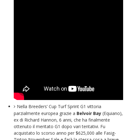
Nella Breeders’ Cup Turf Sprint G1 vittoria
parzialmente europea grazie a
Belvoir Bay
(Equiano),
ex di Richard Hannon, 6 anni, che ha finalmente
ottenuto il meritato G1 dopo vari tentativi. Fu
acquistato lo scorso anno per $625,000 alle Fasig-
Tipton November Sale e farà la stessa cosa a breve.