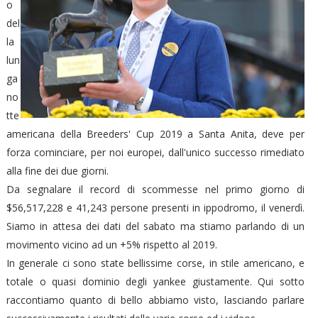
o
del
la
lun
ga
no
tte
americana della Breeders' Cup 2019 a Santa Anita, deve per
forza cominciare, per noi europei, dall'unico successo rimediato
alla fine dei due giorni.
Da segnalare il record di scommesse nel primo giorno di
$56,517,228 e 41,243 persone presenti in ippodromo, il venerdì.
Siamo in attesa dei dati del sabato ma stiamo parlando di un
movimento vicino ad un +5% rispetto al 2019.
In generale ci sono state bellissime corse, in stile americano, e
totale o quasi dominio degli yankee giustamente. Qui sotto
raccontiamo quanto di bello abbiamo visto, lasciando parlare