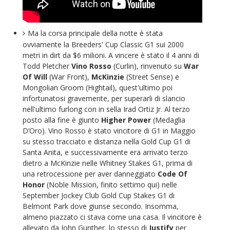
Ma la corsa principale della notte è stata
ovviamente la Breeders' Cup Classic G1 sui 2000
metri in dirt da $6 milioni. A vincere è stato il 4 anni di
Todd Pletcher
Vino Rosso
(Curlin), rinvenuto su
War
Of Will
(War Front),
McKinzie
(Street Sense) e
Mongolian Groom (Hightail), quest'ultimo poi
infortunatosi gravemente, per superarli di slancio
nell'ultimo furlong con in sella Irad Ortiz Jr. Al terzo
posto alla fine è giunto
Higher Power
(Medaglia
D’Oro). Vino Rosso è stato vincitore di G1 in Maggio
su stesso tracciato e distanza nella Gold Cup G1 di
Santa Anita, e successivamente era arrivato terzo
dietro a McKinzie nelle Whitney Stakes G1, prima di
una retrocessione per aver danneggiato
Code Of
Honor
(Noble Mission, finito settimo qui) nelle
September Jockey Club Gold Cup Stakes G1 di
Belmont Park dove giunse secondo. Insomma,
almeno piazzato ci stava come una casa. Il vincitore è
allevato da John Gunther, lo stesso di
Justify
per