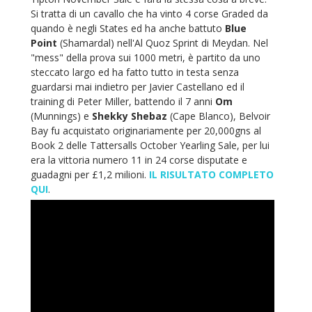
Si tratta di un cavallo che ha vinto 4 corse Graded da
quando è negli States ed ha anche battuto
Blue
Point
(Shamardal) nell'Al Quoz Sprint di Meydan. Nel
"mess" della prova sui 1000 metri, è partito da uno
steccato largo ed ha fatto tutto in testa senza
guardarsi mai indietro per Javier Castellano ed il
training di Peter Miller, battendo il 7 anni
Om
(Munnings) e
Shekky Shebaz
(Cape Blanco), Belvoir
Bay fu acquistato originariamente per 20,000gns al
Book 2 delle Tattersalls October Yearling Sale, per lui
era la vittoria numero 11 in 24 corse disputate e
guadagni per £1,2 milioni.
IL RISULTATO COMPLETO
QUI
.