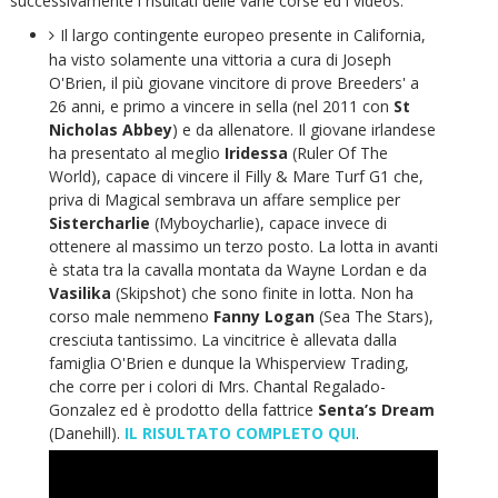
successivamente i risultati delle varie corse ed i videos.
Il largo contingente europeo presente in California,
ha visto solamente una vittoria a cura di Joseph
O'Brien, il più giovane vincitore di prove Breeders' a
26 anni, e primo a vincere in sella (nel 2011 con
St
Nicholas Abbey
) e da allenatore. Il giovane irlandese
ha presentato al meglio
Iridessa
(Ruler Of The
World), capace di vincere il Filly & Mare Turf G1 che,
priva di Magical sembrava un affare semplice per
Sistercharlie
(Myboycharlie), capace invece di
ottenere al massimo un terzo posto. La lotta in avanti
è stata tra la cavalla montata da Wayne Lordan e da
Vasilika
(Skipshot) che sono finite in lotta. Non ha
corso male nemmeno
Fanny Logan
(Sea The Stars),
cresciuta tantissimo. La vincitrice è allevata dalla
famiglia O'Brien e dunque la Whisperview Trading,
che corre per i colori di Mrs. Chantal Regalado-
Gonzalez ed è prodotto della fattrice
Senta’s Dream
(Danehill).
IL RISULTATO COMPLETO QUI
.