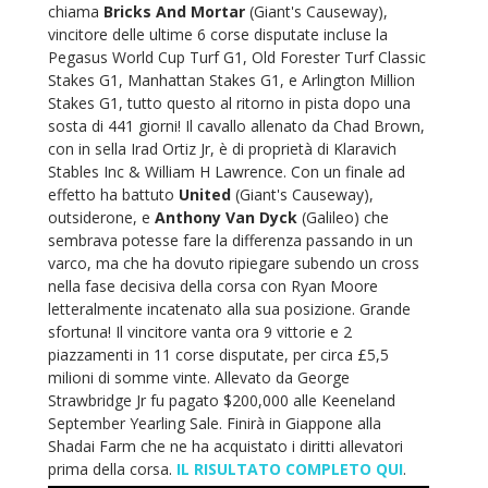
chiama
Bricks And Mortar
(Giant's Causeway),
vincitore delle ultime 6 corse disputate incluse la
Pegasus World Cup Turf G1, Old Forester Turf Classic
Stakes G1, Manhattan Stakes G1, e Arlington Million
Stakes G1, tutto questo al ritorno in pista dopo una
sosta di 441 giorni! Il cavallo allenato da Chad Brown,
con in sella Irad Ortiz Jr, è di proprietà di Klaravich
Stables Inc & William H Lawrence. Con un finale ad
effetto ha battuto
United
(Giant's Causeway),
outsiderone, e
Anthony Van Dyck
(Galileo) che
sembrava potesse fare la differenza passando in un
varco, ma che ha dovuto ripiegare subendo un cross
nella fase decisiva della corsa con Ryan Moore
letteralmente incatenato alla sua posizione. Grande
sfortuna! Il vincitore vanta ora 9 vittorie e 2
piazzamenti in 11 corse disputate, per circa £5,5
milioni di somme vinte. Allevato da George
Strawbridge Jr fu pagato $200,000 alle Keeneland
September Yearling Sale. Finirà in Giappone alla
Shadai Farm che ne ha acquistato i diritti allevatori
prima della corsa.
IL RISULTATO COMPLETO QUI
.