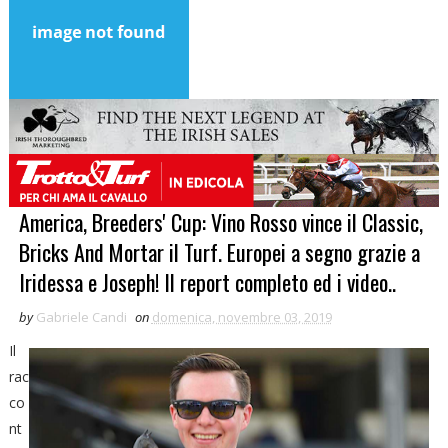
America, Breeders' Cup: Vino Rosso vince il Classic,
Bricks And Mortar il Turf. Europei a segno grazie a
Iridessa e Joseph! Il report completo ed i video..
by
Gabriele Candi
on
domenica, novembre 03, 2019
Il
rac
co
nt