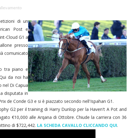
allevamento
etizioni di un
rican Post e
aint-Cloud G1 a
allone presso
già comunicato
lo tra piano e
 Qui da noi ha
o nel Di Capua
a disputata in
Prix de Conde G3 e si è piazzato secondo nell'Ispahan G1.
phy G2 per il training di Harry Dunlop per la Haven't A Pot and
gato €10,000 alle Arqana di Ottobre. Chiude la carriera con 36
ottino di $722,442.
LA SCHEDA CAVALLO CLICCANDO QUI
.