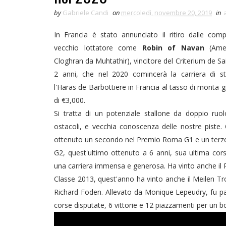
by
Gabriele Candi
on
mercoledì, novembre 20, 2019
in
In Francia è stato annunciato il ritiro dalle comp
vecchio lottatore come
Robin of Navan
(Ame
Cloghran da Muhtathir), vincitore del Criterium de S
2 anni, che nel 2020 comincerà la carriera di st
l'Haras de Barbottiere in Francia al tasso di monta 
di €3,000.
Si tratta di un potenziale stallone da doppio ruo
ostacoli, e vecchia conoscenza delle nostre piste.
ottenuto un secondo nel Premio Roma G1 e un terz
G2, quest'ultimo ottenuto a 6 anni, sua ultima cors
una carriera immensa e generosa. Ha vinto anche il 
Classe 2013, quest'anno ha vinto anche il Meilen Tro
Richard Foden. Allevato da Monique Lepeudry, fu pa
corse disputate, 6 vittorie e 12 piazzamenti per un b