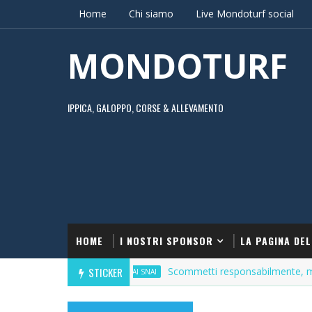
Home
Chi siamo
Live Mondoturf social
MONDOTURF
IPPICA, GALOPPO, CORSE & ALLEVAMENTO
HOME
I NOSTRI SPONSOR
LA PAGINA DEL
STICKER
Scommetti responsabilmente, ma con inc
APRI UN CONTO SNAI SNAI