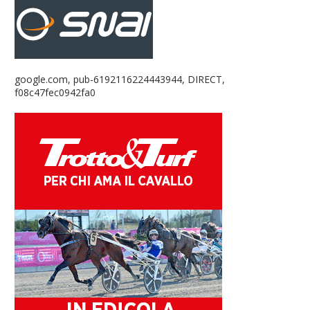
google.com, pub-6192116224443944, DIRECT,
f08c47fec0942fa0