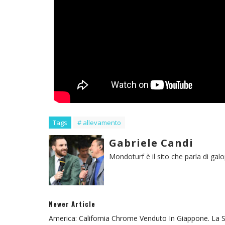
Tags
# allevamento
Gabriele Candi
Mondoturf è il sito che parla di gal
Newer Article
America: California Chrome Venduto In Giappone. La S