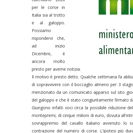
per le corse in
Italia sia al trotto
e al galoppo.
Possiamo
rispondervi che,
ad inizio
Dicembre, è
ancora molto
presto per averne notizia.
Il motivo è presto detto. Qualche settimana fa abbia
di sopravvivere con il boccaglio almeno per 3 stagi
menzionato da un comunicato apparso sul sito gio
del galoppo e che è stato congiuntamente firmato 
Giungono infatti voci circa la possibile riduzione d
montepremi, di cinque milioni di euro, dovuta all'int
sovrappremio del cavallo italiano avvenuto lo
contrazione del numero di corse. L'ipotesi più d