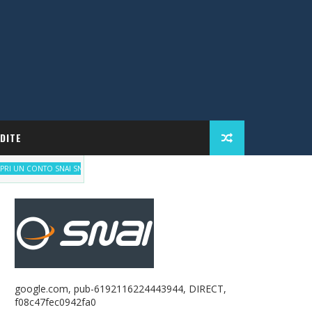
DITE
Scommetti responsabilmente, ma con incentivi
NTO SNAI SNAI
google.com, pub-6192116224443944, DIRECT,
f08c47fec0942fa0