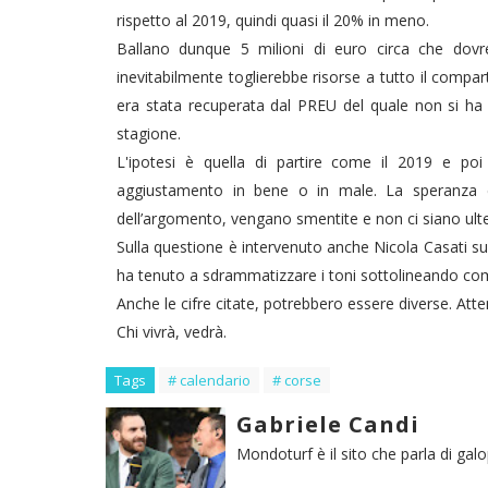
rispetto al 2019, quindi quasi il 20% in meno.
Ballano dunque 5 milioni di euro circa che dovr
inevitabilmente toglierebbe risorse a tutto il compa
era stata recuperata dal PREU del quale non si ha 
stagione.
L'ipotesi è quella di partire come il 2019 e p
aggiustamento in bene o in male. La speranza è c
dell’argomento, vengano smentite e non ci siano ulteri
Sulla questione è intervenuto anche Nicola Casati su
ha tenuto a sdrammatizzare i toni sottolineando co
Anche le cifre citate, potrebbero essere diverse. At
Chi vivrà, vedrà.
Tags
# calendario
# corse
Gabriele Candi
Mondoturf è il sito che parla di gal