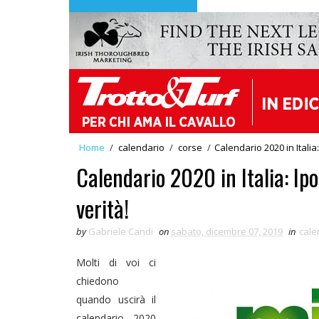
Home
/
calendario
/
corse
/
Calendario 2020 in Italia:
Calendario 2020 in Italia: Ipot
verità!
by
Gabriele Candi
on
sabato, dicembre 07, 2019
in
cale
Molti di voi ci
chiedono
quando uscirà il
calendario 2020