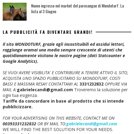
Nuovo ingresso nel market del purosangue di Mondoturf. La
lista al 3 Giugno
LA PUBBLICITÀ FA DIVENTARE GRANDI!
Il sito MONDOTURF, grazie agli insostituibili ed assidui lettori,
raggiunge oramai una media sempre crescente di utenti che
quotidianamente visitano le nostre pagine (dati Statcounter e
Google Analytics).
SE VUOI AVERE VISIBILITA' E CONTRIBUIRE A TENERE ATTIVO IL SITO,
ACQUISTA UNO SPAZIO PUBBLICITARIO SU MONDOTURF, COSTI
BASSI E MASSIMA RESA!!
CONTATTAMI AL
3331232832
OPPURE VIA
MAIL A:
gabrielecandi@gmail.com
Troveremo la soluzione per
ogni tua esigenza.
Tariffe da concordare in base al prodotto che si intende
pubblicizzare.
FOR YOUR ADVERTISING ON THIS WEBSITE, CONTACT ME ON
00393331232832
OR BY MAIL TO:
gabrielecandi@gmail.com
WE WILL FIND THE BEST SOLUTION FOR YOUR NEEDS.