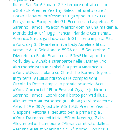
Riapre San Siro! Sabato 2 Settembre nottata di cor...
#GoffsUk Premier Yearling Sales: Fatturato oltre £...
Corso allenatori professionisti galoppo 2017 - Ecc...
Programma Europeo dei G1: Ecco cosa ci aspetta a S...
Saranno Famosi: #Saxon Warrior domina una maiden a...
Mondo del #Turf: Oggi Francia, Irlanda e Germania....
America: Saratoga show con 6 G1. Torna in pista #S...
#York, day 3: #Marsha infilza Lady Aurelia a fil d...
Verso le Aste Selezionate #SGA del 15 Settembre. E...
Divorzio tra Fabio Branca e la Effevi! Un rapporto...
York, day 2: #Enable straripante nelle #Darley #Yo...
Altri mondi: Miss #Frankel è la prima vincitrice p...
#York: #Ulysses plana su Churchill e Barney Roy ne...
Inghilterra: #Tullius ritirato dalle competizioni....
Circoletto Rosso amplia la propria scuderia. Acqui...
#York: Comincia l'#Ebor Festival. Oggi le Juddmont...
Saranno Famosi: Esordi con il botto per Wild Illus...
Allevamento: #Postponed (#Dubawi) sarà residente a...
Aste: Il 29 e 30 Agosto le #GoffsUk Premier Yearli...
Giappone: Vittoria al debutto per la prima figlia ...
#York: Da mercoledì inizia l'#Ebor Meeting, 7 al v...
Allevamento: Il campione #Almanzor ritirato dalle ...
#Arqana August Yearling Sale, 2° giorno. Top per u...