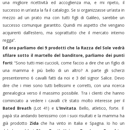
una migliore ricettività ed accoglienza ma, e mi ripeto, il
successo in un’asta la fa il catalogo. Se si organizzasse un’asta in
mezzo ad un prato ma con tutti figli di Galileo, sarebbe un
successo comunque garantito. Quindi mi aspetto che vengano
acquirenti dall’estero, ma soprattutto che il mercato interno
regga”.
Ed ora parliamo dei 9 prodotti che la Razza del Sole vedrà
sfilare sotto il martello del banditore, parliamo dei punti
forti
: “Sono tutti miei cuccioli, come faccio a dire che un figlio di
una mamma è più bello di un altro? A parte gli scherzi
presenteremo 6 cavalli fatti da noi e 3 del signor Salice. Devo
dire che i miei sono tutti bellissimi e corretti, con una ricerca
genealogica verso il massimo possibile. Tra i clienti che hanno
cominciato a vedere i cavalli c’è stato molto interesse per il
Bated Breath
(Lot 41) e
L’Invitata
. Bello, atletico, forte. Il
papà sta andando benissimo con i suoi risultati e la mamma ha
già prodotto
Zida
che ha vinto in Italia e Spagna. Io ho un