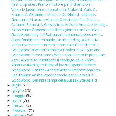
First crop sires: Primo vincitore per il champion ...
Verso le Juddmonte International Stakes di York. C...
Francia: A #Brando il Maurice De Gheest, capitaliz...
Germania: #Lacazar vince le Oaks tedesche, è la qu...
Saranno Famosi: A Galway impressiona Amedeo Modigl...
News varie: Goodwood l'ultimo giorno con Lancelot ...
Goodwood, day 4: #Battaash in continua ascesa vinc...
Approfondimenti: #Enable, un Inbreeding 3x2 che fa...
Verso il weekend europeo. Domenica il De Gheest a ...
Goodwood: #Winter completa il poker di G1! Sue anc...
Goodwood: Here Comes When con il vento in poppa ne...
Aste, #GoffsUk. Pubblicato il catalogo delle Premi...
America: #Arrogate torna al lavoro, grande breeze ...
Goodwood: Hat trick Andrea Atzeni! Impressiona Exp...
Les italiens: Anima Rock secondo per Guarnieri in ...
Goodwood: Definiti i campi delle Sussex Stakes e d...
luglio
(75)
►
giugno
(76)
►
maggio
(80)
►
aprile
(79)
►
marzo
(73)
►
febbraio
(72)
►
gennaio
(54)
►