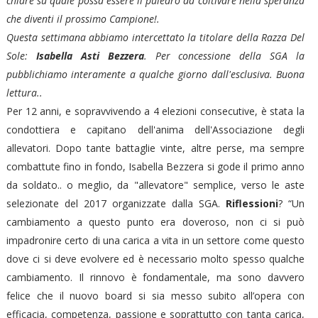
chiare su quale possa essere il puledro da coltivare nella speranza
che diventi il prossimo Campione!.
Questa settimana abbiamo intercettato la titolare della Razza Del
Sole:
Isabella Asti Bezzera
. Per concessione della SGA la
pubblichiamo interamente a qualche giorno dall'esclusiva. Buona
lettura..
Per 12 anni, e sopravvivendo a 4 elezioni consecutive, è stata la
condottiera e capitano dell'anima dell'Associazione degli
allevatori. Dopo tante battaglie vinte, altre perse, ma sempre
combattute fino in fondo, Isabella Bezzera si gode il primo anno
da soldato.. o meglio, da "allevatore" semplice, verso le aste
selezionate del 2017 organizzate dalla SGA.
Riflessioni
? “Un
cambiamento a questo punto era doveroso, non ci si può
impadronire certo di una carica a vita in un settore come questo
dove ci si deve evolvere ed è necessario molto spesso qualche
cambiamento. Il rinnovo è fondamentale, ma sono davvero
felice che il nuovo board si sia messo subito all’opera con
efficacia, competenza, passione e soprattutto con tanta carica,