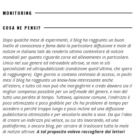
MONITORING
COSA NE PENSI?
Dopo qualche mese di esperimenti, il blog ha raggiunto un buon
livello di conoscenza e fama data la particolare diffusione e mole di
notizie in italiano tale da renderlo ottimo contenitore di notizie
mondiali per quanto riguarda corse ed allevamento in particolare.
Unico nel suo genere ed introvabile altrove, se non in siti
specializzati ed ultrapubblcizzati (condizione quest'ultima, che spero
di raggiungere). Ogni giorno si contano centinaia di accessi, in pochi
mesi il blog ha raggiunto un know-how interessante anche
all'estero, e tutto ciò non può che inorgoglirmi e credo davvero sia il
miglior compenso possibile per un self-made del genere, e non del
tutto una perdita di tempo. Tuttavia, opinione comune, l'indirizzo è
poco ottimizzato e poco godibile per chi ha problemi di tempo per
accedere o perchè troppo lungo e poco incline ad una diffusione
pubblicitaria ottimizzata e per veicolarlo anche a voce. Da qui l'idea
di creare un indirizzo più veloce, su cui sto lavorando, ed una
piattaforma, o ancora blog, per cercare di traslocare tutta la mole
di notizie altrove
.
A tal proposito volevo raccogliere dai lettori