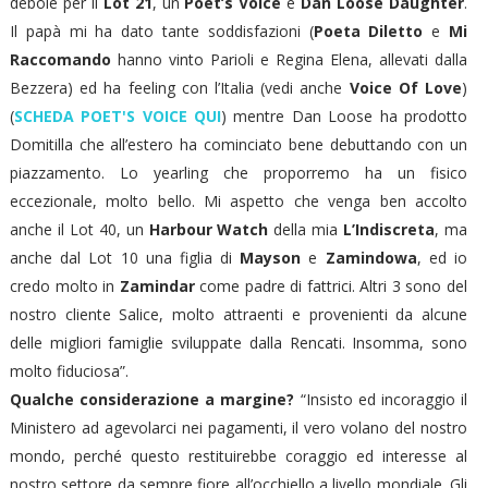
debole per il
Lot 21
, un
Poet’s Voice
e
Dan Loose Daughter
.
Il papà mi ha dato tante soddisfazioni (
Poeta Diletto
e
Mi
Raccomando
hanno vinto Parioli e Regina Elena, allevati dalla
Bezzera) ed ha feeling con l’Italia (vedi anche
Voice Of Love
)
(
SCHEDA POET'S VOICE QUI
) mentre Dan Loose ha prodotto
Domitilla che all’estero ha cominciato bene debuttando con un
piazzamento. Lo yearling che proporremo ha un fisico
eccezionale, molto bello. Mi aspetto che venga ben accolto
anche il Lot 40, un
Harbour Watch
della mia
L’Indiscreta
, ma
anche dal Lot 10 una figlia di
Mayson
e
Zamindowa
, ed io
credo molto in
Zamindar
come padre di fattrici. Altri 3 sono del
nostro cliente Salice, molto attraenti e provenienti da alcune
delle migliori famiglie sviluppate dalla Rencati. Insomma, sono
molto fiduciosa”.
Qualche considerazione a margine?
“Insisto ed incoraggio il
Ministero ad agevolarci nei pagamenti, il vero volano del nostro
mondo, perché questo restituirebbe coraggio ed interesse al
nostro settore da sempre fiore all’occhiello a livello mondiale. Gli