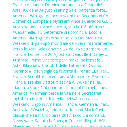
Francia e Irlanda: Dominio britannico a Deauville!...
Aste: #Arqana August Yearling Sale, partenza forte...
America: #Arrogate ancora sconfitto! Secondo di Co...
Domenica Europea: Polydream vince il Calvados G3, ...
Australia: #Winx vince ancora, sua la 18° affermaz...
#Capannelle, il 3 Settembre si ricomincia. Ecco le...
America: #Arrogate torna in pista a Del Mar! Il ca...
Weekend di galoppo mondiale da vivere intensamente...
Verso le Aste Selezionate SGA del 15 Settembre. Un...
Francia: Domenica 20 Agosto a Deauville il Darley ...
Australia: Primo vincitore per Frankel nell'emisfe...
Aste: Rilasciato il Book 1 delle Tattersalls Octob...
Merano: #Fosun sigla da favorita il Premio EBF Ter...
Francia: Sconfitte cocenti per #Almanzor e #Bramet...
Francia: Frankie Dettori trascina Al Wukair nel Ja...
Irlanda: #Sioux Nation impressiona al Curragh, sue...
America: #Permian perde la vita nelle Secretariat ...
Inghilterra in pillole. Il meglio del sabato con t...
Weekend lungo in America, Francia, Germania, Irlan...
Australia: #Oscietra, primo prodotto di Black Cavi...
Classifiche First Crop Sires 2017: Ecco chi comand...
News varie. Sabato la Shergar Cup con Rispoli. #Ol...
Allevamento: #Toronado cambia casa! Il campione de...