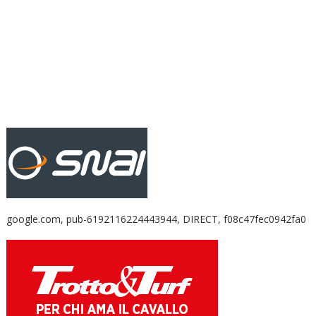
google.com, pub-6192116224443944, DIRECT, f08c47fec0942fa0